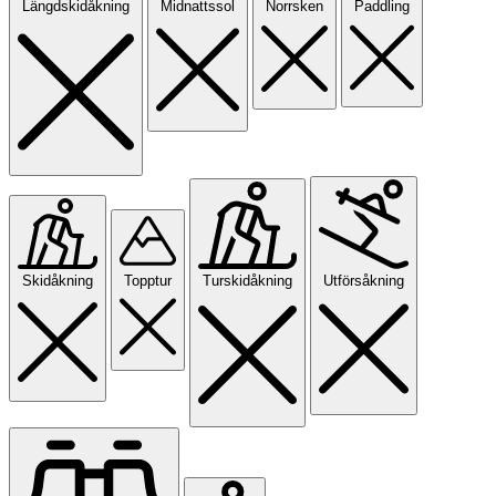
Längdskidåkning
Midnattssol
Norrsken
Paddling
Skidåkning
Topptur
Turskidåkning
Utförsåkning