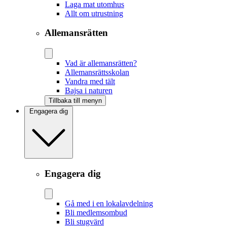
Laga mat utomhus
Allt om utrustning
Allemansrätten
Vad är allemansrätten?
Allemansrättsskolan
Vandra med tält
Bajsa i naturen
Tillbaka till menyn
Engagera dig
Engagera dig
Gå med i en lokalavdelning
Bli medlemsombud
Bli stugvärd