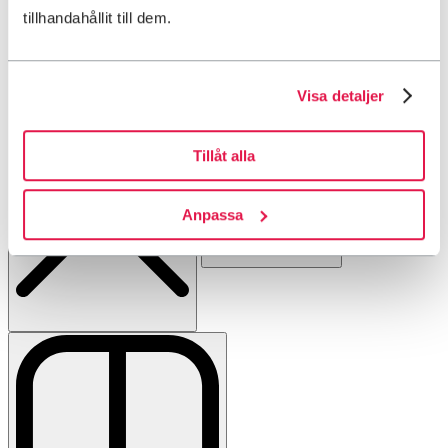
tillhandahållit till dem.
<1 km till markerad vinterled
<1 km till skidbacke
Visa detaljer
Tillåt alla
Anpassa