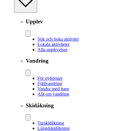
Upplev
Sök och boka aktivitet
Lokala aktiviteter
Alla upplevelser
Vandring
För nybörjare
Fjällvandring
Vandra med barn
Allt om vandring
Skidåkning
Tur­skidåkning
Längd­skidåkning