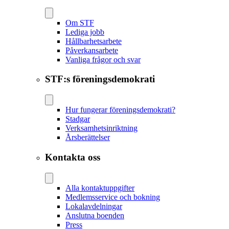
Om STF
Lediga jobb
Hållbarhetsarbete
Påverkansarbete
Vanliga frågor och svar
STF:s föreningsdemokrati
Hur fungerar föreningsdemokrati?
Stadgar
Verksamhetsinriktning
Årsberättelser
Kontakta oss
Alla kontaktuppgifter
Medlemsservice och bokning
Lokalavdelningar
Anslutna boenden
Press