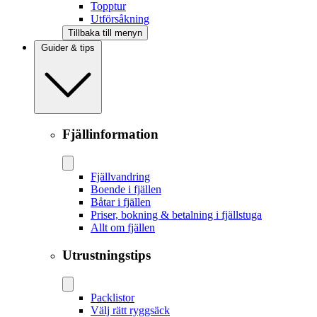
Topptur
Utförsåkning
Tillbaka till menyn
Guider & tips
Fjällinformation
Fjällvandring
Boende i fjällen
Båtar i fjällen
Priser, bokning & betalning i fjällstuga
Allt om fjällen
Utrustningstips
Packlistor
Välj rätt ryggsäck