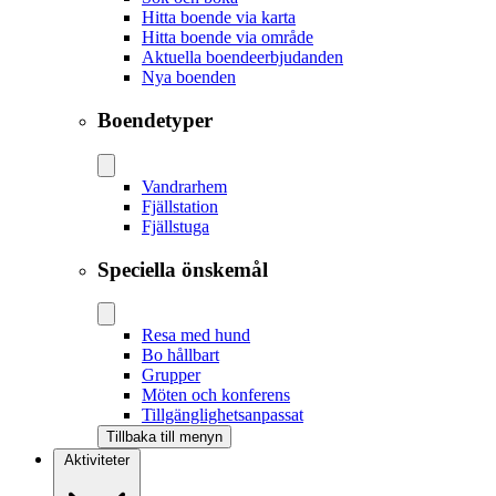
Hitta boende via karta
Hitta boende via område
Aktuella boendeerbjudanden
Nya boenden
Boendetyper
Vandrarhem
Fjällstation
Fjällstuga
Speciella önskemål
Resa med hund
Bo hållbart
Grupper
Möten och konferens
Tillgänglighetsanpassat
Tillbaka till menyn
Aktiviteter