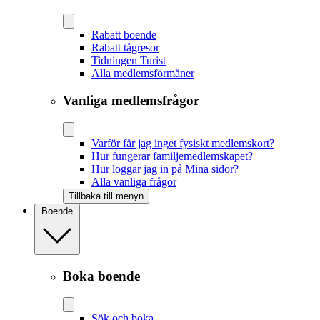
Rabatt boende
Rabatt tågresor
Tidningen Turist
Alla medlemsförmåner
Vanliga medlemsfrågor
Varför får jag inget fysiskt medlemskort?
Hur fungerar familjemedlemskapet?
Hur loggar jag in på Mina sidor?
Alla vanliga frågor
Tillbaka till menyn
Boende
Boka boende
Sök och boka