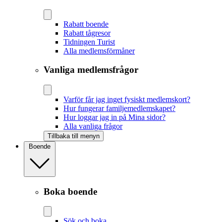
Rabatt boende
Rabatt tågresor
Tidningen Turist
Alla medlemsförmåner
Vanliga medlemsfrågor
Varför får jag inget fysiskt medlemskort?
Hur fungerar familjemedlemskapet?
Hur loggar jag in på Mina sidor?
Alla vanliga frågor
Tillbaka till menyn
Boende
Boka boende
Sök och boka