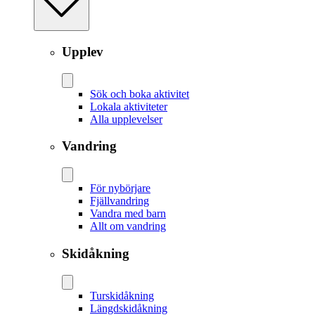
Upplev
Sök och boka aktivitet
Lokala aktiviteter
Alla upplevelser
Vandring
För nybörjare
Fjällvandring
Vandra med barn
Allt om vandring
Skidåkning
Tur­skidåkning
Längd­skidåkning