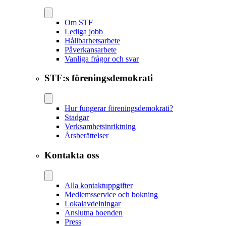
Om STF
Lediga jobb
Hållbarhetsarbete
Påverkansarbete
Vanliga frågor och svar
STF:s föreningsdemokrati
Hur fungerar föreningsdemokrati?
Stadgar
Verksamhetsinriktning
Årsberättelser
Kontakta oss
Alla kontaktuppgifter
Medlemsservice och bokning
Lokalavdelningar
Anslutna boenden
Press