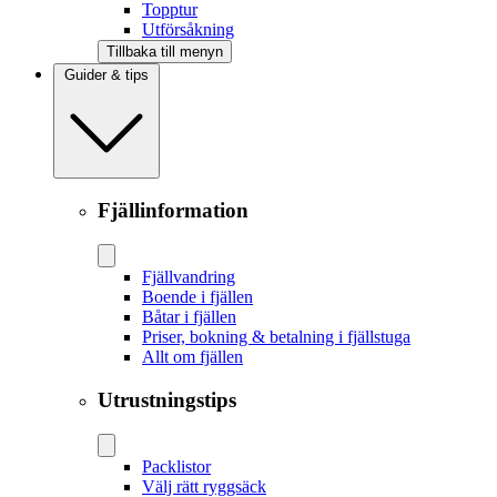
Topptur
Utförsåkning
Tillbaka till menyn
Guider & tips
Fjällinformation
Fjällvandring
Boende i fjällen
Båtar i fjällen
Priser, bokning & betalning i fjällstuga
Allt om fjällen
Utrustningstips
Packlistor
Välj rätt ryggsäck