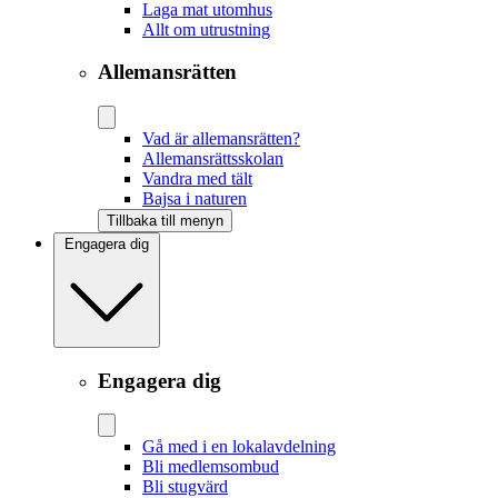
Laga mat utomhus
Allt om utrustning
Allemansrätten
Vad är allemansrätten?
Allemansrättsskolan
Vandra med tält
Bajsa i naturen
Tillbaka till menyn
Engagera dig
Engagera dig
Gå med i en lokalavdelning
Bli medlemsombud
Bli stugvärd