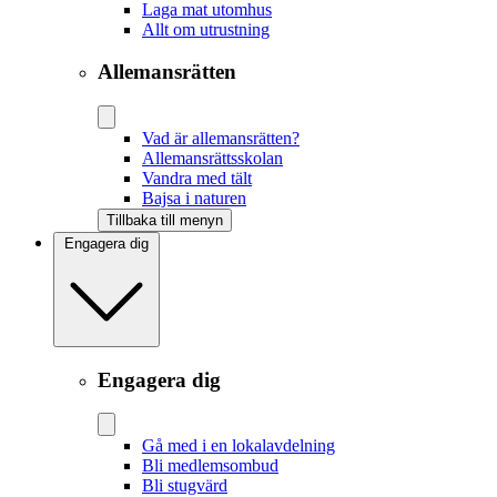
Laga mat utomhus
Allt om utrustning
Allemansrätten
Vad är allemansrätten?
Allemansrättsskolan
Vandra med tält
Bajsa i naturen
Tillbaka till menyn
Engagera dig
Engagera dig
Gå med i en lokalavdelning
Bli medlemsombud
Bli stugvärd