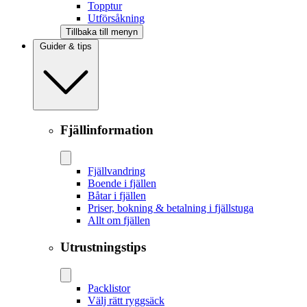
Topptur
Utförsåkning
Tillbaka till menyn
Guider & tips
Fjällinformation
Fjällvandring
Boende i fjällen
Båtar i fjällen
Priser, bokning & betalning i fjällstuga
Allt om fjällen
Utrustningstips
Packlistor
Välj rätt ryggsäck