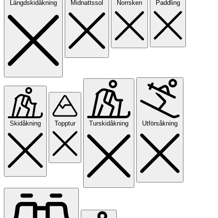
Längdskidåkning
Midnattssol
Norrsken
Paddling
Skidåkning
Topptur
Turskidåkning
Utförsåkning