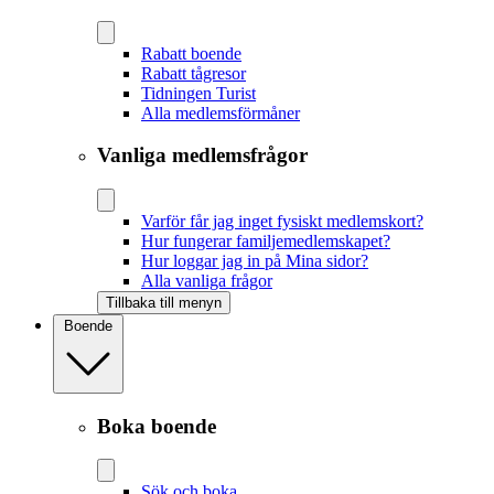
Rabatt boende
Rabatt tågresor
Tidningen Turist
Alla medlemsförmåner
Vanliga medlemsfrågor
Varför får jag inget fysiskt medlemskort?
Hur fungerar familjemedlemskapet?
Hur loggar jag in på Mina sidor?
Alla vanliga frågor
Tillbaka till menyn
Boende
Boka boende
Sök och boka