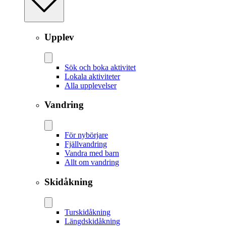
Upplev
Sök och boka aktivitet
Lokala aktiviteter
Alla upplevelser
Vandring
För nybörjare
Fjällvandring
Vandra med barn
Allt om vandring
Skidåkning
Tur­skidåkning
Längd­skidåkning