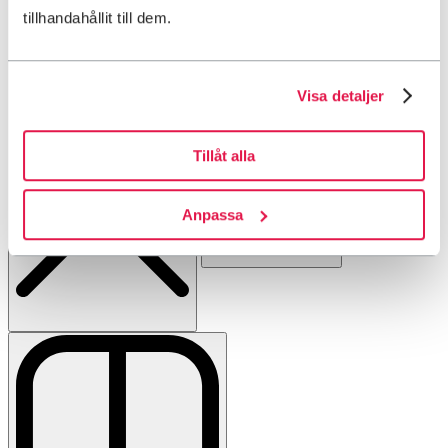
tillhandahållit till dem.
<1 km till markerad vinterled
<1 km till skidbacke
Visa detaljer
Tillåt alla
Anpassa