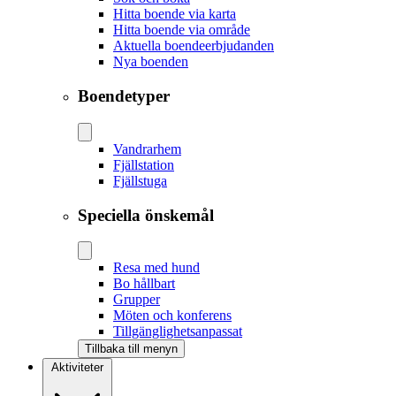
Hitta boende via karta
Hitta boende via område
Aktuella boendeerbjudanden
Nya boenden
Boendetyper
Vandrarhem
Fjällstation
Fjällstuga
Speciella önskemål
Resa med hund
Bo hållbart
Grupper
Möten och konferens
Tillgänglighetsanpassat
Tillbaka till menyn
Aktiviteter