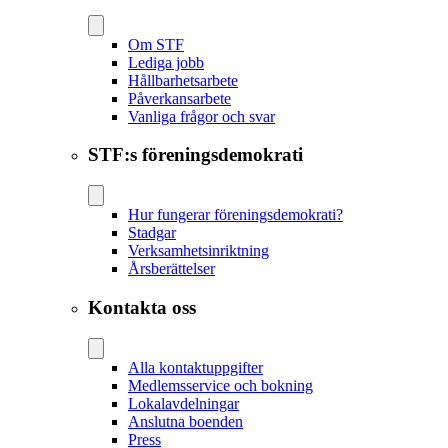
Om STF
Lediga jobb
Hållbarhetsarbete
Påverkansarbete
Vanliga frågor och svar
STF:s föreningsdemokrati
Hur fungerar föreningsdemokrati?
Stadgar
Verksamhetsinriktning
Årsberättelser
Kontakta oss
Alla kontaktuppgifter
Medlemsservice och bokning
Lokalavdelningar
Anslutna boenden
Press