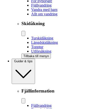
För nybörjare
Fjällvandring
Vandra med barn
Allt om vandring
Skidåkning
Tur­skidåkning
Längd­skidåkning
Topptur
Utförsåkning
Tillbaka till menyn
Guider & tips
Fjällinformation
Fjällvandring