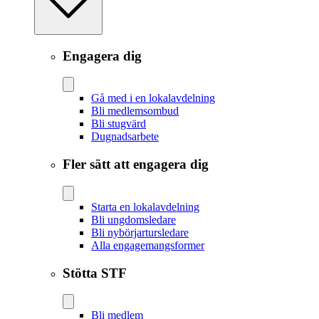
Engagera dig
Gå med i en lokalavdelning
Bli medlemsombud
Bli stugvärd
Dugnadsarbete
Fler sätt att engagera dig
Starta en lokalavdelning
Bli ungdomsledare
Bli nybörjartursledare
Alla engagemangsformer
Stötta STF
Bli medlem