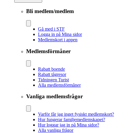
Bli medlem/medlem
Gå med i STF
Logga in på Mina sidor
Medlemskort i appen
Medlemsförmåner
Rabatt boende
Rabatt tågresor
Tidningen Turist
Alla medlemsförmåner
Vanliga medlemsfrågor
Varför får jag inget fysiskt medlemskort?
Hur fungerar familjemedlemskapet?
Hur loggar jag in på Mina sidor?
Alla vanliga frågor