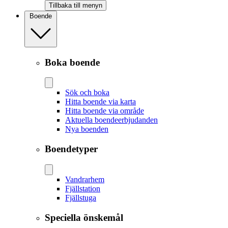
Tillbaka till menyn
Boende
Boka boende
Sök och boka
Hitta boende via karta
Hitta boende via område
Aktuella boendeerbjudanden
Nya boenden
Boendetyper
Vandrarhem
Fjällstation
Fjällstuga
Speciella önskemål