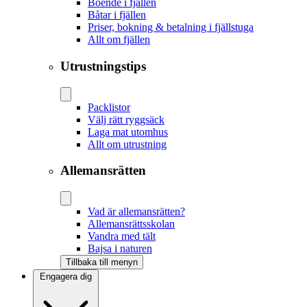
Boende i fjällen
Båtar i fjällen
Priser, bokning & betalning i fjällstuga
Allt om fjällen
Utrustningstips
Packlistor
Välj rätt ryggsäck
Laga mat utomhus
Allt om utrustning
Allemansrätten
Vad är allemansrätten?
Allemansrättsskolan
Vandra med tält
Bajsa i naturen
Tillbaka till menyn
Engagera dig