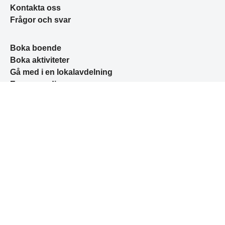
Kontakta oss
Frågor och svar
Boka boende
Boka aktiviteter
Gå med i en lokalavdelning
Engagera dig
Guider & tips
Om STF
Jobba hos oss
Hållbarhetsarbete
Press & media
Nyhetsbrev
Integritetspolicy
Medlemsvillkor
Tillgänglighetsredogörelse