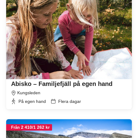
Abisko – Familjefjäll på egen hand
Kungsleden
På egen hand
Flera dagar
2 410/1 262 kr
Från