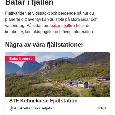
Båtar i fjällen
Fjällvärlden är vidsträckt och beroende på hur du
planerar ditt äventyr kan du stöta på stora sjöar och
vattendrag. På sidan om
båtar i fjällen
hittar du
tidtabeller, kontaktuppgifter och övrig information.
Några av våra fjällstationer
Boka boende
STF Kebnekaise Fjällstation
Abisko-Kebnekaisefjällen
4,3
Genomsnitt