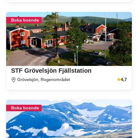
Boka boende
STF Grövelsjön Fjällstation
Grövelsjön, Rogenområdet
4,7
Genomsnitt
Boka boende