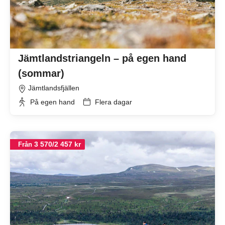
Jämtlandstriangeln – på egen hand
(sommar)
Jämtlandsfjällen
På egen hand
Flera dagar
3 570/2 457 kr
Från