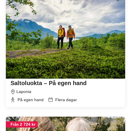
Saltoluokta – På egen hand
Laponia
På egen hand
Flera dagar
2 724 kr
Från