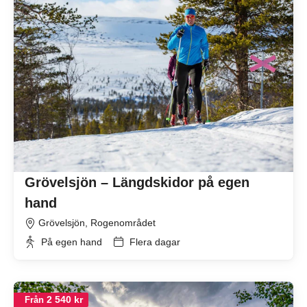
Grövelsjön – Längdskidor på egen
hand
Grövelsjön, Rogenområdet
På egen hand
Flera dagar
2 540 kr
Från