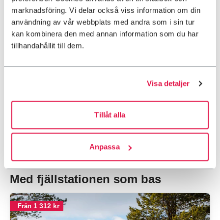
marknadsföring. Vi delar också viss information om din
användning av vår webbplats med andra som i sin tur
kan kombinera den med annan information som du har
tillhandahållit till dem.
STF Saltoluokta Fjällstation
Visa detaljer
Laponia
4,6
Genomsnitt
Tillåt alla
Visa alla fjällstationer på karta
Anpassa
Med fjällstationen som bas
1 312 kr
Från