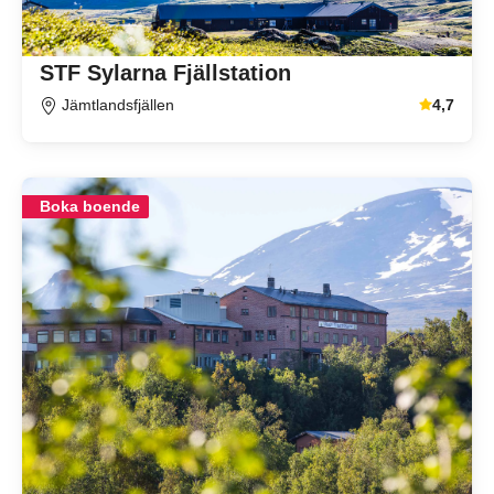
STF Sylarna Fjällstation
Jämtlandsfjällen
4,7
Genomsnitt
Boka boende