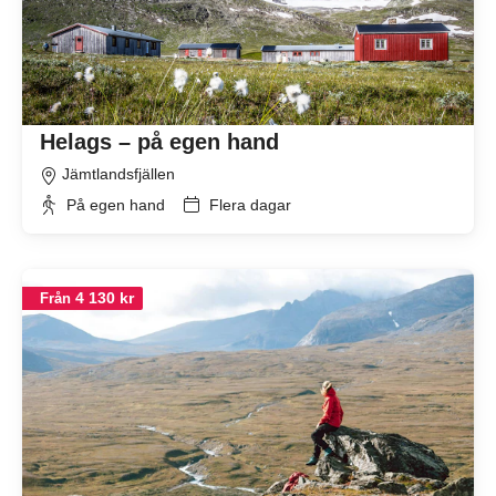
Helags – på egen hand
Jämtlandsfjällen
På egen hand
Flera dagar
4 130 kr
Från