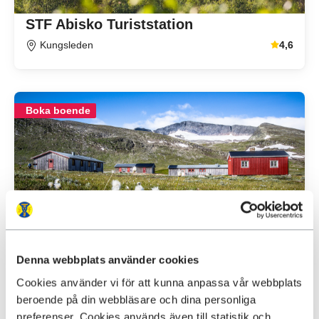
STF Abisko Turiststation
Kungsleden
4,6
Genomsnitt
Boka boende
STF Helags Fjällstation
Jämtlandsfjällen
4,6
Genomsnitt
Denna webbplats använder cookies
Cookies använder vi för att kunna anpassa vår webbplats
beroende på din webbläsare och dina personliga
Boka boende
preferenser. Cookies används även till statistik och