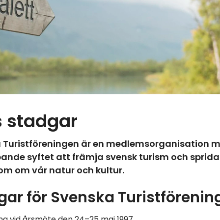
s stadgar
 Turistföreningen är en medlemsorganisation 
pande syftet att främja svensk turism och sprida
m om vår natur och kultur.
gar för Svenska Turistförenin
a vid årsmöte den 24–25 maj 1997