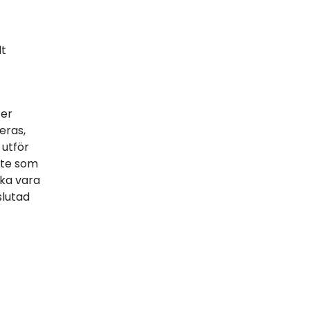
lt
ter
eras,
 utför
nte som
ska vara
slutad