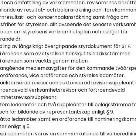
ll och omfattning av verksamheten, revisorernas berätte
ällande av resultat- och balansräkning och i förekomman
nresultat- och koncernbalansräkning samt fråga om
sfrihet för styrelsen, allt avseende det senaste verksam
ation om styrelsens verksamhetsplan och budget för
rande år.
ling av långsiktigt övergripande styrdokument för STF.
 i ärenden som av styrelsen hänskjutits till riksstämman.
 i ärenden som väckts genom motion.
t angående medlemsavgifter för den kommande tvåårspe
 ordförande, vice ordförande och styrelseledamöter.
 auktoriserad revisor och auktoriserad revisorssuppleant
troendevald verksamhetsrevisor och förtroendevald
mhetsrevisorsuppleant.
 fem ledamöter och två suppleanter till bolagsstämma f
och för bildande av representantskap enligt § 9.
 åtta ledamöter samt en ordförande till nomineringskom
er enligt § 5.
 sju ledamöter, varav en sammankallande till valberednin