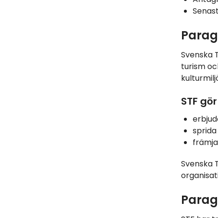
Senast
Parag
Svenska T
turism och
kulturmil
STF gör
erbjud
sprida 
främja 
Svenska T
organisat
Parag