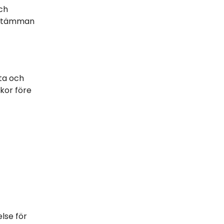
ch
ksstämman
sta och
kor före
lse för