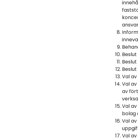
innehå
fastst
koncer
ansvar
Inform
inneva
Behand
Beslut
Beslut
Beslu
Val av
Val av
av för
verksa
Val av
bolag 
Val av
uppgift
Val av