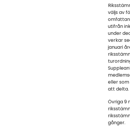
Riksstäm
väljs av 
omfattand
utifrån i
under de
verkar s
januari år
riksstäm
turordnin
Suppleante
medlemsom
eller so
att delta.
Övriga 9
riksstäm
riksstämm
gånger.