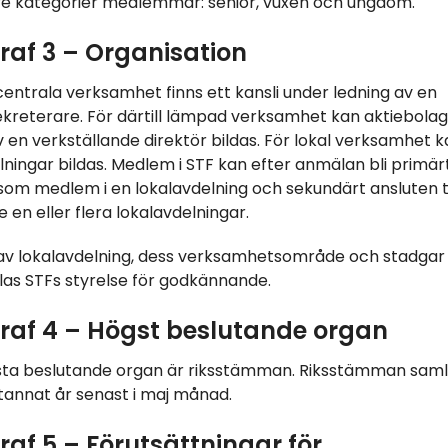
re kategorier medlemmar: senior, vuxen och ungdom.
raf 3 – Organisation
centrala verksamhet finns ett kansli under ledning av en
kreterare. För därtill lämpad verksamhet kan aktiebola
v en verkställande direktör bildas. För lokal verksamhet 
lningar bildas. Medlem i STF kan efter anmälan bli primär
som medlem i en lokalavdelning och sekundärt ansluten ti
e en eller flera lokalavdelningar.
av lokalavdelning, dess verksamhetsområde och stadgar
las STFs styrelse för godkännande.
raf 4
–
Högst beslutande organ
ta beslutande organ är riksstämman. Riksstämman samlas
annat år senast i maj månad.
af 5 – Förutsättningar för