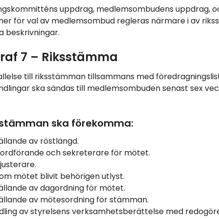
ngskommitténs uppdrag, medlemsombudens uppdrag, o
oner för val av medlemsombud regleras närmare i av ri
da beskrivningar.
raf 7 – Riksstämma
 kallelse till riksstämman tillsammans med föredragningsli
ndlingar ska sändas till medlemsombuden senast sex vec
ksstämman ska förekomma:
ällande av röstlängd.
 ordförande och sekreterare för mötet.
justerare.
om mötet blivit behörigen utlyst.
ällande av dagordning för mötet.
ällande av mötesordning för stämman.
ling av styrelsens verksamhetsberättelse med redogöre