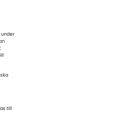
g under
kan
t
ll
 ska
 till