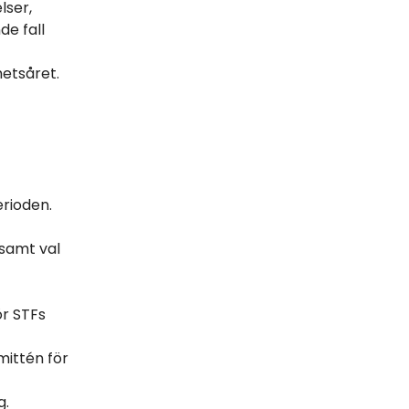
lser,
de fall
hetsåret.
rioden.
 samt val
ör STFs
mittén för
g.