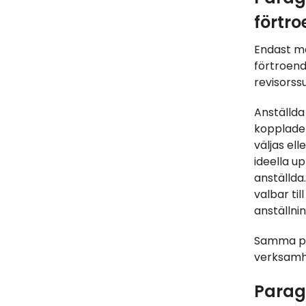
förtr
Endast me
förtroend
revisors
Anställda
kopplade 
väljas el
ideella u
anställda
valbar ti
anställnin
Samma pe
verksamh
Parag