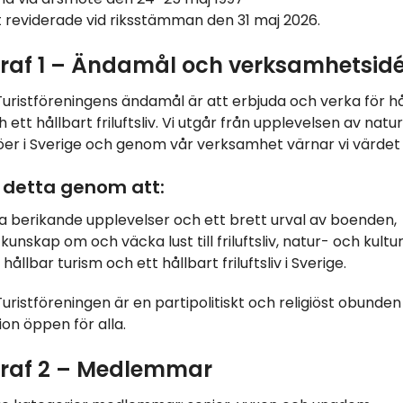
 reviderade vid riksstämman den 31 maj 2026.
raf 1 – Ändamål och verksamhetsid
uristföreningens ändamål är att erbjuda och verka för hå
 ett hållbart friluftsliv. Vi utgår från upplevelsen av natu
jöer i Sverige och genom vår verksamhet värnar vi värdet
 detta genom att:
a berikande upplevelser och ett brett urval av boenden,
kunskap om och väcka lust till friluftsliv, natur- och kultu
hållbar turism och ett hållbart friluftsliv i Sverige.
uristföreningen är en partipolitiskt och religiöst obunden 
ion öppen för alla.
raf 2 – Medlemmar