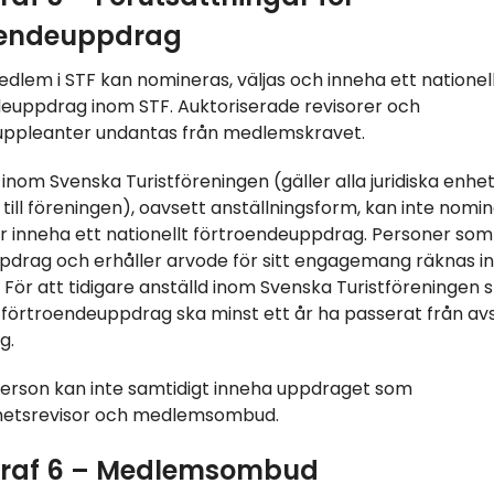
oendeuppdrag
dlem i STF kan nomineras, väljas och inneha ett nationel
euppdrag inom STF. Auktoriserade revisorer och
suppleanter undantas från medlemskravet.
 inom Svenska Turistföreningen (gäller alla juridiska enhe
till föreningen), oavsett anställningsform, kan inte nomin
ler inneha ett nationellt förtroendeuppdrag. Personer som
ppdrag och erhåller arvode för sitt engagemang räknas i
. För att tidigare anställd inom Svenska Turistföreningen 
ll förtroendeuppdrag ska minst ett år ha passerat från av
g.
rson kan inte samtidigt inneha uppdraget som
etsrevisor och medlemsombud.
raf 6 – Medlemsombud