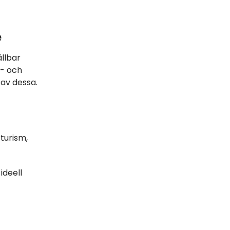
é
llbar
r- och
 av dessa.
rturism,
ideell