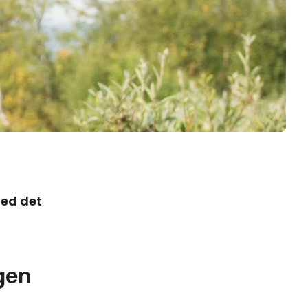
med det
gen