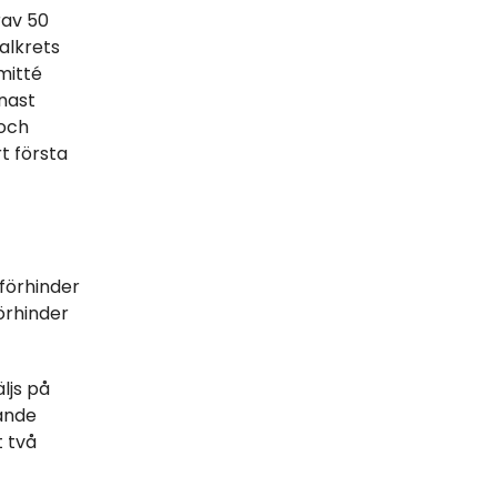
rav 50
alkrets
mitté
nast
 och
t första
förhinder
örhinder
ljs på
ande
 två