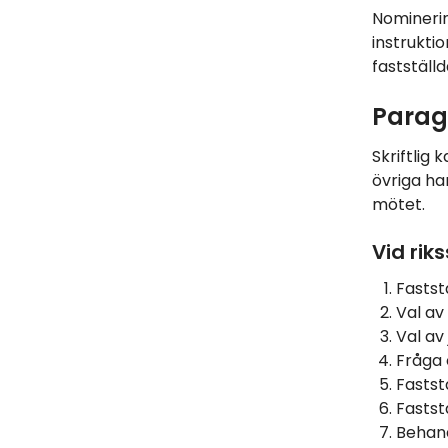
Nomineri
instrukti
fastställ
Parag
Skriftlig
övriga ha
mötet.
Vid ri
Fastst
Val av
Val av 
Fråga 
Fastst
Fastst
Behand