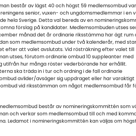
man består av lägst 40 och högst 59 medlemsombud va
föreningens senior, vuxen- och ungdomsmedlemmar i en v
e hela Sverige. Detta val bereds av en nomineringskom
nkomna förslag på kandidater. Medlemsombuden utses se
cember månad det år ordinarie riksstämma har ägt rum
edan som medlemsombud under två kalenderår, med star
et efter att valet avslutats. Vid rösträkning efter valet till
man utses, förutom ordinarie ombud 10 suppleanter med
g utifrån hur många röster vederbörande har erhållit.
rna ska träda in i tur och ordning i de fall ordinarie
bud avlider/avsäger sig uppdraget eller har varaktigt 
m ombud vid riksstämman om något medlemsombud får f
 medlemsombud består av nomineringskommittén som vä
man och verkar som medlemsombud till och med komm
a. Ledamot i nomineringskommittén kan väljas om högst