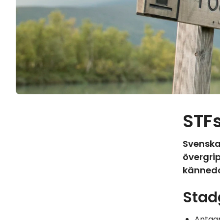
STF
Svenska
övergri
kännedo
Stad
Antagn