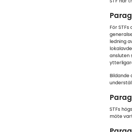
STF har t
Parag
För STFs 
generalse
ledning a
lokalavde
ansluten 
ytterligar
Bildande 
understäl
Parag
STFs högs
möte vart
Paragr