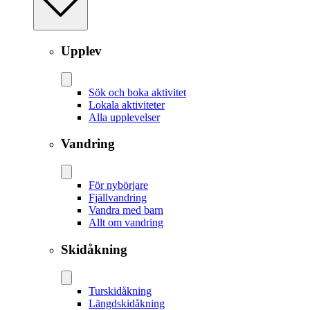
Upplev
Sök och boka aktivitet
Lokala aktiviteter
Alla upplevelser
Vandring
För nybörjare
Fjällvandring
Vandra med barn
Allt om vandring
Skidåkning
Tur­skidåkning
Längd­skidåkning