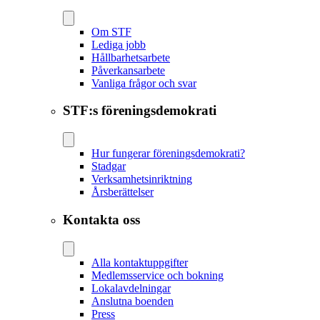
Om STF
Lediga jobb
Hållbarhetsarbete
Påverkansarbete
Vanliga frågor och svar
STF:s föreningsdemokrati
Hur fungerar föreningsdemokrati?
Stadgar
Verksamhetsinriktning
Årsberättelser
Kontakta oss
Alla kontaktuppgifter
Medlemsservice och bokning
Lokalavdelningar
Anslutna boenden
Press