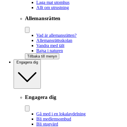
Laga mat utomhus
Allt om utrustning
Allemansrätten
Vad är allemansrätten?
Allemansrättsskolan
Vandra med tält
Bajsa i naturen
Tillbaka till menyn
Engagera dig
Engagera dig
Gå med i en lokalavdelning
Bli medlemsombud
Bli stugvärd