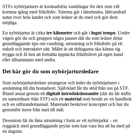
STFs nybörjarturer är kostnadsfria vandringar för den som vill
komma igång med friluftsliv. Turerna går i tätortsnära, lättvandrad
natur över hela landet och som ledare är du med och gör dem
möjliga.
En nybörjartur är cirka
tre kilometer
och går i
lugnt tempo
. Under
vägen gör du och gruppen några pauser där du som ledare delar
grundläggande tips om vandring, utrustning och friluftsliv på ett
enkelt och interaktivt sätt.
Målet är att deltagarna ska känna sig
trygga och få lust att fortsätta upptäcka friluftslivet på egen hand
eller tillsammans med andra.
Det här gör du som nybörjartursledare
Som nybörjartursledare arrangerar och leder du nybörjarturer i
anslutning till din bostadsort. Självklart får du stöd från oss på STF.
Bland annat genom ett
digitalt introduktionsmöte
(där du får träffa
en samordnare från STF) och ett
material
som består av en handbok
och en utförandemanual. Materialet beskriver konceptet och hur du
genomför turen från start till mål.
Dessutom får du låna utrustning i form av ett nybörjarkit – en
ryggsäck med grundläggande prylar som kan vara bra att ha med på
en dagstur.