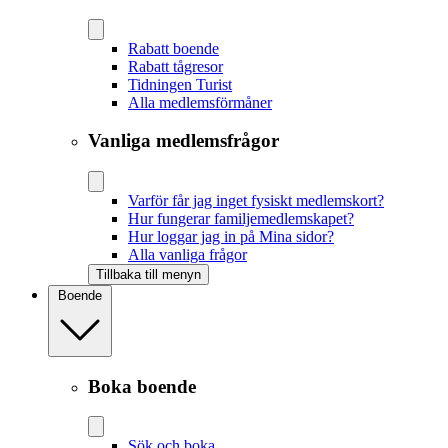
Rabatt boende
Rabatt tågresor
Tidningen Turist
Alla medlemsförmåner
Vanliga medlemsfrågor
Varför får jag inget fysiskt medlemskort?
Hur fungerar familjemedlemskapet?
Hur loggar jag in på Mina sidor?
Alla vanliga frågor
Tillbaka till menyn
Boende
Boka boende
Sök och boka