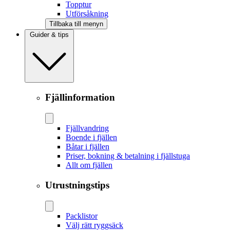
Topptur
Utförsåkning
Tillbaka till menyn
Guider & tips
Fjällinformation
Fjällvandring
Boende i fjällen
Båtar i fjällen
Priser, bokning & betalning i fjällstuga
Allt om fjällen
Utrustningstips
Packlistor
Välj rätt ryggsäck