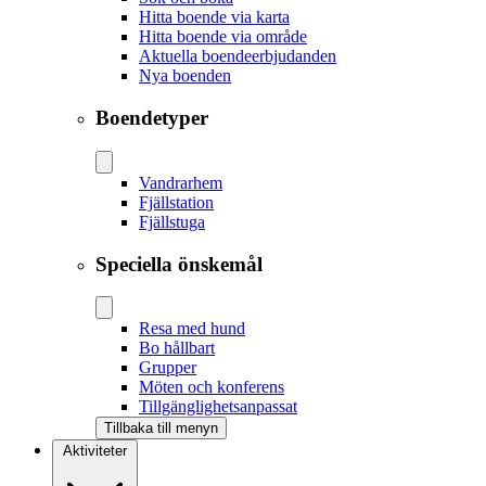
Hitta boende via karta
Hitta boende via område
Aktuella boendeerbjudanden
Nya boenden
Boendetyper
Vandrarhem
Fjällstation
Fjällstuga
Speciella önskemål
Resa med hund
Bo hållbart
Grupper
Möten och konferens
Tillgänglighetsanpassat
Tillbaka till menyn
Aktiviteter