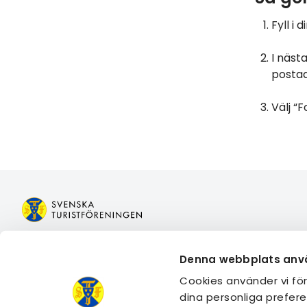
Fyll i
I nästa
postad
Välj “F
Bli medlem
Boka boen
Denna webbplats anv
Logga in på Mina sidor
Boka aktivi
Cookies använder vi fö
Logga in på Min bokning
Gå med i e
dina personliga prefere
Kontakta oss
Engagera d