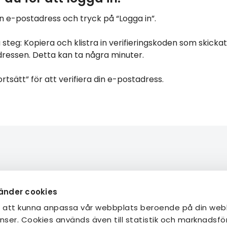
 din e-postadress och tryck på “Logga in”.
 steg: Kopiera och klistra in verifieringskoden som skickats
ressen. Detta kan ta några minuter.
ortsätt” för att verifiera din e-postadress.
de
Om STF
änder cookies
teter
Jobba hos oss
r att kunna anpassa vår webbplats beroende på din web
n lokalavdelning
Hållbarhetsarbete
nser. Cookies används även till statistik och marknadsföri
ig
Press & media