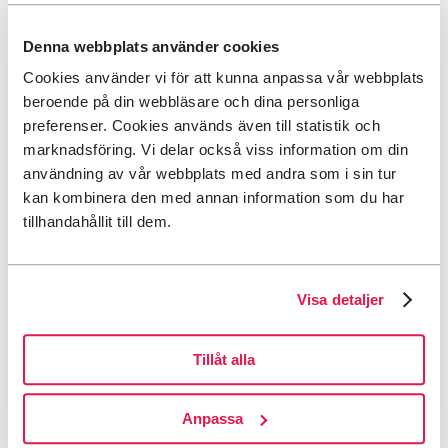
Tillbaka till menyn
Denna webbplats använder cookies
Tillbaka till menyn
Cookies använder vi för att kunna anpassa vår webbplats
Sök
beroende på din webbläsare och dina personliga
Tillbaka till menyn
preferenser. Cookies används även till statistik och
Valt språk:
Svenska
marknadsföring. Vi delar också viss information om din
användning av vår webbplats med andra som i sin tur
This page is not available in English.
Go to the
English start page
.
kan kombinera den med annan information som du har
(limited content)
tillhandahållit till dem.
Tillbaka till menyn
Start
Visa detaljer
Tillåt alla
Anpassa