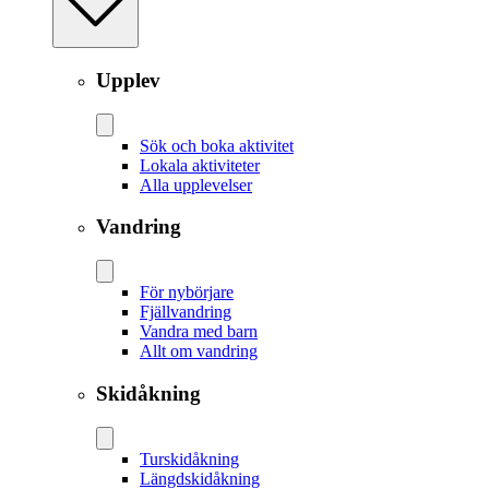
Upplev
Sök och boka aktivitet
Lokala aktiviteter
Alla upplevelser
Vandring
För nybörjare
Fjällvandring
Vandra med barn
Allt om vandring
Skidåkning
Tur­skidåkning
Längd­skidåkning