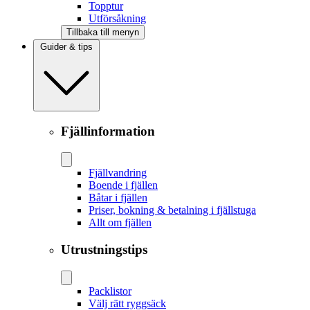
Topptur
Utförsåkning
Tillbaka till menyn
Guider & tips
Fjällinformation
Fjällvandring
Boende i fjällen
Båtar i fjällen
Priser, bokning & betalning i fjällstuga
Allt om fjällen
Utrustningstips
Packlistor
Välj rätt ryggsäck