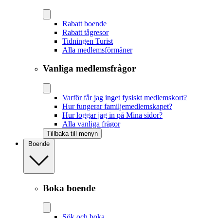
Rabatt boende
Rabatt tågresor
Tidningen Turist
Alla medlemsförmåner
Vanliga medlemsfrågor
Varför får jag inget fysiskt medlemskort?
Hur fungerar familjemedlemskapet?
Hur loggar jag in på Mina sidor?
Alla vanliga frågor
Tillbaka till menyn
Boende
Boka boende
Sök och boka