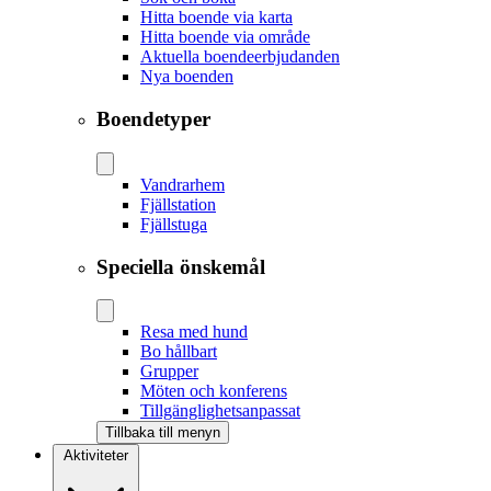
Hitta boende via karta
Hitta boende via område
Aktuella boendeerbjudanden
Nya boenden
Boendetyper
Vandrarhem
Fjällstation
Fjällstuga
Speciella önskemål
Resa med hund
Bo hållbart
Grupper
Möten och konferens
Tillgänglighetsanpassat
Tillbaka till menyn
Aktiviteter