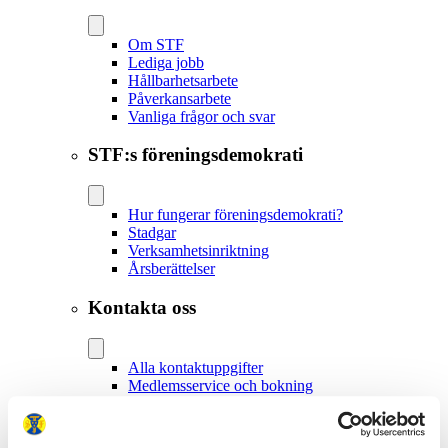
Om STF
Lediga jobb
Hållbarhetsarbete
Påverkansarbete
Vanliga frågor och svar
STF:s föreningsdemokrati
Hur fungerar föreningsdemokrati?
Stadgar
Verksamhetsinriktning
Årsberättelser
Kontakta oss
Alla kontaktuppgifter
Medlemsservice och bokning
Lokalavdelningar
Anslutna boenden
Press