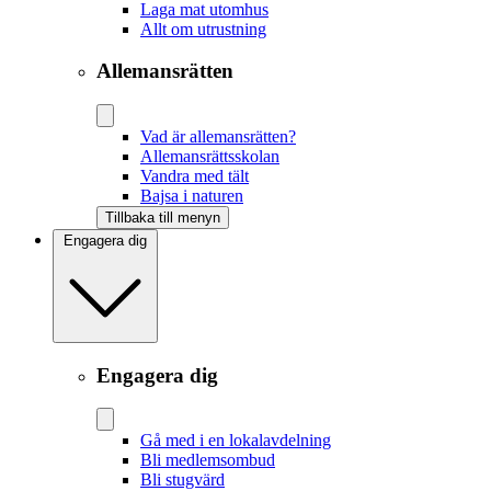
Laga mat utomhus
Allt om utrustning
Allemansrätten
Vad är allemansrätten?
Allemansrättsskolan
Vandra med tält
Bajsa i naturen
Tillbaka till menyn
Engagera dig
Engagera dig
Gå med i en lokalavdelning
Bli medlemsombud
Bli stugvärd