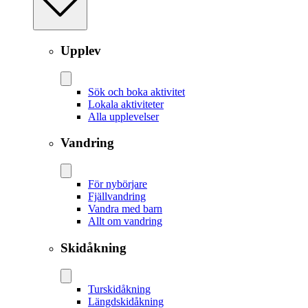
Upplev
Sök och boka aktivitet
Lokala aktiviteter
Alla upplevelser
Vandring
För nybörjare
Fjällvandring
Vandra med barn
Allt om vandring
Skidåkning
Tur­skidåkning
Längd­skidåkning