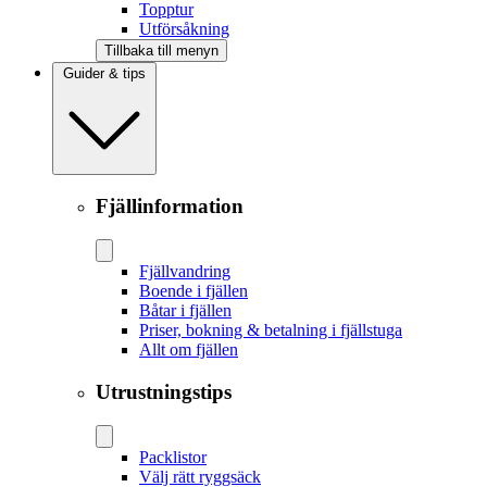
Topptur
Utförsåkning
Tillbaka till menyn
Guider & tips
Fjällinformation
Fjällvandring
Boende i fjällen
Båtar i fjällen
Priser, bokning & betalning i fjällstuga
Allt om fjällen
Utrustningstips
Packlistor
Välj rätt ryggsäck