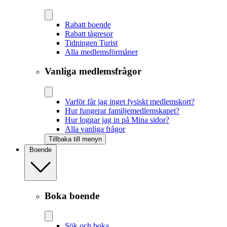
Rabatt boende
Rabatt tågresor
Tidningen Turist
Alla medlemsförmåner
Vanliga medlemsfrågor
Varför får jag inget fysiskt medlemskort?
Hur fungerar familjemedlemskapet?
Hur loggar jag in på Mina sidor?
Alla vanliga frågor
Tillbaka till menyn
Boende
Boka boende
Sök och boka