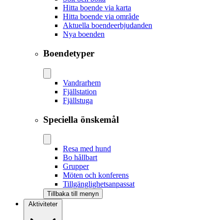
Hitta boende via karta
Hitta boende via område
Aktuella boendeerbjudanden
Nya boenden
Boendetyper
Vandrarhem
Fjällstation
Fjällstuga
Speciella önskemål
Resa med hund
Bo hållbart
Grupper
Möten och konferens
Tillgänglighetsanpassat
Tillbaka till menyn
Aktiviteter