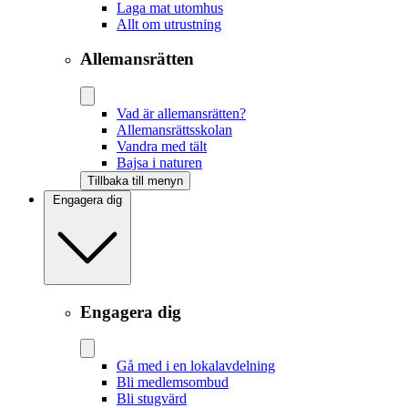
Laga mat utomhus
Allt om utrustning
Allemansrätten
Vad är allemansrätten?
Allemansrättsskolan
Vandra med tält
Bajsa i naturen
Tillbaka till menyn
Engagera dig
Engagera dig
Gå med i en lokalavdelning
Bli medlemsombud
Bli stugvärd