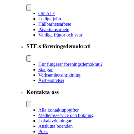
Om STF
Lediga jobb
Hållbarhetsarbete
Påverkansarbete
Vanliga frågor och svar
STF:s föreningsdemokrati
Hur fungerar föreningsdemokrati?
Stadgar
Verksamhetsinriktning
Årsberättelser
Kontakta oss
Alla kontaktuppgifter
Medlemsservice och bokning
Lokalavdelningar
Anslutna boenden
Press