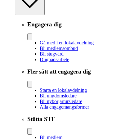
Engagera dig
Gå med i en lokalavdelning
Bli medlemsombud
Bli stugvärd
Dugnadsarbete
Fler sätt att engagera dig
Starta en lokalavdelning
Bli ungdomsledare
Bli nybörjartursledare
Alla engagemangsformer
Stötta STF
Bli medlem