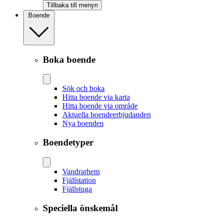
Tillbaka till menyn
Boende
Boka boende
Sök och boka
Hitta boende via karta
Hitta boende via område
Aktuella boendeerbjudanden
Nya boenden
Boendetyper
Vandrarhem
Fjällstation
Fjällstuga
Speciella önskemål