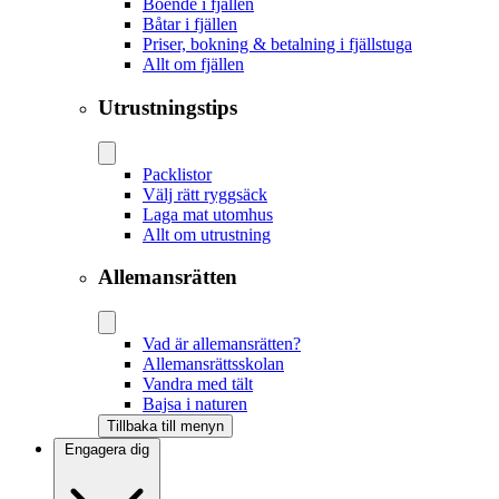
Boende i fjällen
Båtar i fjällen
Priser, bokning & betalning i fjällstuga
Allt om fjällen
Utrustningstips
Packlistor
Välj rätt ryggsäck
Laga mat utomhus
Allt om utrustning
Allemansrätten
Vad är allemansrätten?
Allemansrättsskolan
Vandra med tält
Bajsa i naturen
Tillbaka till menyn
Engagera dig