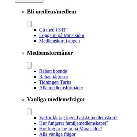
Bli medlem/medlem
Gå med i STF
Logga in på Mina sidor
Medlemskort i appen
Medlemsförmåner
Rabatt boende
Rabatt tågresor
Tidningen Turist
Alla medlemsförmåner
Vanliga medlemsfrågor
Varför får jag inget fysiskt medlemskort?
Hur fungerar familjemedlemskapet?
Hur loggar jag in på Mina sidor?
Alla vanliga frågor