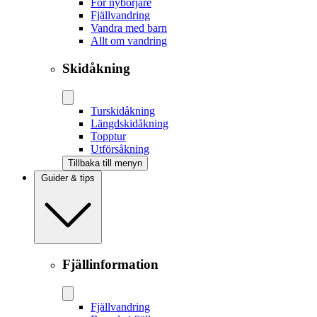
För nybörjare
Fjällvandring
Vandra med barn
Allt om vandring
Skidåkning
Tur­skidåkning
Längd­skidåkning
Topptur
Utförsåkning
Tillbaka till menyn
Guider & tips
Fjällinformation
Fjällvandring