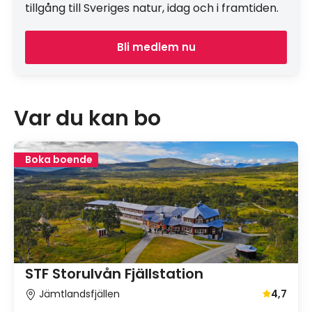
tillgång till Sveriges natur, idag och i framtiden.
Bli medlem nu
Var du kan bo
Boka boende
STF Storulvån Fjällstation
Jämtlandsfjällen
4,7
Genomsnit