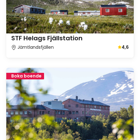
STF Helags Fjällstation
Jämtlandsfjällen
4,6
Genomsnit
Boka boende