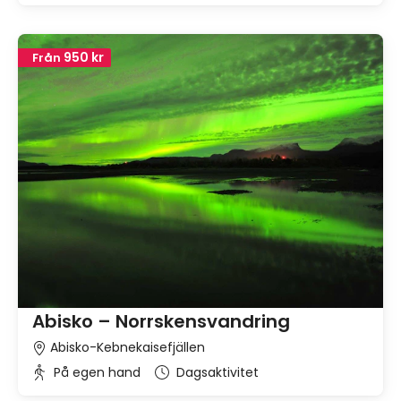
950 kr
Från
Abisko – Norrskensvandring
Abisko-Kebnekaisefjällen
På egen hand
Dagsaktivitet