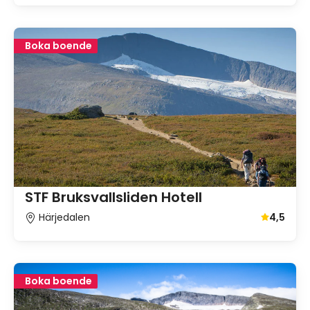
Boka boende
STF Bruksvallsliden Hotell
Härjedalen
4,5
Genomsnit
Boka boende