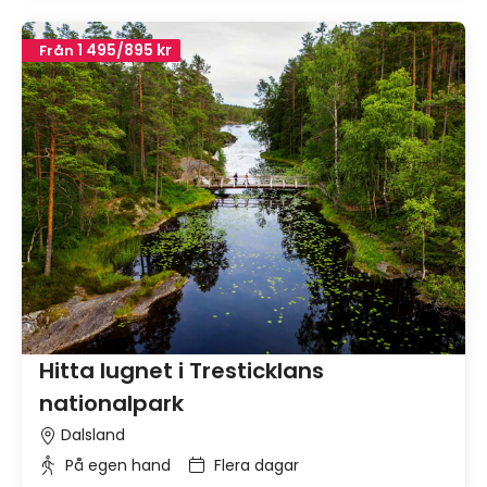
1 495/895 kr
Från
Hitta lugnet i Tresticklans
nationalpark
Dalsland
På egen hand
Flera dagar