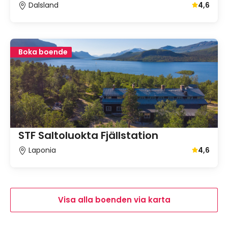
Dalsland
4,6
Genomsnit
Boka boende
STF Saltoluokta Fjällstation
Laponia
4,6
Genomsnit
Visa alla boenden via karta