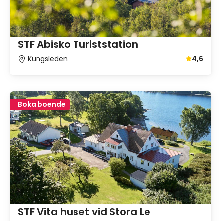
STF Abisko Turiststation
Kungsleden
4,6
Genomsnit
Boka boende
STF Vita huset vid Stora Le