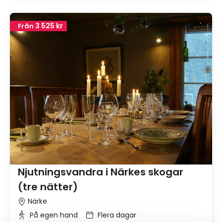
3 525 kr
Från
Njutningsvandra i Närkes skogar
(tre nätter)
Närke
På egen hand
Flera dagar