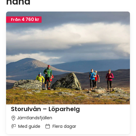
hand
4 760 kr
Från
Storulvån – Löparhelg
Jämtlandsfjällen
Med guide
Flera dagar