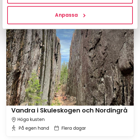
Anpassa
8 245 kr
Från
Vandra i Skuleskogen och Nordingrå
Höga kusten
På egen hand
Flera dagar