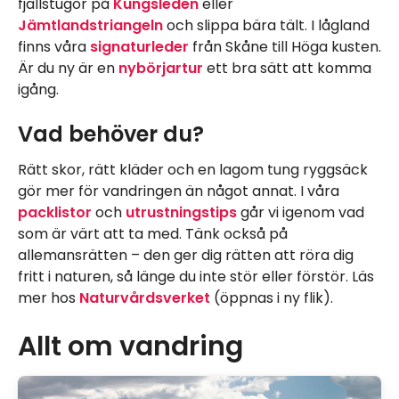
fjällstugor på
Kungsleden
eller
Jämtlandstriangeln
och slippa bära tält. I lågland
finns våra
signaturleder
från Skåne till Höga kusten.
Är du ny är en
nybörjartur
ett bra sätt att komma
igång.
Vad behöver du?
Rätt skor, rätt kläder och en lagom tung ryggsäck
gör mer för vandringen än något annat. I våra
packlistor
och
utrustningstips
går vi igenom vad
som är värt att ta med. Tänk också på
allemansrätten – den ger dig rätten att röra dig
fritt i naturen, så länge du inte stör eller förstör. Läs
mer hos
Naturvårdsverket
(öppnas i ny flik).
Allt om vandring