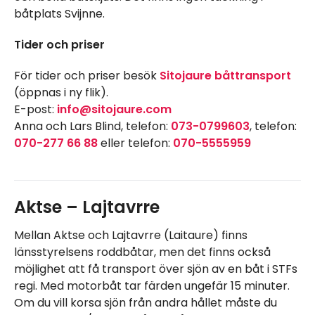
båtplats Svijnne.
Tider och priser
För tider och priser besök
Sitojaure båttransport
(öppnas i ny flik).
E-post:
info@sitojaure.com
Anna och Lars Blind, telefon:
073-0799603
, telefon:
070-277 66 88
eller telefon:
070-5555959
Aktse – Lajtavrre
Mellan Aktse och Lajtavrre (Laitaure) finns
länsstyrelsens roddbåtar, men det finns också
möjlighet att få transport över sjön av en båt i STFs
regi. Med motorbåt tar färden ungefär 15 minuter.
Om du vill korsa sjön från andra hållet måste du