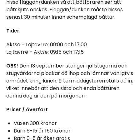
hissa flaggan/dunken så att båtföraren ser att
båtskjuts önskas. Flaggan/dunken måste hissas
senast 30 minuter innan schemalagd båttur.
Tider
Aktse – Lajtavrre: 09:00 och 17:00
Lajtavrre – Aktse: 09:15 och 17:15
OBS!
Den 13 september stänger fjällstugorna och
stugvärdarna plockar då ihop och lämnar vanligtvis
området kring lunch. Eftermiddagsturen ställs då in,
vilket innebär att den sista och enda båtturen
denna dag är den på morgonen.
Priser / överfart
Vuxen 300 kronor
Barn 6-15 år 150 kronor
Barn 0-5 år åker gratis