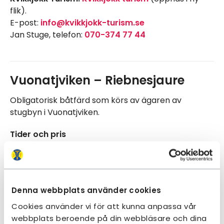
flik).
E-post:
info@kvikkjokk-turism.se
Jan Stuge, telefon:
070-374 77 44
Vuonatjviken – Riebnesjaure
Obligatorisk båtfärd som körs av ägaren av
stugbyn i Vuonatjviken.
Tider och pris
Se
www.vuonatjviken.com
(öppnas i ny flik)
Epost:
vuonatj@vuonatjviken.com
Telefon: Geir:
070-2066527
eller Sandra:
072-
Denna webbplats använder cookies
2211911
Cookies använder vi för att kunna anpassa vår
webbplats beroende på din webbläsare och dina