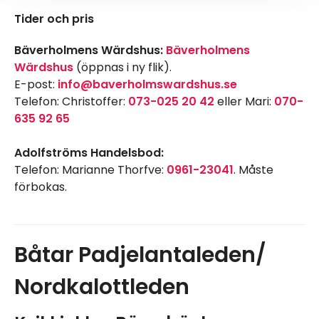
Tider och pris
Bäverholmens Wärdshus:
Bäverholmens
Wärdshus
(öppnas i ny flik).
E-post:
info@baverholmswardshus.se
Telefon: Christoffer:
073-025 20 42
eller Mari:
070-
635 92 65
Adolfströms Handelsbod:
Telefon: Marianne Thorfve:
0961-23041
. Måste
förbokas.
Båtar Padjelantaleden/
Nordkalottleden