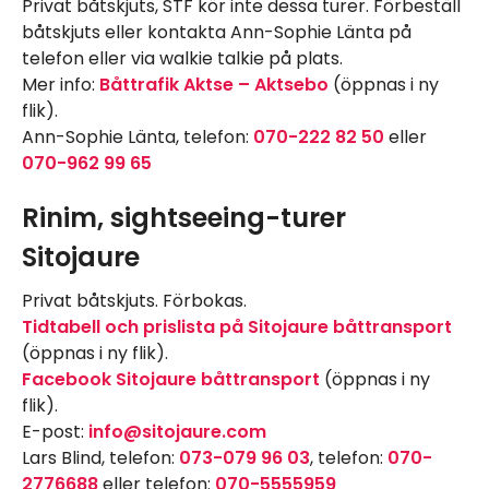
Privat båtskjuts, STF kör inte dessa turer. Förbeställ
båtskjuts eller kontakta Ann-Sophie Länta på
telefon eller via walkie talkie på plats.
Mer info:
Båttrafik Aktse – Aktsebo
(öppnas i ny
flik).
Ann-Sophie Länta, telefon:
070-222 82 50
eller
070-962 99 65
Rinim, sightseeing-turer
Sitojaure
Privat båtskjuts. Förbokas.
Tidtabell och prislista på Sitojaure båttransport
(öppnas i ny flik).
Facebook Sitojaure båttransport
(öppnas i ny
flik).
E-post:
info@sitojaure.com
Lars Blind, telefon:
073-079 96 03
, telefon:
070-
2776688
eller telefon:
070-5555959