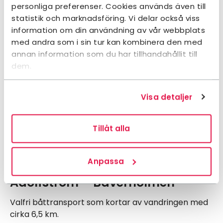
personliga preferenser. Cookies används även till
Tjulträsk – Servestugan
statistik och marknadsföring. Vi delar också viss
information om din användning av vår webbplats
Båttaxi över Tjulträsk används som ett alternativ
med andra som i sin tur kan kombinera den med
för att korta vandringen mellan Ammarnäs och
annan information som du har tillhandahållit till
Servestugan och ansluter tillbaka till Kungsleden vid
dem.
Servestugan.
Tider och pris
Visa detaljer
Båtförare: Samuel och Mikael Vinka, telefon:
070-
213 85 85
eller telefon:
070-602 90 88
. Kom ihåg
Tillåt alla
att förboka!
Anpassa
Adolfström – Bäverholmen
Valfri båttransport som kortar av vandringen med
cirka 6,5 km.