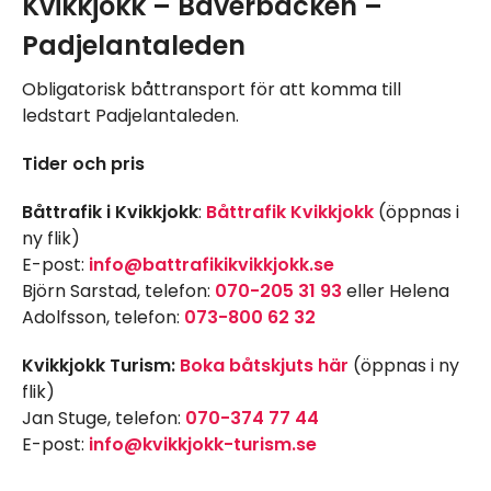
Kvikkjokk – Bäverbäcken –
Padjelantaleden
Obligatorisk båttransport för att komma till
ledstart Padjelantaleden.
Tider och pris
Båttrafik i Kvikkjokk
:
Båttrafik Kvikkjokk
(öppnas i
ny flik)
E-post:
info@battrafikikvikkjokk.se
Björn Sarstad, telefon:
070-205 31 93
eller Helena
Adolfsson, telefon:
073-800 62 32
Kvikkjokk Turism:
Boka båtskjuts här
(öppnas i ny
flik)
Jan Stuge, telefon:
070-374 77 44
E-post:
info@kvikkjokk-turism.se