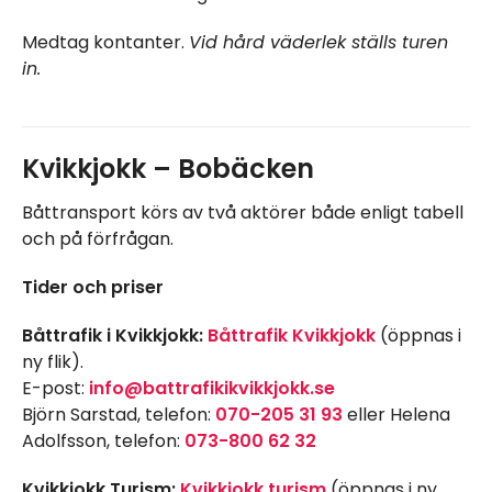
Medtag kontanter.
Vid hård väderlek ställs turen
in.
Kvikkjokk – Bobäcken
Båttransport körs av två aktörer både enligt tabell
och på förfrågan.
Tider och priser
Båttrafik i Kvikkjokk:
Båttrafik Kvikkjokk
(öppnas i
ny flik).
E-post:
info@battrafikikvikkjokk.se
Björn Sarstad, telefon:
070-205 31 93
eller Helena
Adolfsson, telefon:
073-800 62 32
Kvikkjokk Turism:
Kvikkjokk turism
(öppnas i ny