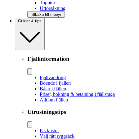
Topptur
Utförsåkning
Tillbaka till menyn
Guider & tips
Fjällinformation
Fjällvandring
Boende i fjällen
Båtar i fjällen
Priser, bokning & betalning i fjällstuga
Allt om fjällen
Utrustningstips
Packlistor
Välj rätt ryggsäck