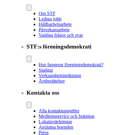
Om STF
Lediga jobb
Hållbarhetsarbete
Påverkansarbete
Vanliga frågor och svar
STF:s föreningsdemokrati
Hur fungerar föreningsdemokrati?
Stadgar
Verksamhetsinriktning
Årsberättelser
Kontakta oss
Alla kontaktuppgifter
Medlemsservice och bokning
Lokalavdelningar
Anslutna boenden
Press