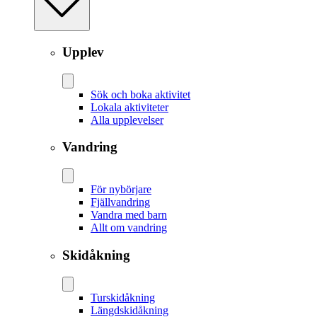
Upplev
Sök och boka aktivitet
Lokala aktiviteter
Alla upplevelser
Vandring
För nybörjare
Fjällvandring
Vandra med barn
Allt om vandring
Skidåkning
Tur­skidåkning
Längd­skidåkning