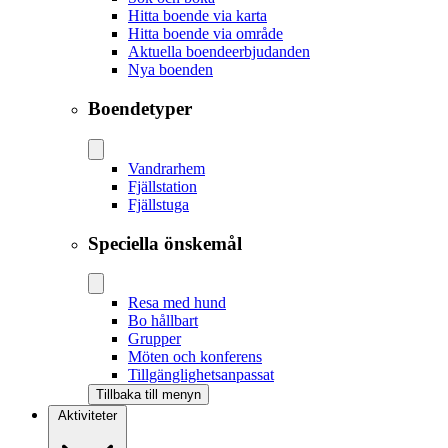
Hitta boende via karta
Hitta boende via område
Aktuella boendeerbjudanden
Nya boenden
Boendetyper
Vandrarhem
Fjällstation
Fjällstuga
Speciella önskemål
Resa med hund
Bo hållbart
Grupper
Möten och konferens
Tillgänglighetsanpassat
Tillbaka till menyn
Aktiviteter