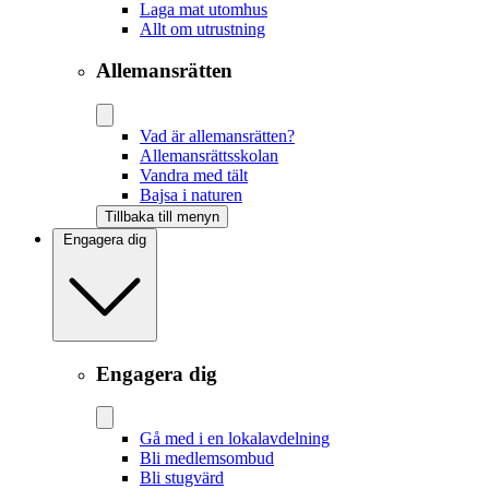
Laga mat utomhus
Allt om utrustning
Allemansrätten
Vad är allemansrätten?
Allemansrättsskolan
Vandra med tält
Bajsa i naturen
Tillbaka till menyn
Engagera dig
Engagera dig
Gå med i en lokalavdelning
Bli medlemsombud
Bli stugvärd