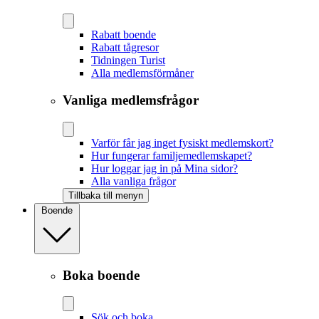
Rabatt boende
Rabatt tågresor
Tidningen Turist
Alla medlemsförmåner
Vanliga medlemsfrågor
Varför får jag inget fysiskt medlemskort?
Hur fungerar familjemedlemskapet?
Hur loggar jag in på Mina sidor?
Alla vanliga frågor
Tillbaka till menyn
Boende
Boka boende
Sök och boka