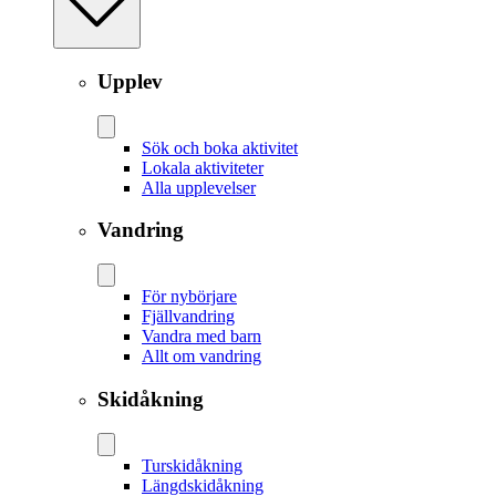
Upplev
Sök och boka aktivitet
Lokala aktiviteter
Alla upplevelser
Vandring
För nybörjare
Fjällvandring
Vandra med barn
Allt om vandring
Skidåkning
Tur­skidåkning
Längd­skidåkning