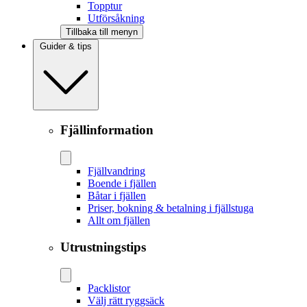
Topptur
Utförsåkning
Tillbaka till menyn
Guider & tips
Fjällinformation
Fjällvandring
Boende i fjällen
Båtar i fjällen
Priser, bokning & betalning i fjällstuga
Allt om fjällen
Utrustningstips
Packlistor
Välj rätt ryggsäck