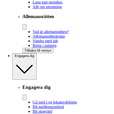
Laga mat utomhus
Allt om utrustning
Allemansrätten
Vad är allemansrätten?
Allemansrättsskolan
Vandra med tält
Bajsa i naturen
Tillbaka till menyn
Engagera dig
Engagera dig
Gå med i en lokalavdelning
Bli medlemsombud
Bli stugvärd