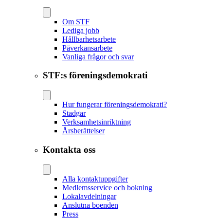
Om STF
Lediga jobb
Hållbarhetsarbete
Påverkansarbete
Vanliga frågor och svar
STF:s föreningsdemokrati
Hur fungerar föreningsdemokrati?
Stadgar
Verksamhetsinriktning
Årsberättelser
Kontakta oss
Alla kontaktuppgifter
Medlemsservice och bokning
Lokalavdelningar
Anslutna boenden
Press