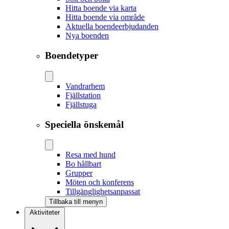
Hitta boende via karta
Hitta boende via område
Aktuella boendeerbjudanden
Nya boenden
Boendetyper
Vandrarhem
Fjällstation
Fjällstuga
Speciella önskemål
Resa med hund
Bo hållbart
Grupper
Möten och konferens
Tillgänglighetsanpassat
Tillbaka till menyn
Aktiviteter