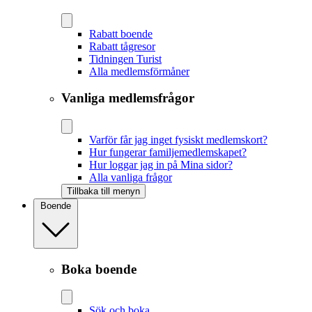
Rabatt boende
Rabatt tågresor
Tidningen Turist
Alla medlemsförmåner
Vanliga medlemsfrågor
Varför får jag inget fysiskt medlemskort?
Hur fungerar familjemedlemskapet?
Hur loggar jag in på Mina sidor?
Alla vanliga frågor
Tillbaka till menyn
Boende
Boka boende
Sök och boka