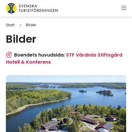
Hoppa till innehåll
Svenska Turistföreningen
Start
Bilder
Bilder
Boendets huvudsida:
STF Vårdnäs Stiftsgård
Hotell & Konferens