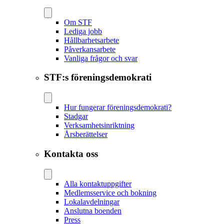
Om STF
Lediga jobb
Hållbarhetsarbete
Påverkansarbete
Vanliga frågor och svar
STF:s föreningsdemokrati
Hur fungerar föreningsdemokrati?
Stadgar
Verksamhetsinriktning
Årsberättelser
Kontakta oss
Alla kontaktuppgifter
Medlemsservice och bokning
Lokalavdelningar
Anslutna boenden
Press