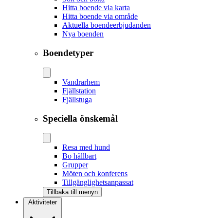
Hitta boende via karta
Hitta boende via område
Aktuella boendeerbjudanden
Nya boenden
Boendetyper
Vandrarhem
Fjällstation
Fjällstuga
Speciella önskemål
Resa med hund
Bo hållbart
Grupper
Möten och konferens
Tillgänglighetsanpassat
Tillbaka till menyn
Aktiviteter