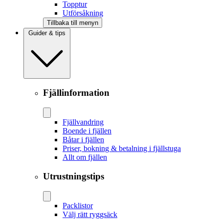
Topptur
Utförsåkning
Tillbaka till menyn
Guider & tips
Fjällinformation
Fjällvandring
Boende i fjällen
Båtar i fjällen
Priser, bokning & betalning i fjällstuga
Allt om fjällen
Utrustningstips
Packlistor
Välj rätt ryggsäck