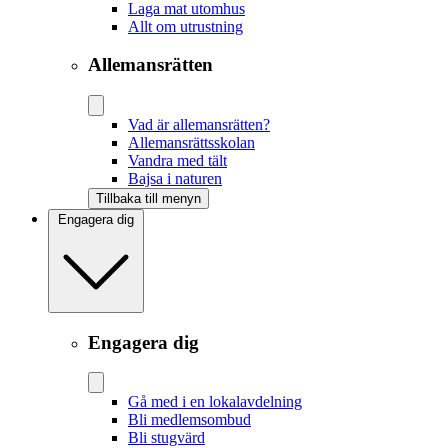
Laga mat utomhus
Allt om utrustning
Allemansrätten
Vad är allemansrätten?
Allemansrättsskolan
Vandra med tält
Bajsa i naturen
Tillbaka till menyn
Engagera dig
Engagera dig
Gå med i en lokalavdelning
Bli medlemsombud
Bli stugvärd