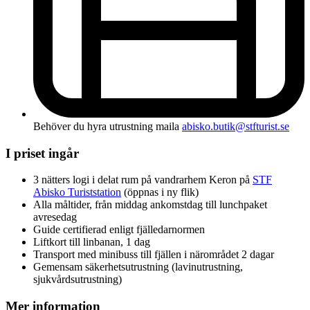
Behöver du hyra utrustning maila
abisko.butik@stfturist.se
I priset ingår
3 nätters logi i delat rum på vandrarhem Keron på
STF
Abisko Turiststation
(öppnas i ny flik)
Alla måltider, från middag ankomstdag till lunchpaket
avresedag
Guide certifierad enligt fjälledarnormen
Liftkort till linbanan, 1 dag
Transport med minibuss till fjällen i närområdet 2 dagar
Gemensam säkerhetsutrustning (lavinutrustning,
sjukvårdsutrustning)
Mer information