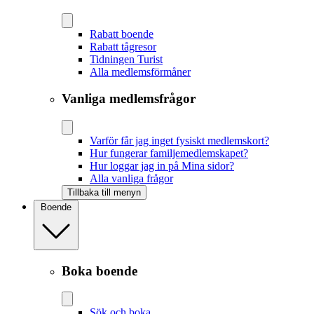
Rabatt boende
Rabatt tågresor
Tidningen Turist
Alla medlemsförmåner
Vanliga medlemsfrågor
Varför får jag inget fysiskt medlemskort?
Hur fungerar familjemedlemskapet?
Hur loggar jag in på Mina sidor?
Alla vanliga frågor
Tillbaka till menyn
Boende
Boka boende
Sök och boka