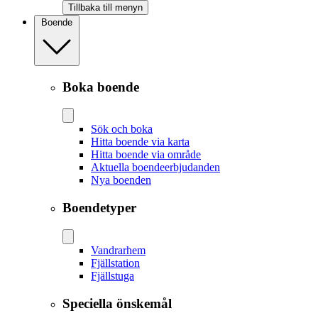
Tillbaka till menyn
Boende
Boka boende
Sök och boka
Hitta boende via karta
Hitta boende via område
Aktuella boendeerbjudanden
Nya boenden
Boendetyper
Vandrarhem
Fjällstation
Fjällstuga
Speciella önskemål