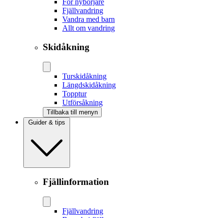
För nybörjare
Fjällvandring
Vandra med barn
Allt om vandring
Skidåkning
Tur­skidåkning
Längd­skidåkning
Topptur
Utförsåkning
Tillbaka till menyn
Guider & tips
Fjällinformation
Fjällvandring