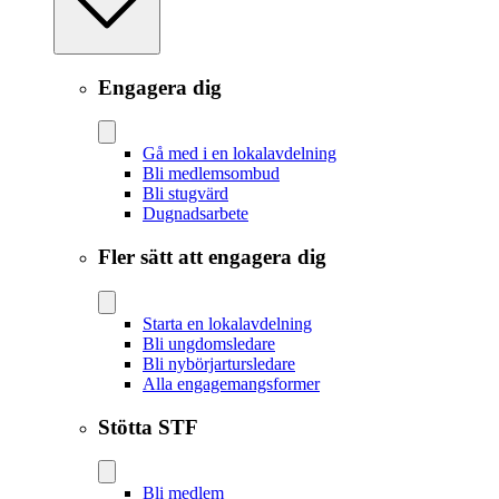
Engagera dig
Gå med i en lokalavdelning
Bli medlemsombud
Bli stugvärd
Dugnadsarbete
Fler sätt att engagera dig
Starta en lokalavdelning
Bli ungdomsledare
Bli nybörjartursledare
Alla engagemangsformer
Stötta STF
Bli medlem