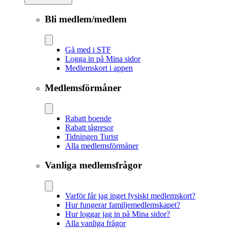
Bli medlem/medlem
Gå med i STF
Logga in på Mina sidor
Medlemskort i appen
Medlemsförmåner
Rabatt boende
Rabatt tågresor
Tidningen Turist
Alla medlemsförmåner
Vanliga medlemsfrågor
Varför får jag inget fysiskt medlemskort?
Hur fungerar familjemedlemskapet?
Hur loggar jag in på Mina sidor?
Alla vanliga frågor