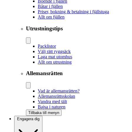
Boende i fjällen
Båtar i fjällen
Priser, bokning & betalning i fjällstuga
Allt om fjällen
Utrustningstips
Packlistor
Välj rätt ryggsäck
Laga mat utomhus
Allt om utrustning
Allemansrätten
Vad är allemansrätten?
Allemansrättsskolan
Vandra med tält
Bajsa i naturen
Tillbaka till menyn
Engagera dig