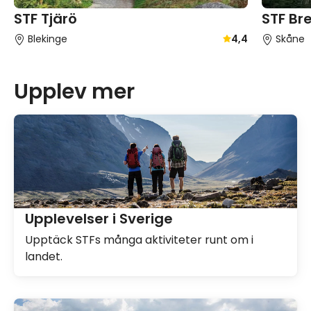
STF Br
STF Tjärö
Skåne
Blekinge
4,4
Genomsnittligt gä
Upplev mer
Upplevelser i Sverige
Upptäck STFs många aktiviteter runt om i
landet.