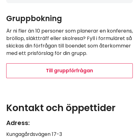
Gruppbokning
Är ni fler än 10 personer som planerar en konferens,
bröllop, släktträff eller skolresa? Fyll i formuläret så
skickas din förfrågan till boendet som återkommer
med ett prisförslag för din grupp.
Till gruppförfrågan
Leaflet
|
©
OpenStreetMap
Navigera förbi karta.
Karta överhoppad, hoppa tillbaka.
+
Kontakt och öppettider
−
Adress:
Kungagårdsvägen 17-3