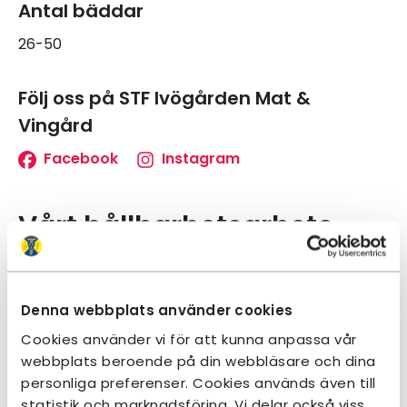
Antal bäddar
26-50
Följ oss på STF Ivögården Mat &
Vingård
Facebook
Instagram
Vårt hållbarhetsarbete
Hållbarhetslöftet
Boendet har avgett
STF:s Hållbarhetslöfte
Denna webbplats använder cookies
om att arbeta hållbart i den dagliga driften
Cookies använder vi för att kunna anpassa vår
samt tipsa om hur du som gäst kan bidra i
webbplats beroende på din webbläsare och dina
arbetet.
personliga preferenser. Cookies används även till
statistik och marknadsföring. Vi delar också viss