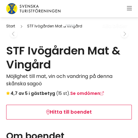
Hoppa till innehåll
Svenska Turistföreningen
Alla bilder
Start
STF Ivögården Mat & Vingård
STF Ivögården Mat &
Vingård
Möjlighet till mat, vin och vandring på denna
skånska sagoö
Hoppa till bokningsverktyget
4,7 av 5 i gästbetyg
(15 st).
Se omdömen
Hitta till boendet
Om boendet