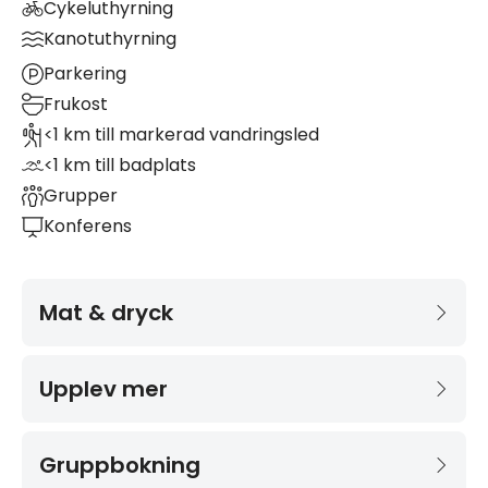
Cykeluthyrning
Kanotuthyrning
Parkering
Frukost
<1 km till markerad vandringsled
<1 km till badplats
Grupper
Konferens
Mat & dryck
Upplev mer
Gruppbokning