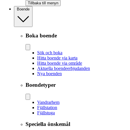
Tillbaka till menyn
Boende
Boka boende
Sök och boka
Hitta boende via karta
Hitta boende via område
Aktuella boendeerbjudanden
Nya boenden
Boendetyper
Vandrarhem
Fjällstation
Fjällstuga
Speciella önskemål