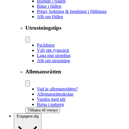
Boende i fjällen
Båtar i fjällen
Priser, bokning & betalning i fjällstuga
Allt om fjällen
Utrustningstips
Packlistor
Välj rätt ryggsäck
Laga mat utomhus
Allt om utrustning
Allemansrätten
Vad är allemansrätten?
Allemansrättsskolan
Vandra med tält
Bajsa i naturen
Tillbaka till menyn
Engagera dig