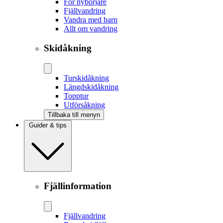
För nybörjare
Fjällvandring
Vandra med barn
Allt om vandring
Skidåkning
Tur­skidåkning
Längd­skidåkning
Topptur
Utförsåkning
Tillbaka till menyn
Guider & tips
Fjällinformation
Fjällvandring