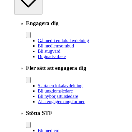
Engagera dig
Gå med i en lokalavdelning
Bli medlemsombud
Bli stugvärd
Dugnadsarbete
Fler sätt att engagera dig
Starta en lokalavdelning
Bli ungdomsledare
Bli nybörjartursledare
Alla engagemangsformer
Stötta STF
Bli medlem