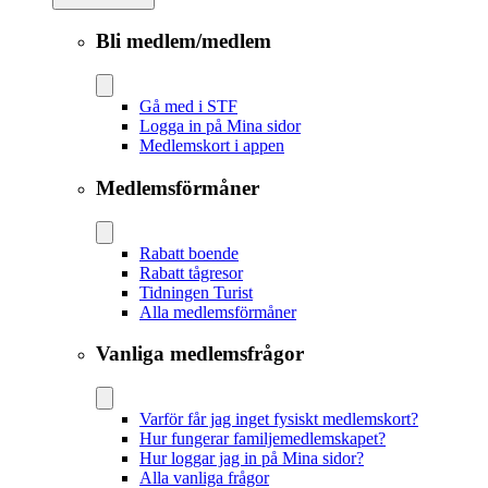
Bli medlem/medlem
Gå med i STF
Logga in på Mina sidor
Medlemskort i appen
Medlemsförmåner
Rabatt boende
Rabatt tågresor
Tidningen Turist
Alla medlemsförmåner
Vanliga medlemsfrågor
Varför får jag inget fysiskt medlemskort?
Hur fungerar familjemedlemskapet?
Hur loggar jag in på Mina sidor?
Alla vanliga frågor