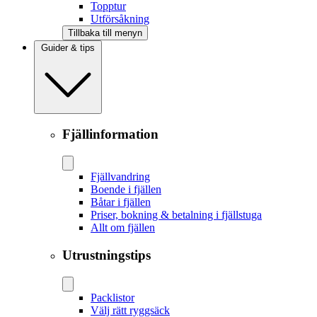
Topptur
Utförsåkning
Tillbaka till menyn
Guider & tips
Fjällinformation
Fjällvandring
Boende i fjällen
Båtar i fjällen
Priser, bokning & betalning i fjällstuga
Allt om fjällen
Utrustningstips
Packlistor
Välj rätt ryggsäck