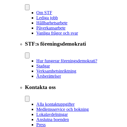
Om STF
Lediga jobb
Hållbarhetsarbete
Påverkansarbete
Vanliga frågor och svar
STF:s föreningsdemokrati
Hur fungerar föreningsdemokrati?
Stadgar
Verksamhetsinriktning
Årsberättelser
Kontakta oss
Alla kontaktuppgifter
Medlemsservice och bokning
Lokalavdelningar
Anslutna boenden
Press