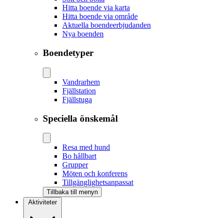
Hitta boende via karta
Hitta boende via område
Aktuella boendeerbjudanden
Nya boenden
Boendetyper
Vandrarhem
Fjällstation
Fjällstuga
Speciella önskemål
Resa med hund
Bo hållbart
Grupper
Möten och konferens
Tillgänglighetsanpassat
Tillbaka till menyn
Aktiviteter