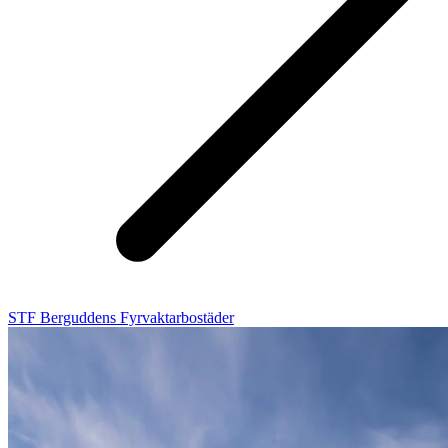
STF Berguddens Fyrvaktarbostäder