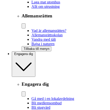
Laga mat utomhus
Allt om utrustning
Allemansrätten
Vad är allemansrätten?
Allemansrättsskolan
Vandra med tält
Bajsa i naturen
Tillbaka till menyn
Engagera dig
Engagera dig
Gå med i en lokalavdelning
Bli medlemsombud
Bli stugvärd