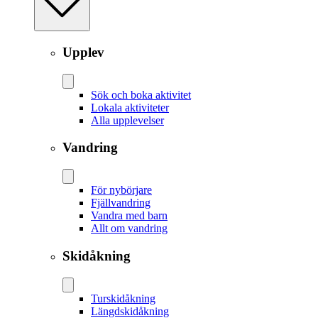
Upplev
Sök och boka aktivitet
Lokala aktiviteter
Alla upplevelser
Vandring
För nybörjare
Fjällvandring
Vandra med barn
Allt om vandring
Skidåkning
Tur­skidåkning
Längd­skidåkning