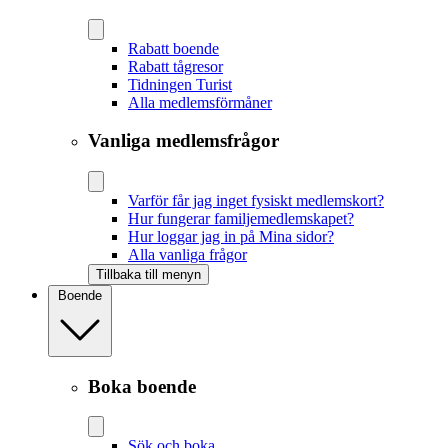
Rabatt boende
Rabatt tågresor
Tidningen Turist
Alla medlemsförmåner
Vanliga medlemsfrågor
Varför får jag inget fysiskt medlemskort?
Hur fungerar familjemedlemskapet?
Hur loggar jag in på Mina sidor?
Alla vanliga frågor
Tillbaka till menyn
Boende
Boka boende
Sök och boka