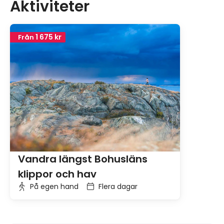
Aktiviteter
1 675 kr
Från
Vandra längst Bohusläns
klippor och hav
På egen hand
Flera dagar