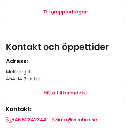
Till gruppförfrågan
Leaflet
|
©
OpenStreetMap
Navigera förbi karta.
Karta överhoppad, hoppa tillbaka.
+
Kontakt och öppettider
−
Adress:
Mellberg 111
454 94 Brastad
Hitta till boendet
Kontakt:
+46 52342344
info@villabro.se