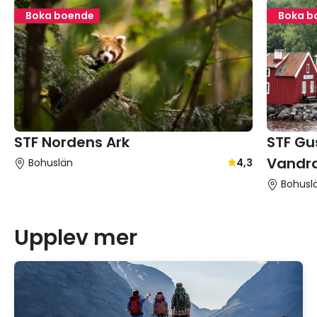
Boka boende
Boka b
STF Gu
STF Nordens Ark
Vandr
Bohuslän
4,3
Genomsnittligt gä
Bohusl
Upplev mer