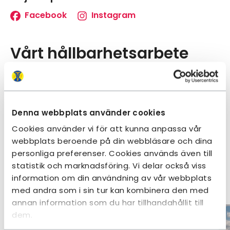
Facebook
Instagram
Vårt hållbarhetsarbete
Hållbarhetslöftet
Boendet har avgett
STF:s Hållbarhetslöfte
om att arbeta hållbart i den dagliga driften
Denna webbplats använder cookies
samt tipsa om hur du som gäst kan bidra i
Cookies använder vi för att kunna anpassa vår
arbetet.
webbplats beroende på din webbläsare och dina
personliga preferenser. Cookies används även till
statistik och marknadsföring. Vi delar också viss
Vandringstips
information om din användning av vår webbplats
med andra som i sin tur kan kombinera den med
annan information som du har tillhandahållit till
dem.