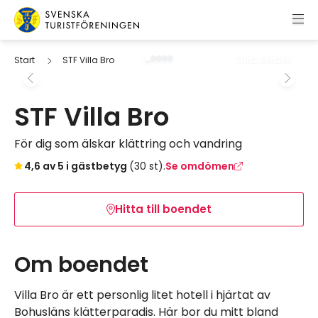
Hoppa till innehåll
Svenska Turistföreningen
Alla bilder
Start
STF Villa Bro
STF Villa Bro
För dig som älskar klättring och vandring
Hoppa till bokningsverktyget
4,6 av 5 i gästbetyg
(30 st).
Se omdömen
Hitta till boendet
Om boendet
Villa Bro är ett personlig litet hotell i hjärtat av
Bohusläns klätterparadis. Här bor du mitt bland