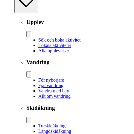
Upplev
Sök och boka aktivitet
Lokala aktiviteter
Alla upplevelser
Vandring
För nybörjare
Fjällvandring
Vandra med barn
Allt om vandring
Skidåkning
Tur­skidåkning
Längd­skidåkning