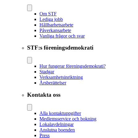
Om STF
Lediga jobb
Hållbarhetsarbete
Påverkansarbete
Vanliga frågor och svar
STF:s föreningsdemokrati
Hur fungerar föreningsdemokrati?
Stadgar
Verksamhetsinriktning
Årsberättelser
Kontakta oss
Alla kontaktuppgifter
Medlemsservice och bokning
Lokalavdelningar
Anslutna boenden
Press