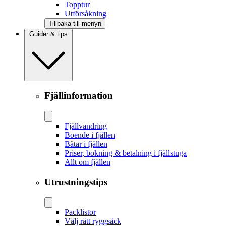
Topptur
Utförsåkning
Tillbaka till menyn
Guider & tips
Fjällinformation
Fjällvandring
Boende i fjällen
Båtar i fjällen
Priser, bokning & betalning i fjällstuga
Allt om fjällen
Utrustningstips
Packlistor
Välj rätt ryggsäck