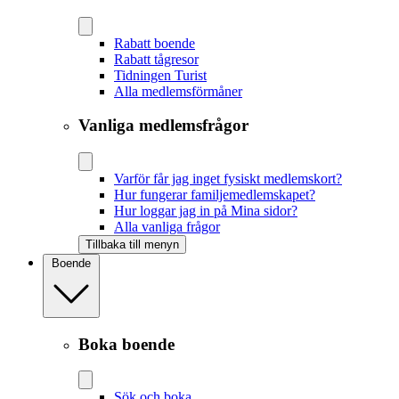
Rabatt boende
Rabatt tågresor
Tidningen Turist
Alla medlemsförmåner
Vanliga medlemsfrågor
Varför får jag inget fysiskt medlemskort?
Hur fungerar familjemedlemskapet?
Hur loggar jag in på Mina sidor?
Alla vanliga frågor
Tillbaka till menyn
Boende
Boka boende
Sök och boka