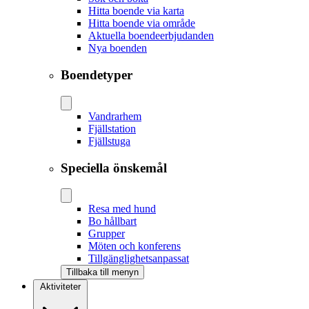
Hitta boende via karta
Hitta boende via område
Aktuella boendeerbjudanden
Nya boenden
Boendetyper
Vandrarhem
Fjällstation
Fjällstuga
Speciella önskemål
Resa med hund
Bo hållbart
Grupper
Möten och konferens
Tillgänglighetsanpassat
Tillbaka till menyn
Aktiviteter