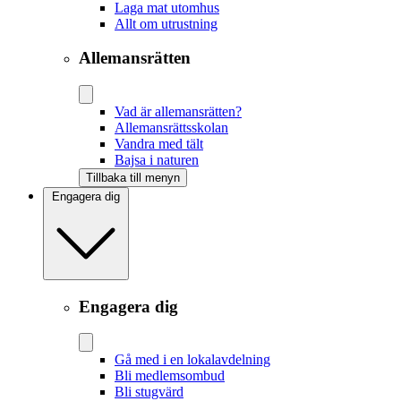
Laga mat utomhus
Allt om utrustning
Allemansrätten
Vad är allemansrätten?
Allemansrättsskolan
Vandra med tält
Bajsa i naturen
Tillbaka till menyn
Engagera dig
Engagera dig
Gå med i en lokalavdelning
Bli medlemsombud
Bli stugvärd