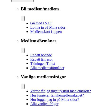
Bli medlem/medlem
Gå med i STF
Logga in på Mina sidor
Medlemskort i appen
Medlemsförmåner
Rabatt boende
Rabatt tågresor
Tidningen Turist
Alla medlemsförmåner
Vanliga medlemsfrågor
Varför får jag inget fysiskt medlemskort?
Hur fungerar familjemedlemskapet?
Hur loggar jag in på Mina sidor?
Alla vanliga frågor