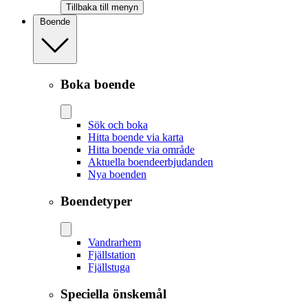
Tillbaka till menyn
Boende
Boka boende
Sök och boka
Hitta boende via karta
Hitta boende via område
Aktuella boendeerbjudanden
Nya boenden
Boendetyper
Vandrarhem
Fjällstation
Fjällstuga
Speciella önskemål