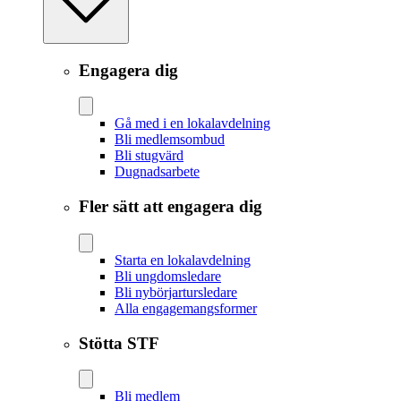
Engagera dig
Gå med i en lokalavdelning
Bli medlemsombud
Bli stugvärd
Dugnadsarbete
Fler sätt att engagera dig
Starta en lokalavdelning
Bli ungdomsledare
Bli nybörjartursledare
Alla engagemangsformer
Stötta STF
Bli medlem