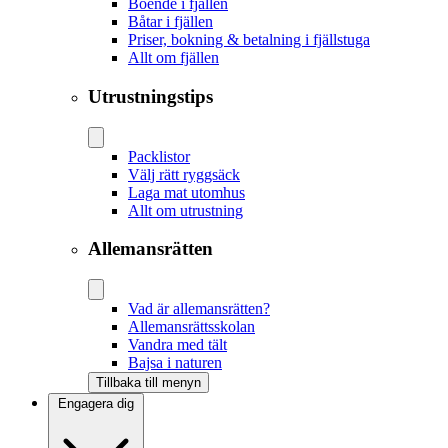
Boende i fjällen
Båtar i fjällen
Priser, bokning & betalning i fjällstuga
Allt om fjällen
Utrustningstips
Packlistor
Välj rätt ryggsäck
Laga mat utomhus
Allt om utrustning
Allemansrätten
Vad är allemansrätten?
Allemansrättsskolan
Vandra med tält
Bajsa i naturen
Tillbaka till menyn
Engagera dig