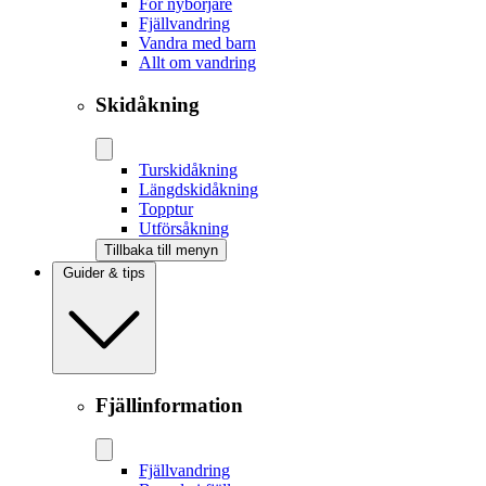
För nybörjare
Fjällvandring
Vandra med barn
Allt om vandring
Skidåkning
Tur­skidåkning
Längd­skidåkning
Topptur
Utförsåkning
Tillbaka till menyn
Guider & tips
Fjällinformation
Fjällvandring