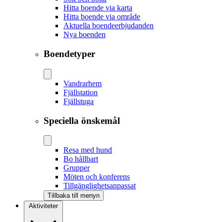
Hitta boende via karta
Hitta boende via område
Aktuella boendeerbjudanden
Nya boenden
Boendetyper
Vandrarhem
Fjällstation
Fjällstuga
Speciella önskemål
Resa med hund
Bo hållbart
Grupper
Möten och konferens
Tillgänglighetsanpassat
Tillbaka till menyn
Aktiviteter