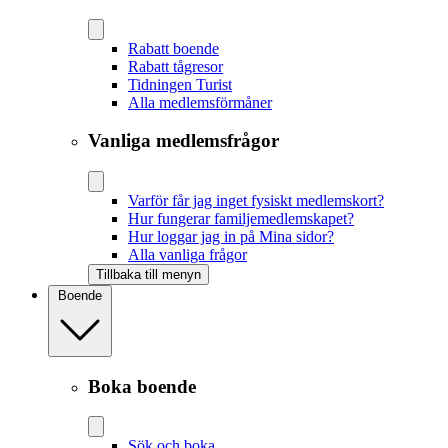
Rabatt boende
Rabatt tågresor
Tidningen Turist
Alla medlemsförmåner
Vanliga medlemsfrågor
Varför får jag inget fysiskt medlemskort?
Hur fungerar familjemedlemskapet?
Hur loggar jag in på Mina sidor?
Alla vanliga frågor
Tillbaka till menyn
Boende
Boka boende
Sök och boka