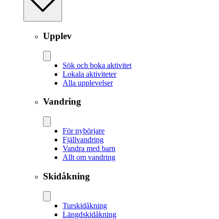
Upplev
Sök och boka aktivitet
Lokala aktiviteter
Alla upplevelser
Vandring
För nybörjare
Fjällvandring
Vandra med barn
Allt om vandring
Skidåkning
Tur­skidåkning
Längd­skidåkning