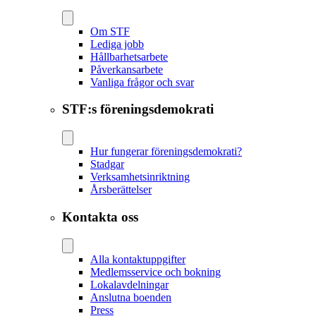
Om STF
Lediga jobb
Hållbarhetsarbete
Påverkansarbete
Vanliga frågor och svar
STF:s föreningsdemokrati
Hur fungerar föreningsdemokrati?
Stadgar
Verksamhetsinriktning
Årsberättelser
Kontakta oss
Alla kontaktuppgifter
Medlemsservice och bokning
Lokalavdelningar
Anslutna boenden
Press