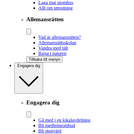
Laga mat utomhus
Allt om utrustning
Allemansrätten
Vad är allemansrätten?
Allemansrättsskolan
Vandra med tält
Bajsa i naturen
Tillbaka till menyn
Engagera dig
Engagera dig
Gå med i en lokalavdelning
Bli medlemsombud
Bli stugvärd