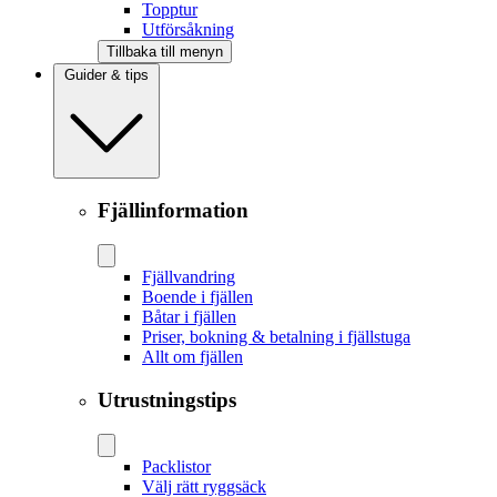
Topptur
Utförsåkning
Tillbaka till menyn
Guider & tips
Fjällinformation
Fjällvandring
Boende i fjällen
Båtar i fjällen
Priser, bokning & betalning i fjällstuga
Allt om fjällen
Utrustningstips
Packlistor
Välj rätt ryggsäck