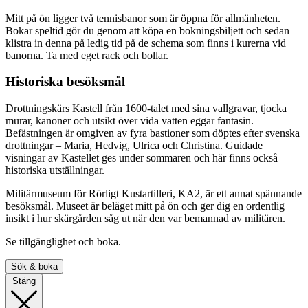
Mitt på ön ligger två tennisbanor som är öppna för allmänheten.
Bokar speltid gör du genom att köpa en bokningsbiljett och sedan
klistra in denna på ledig tid på de schema som finns i kurerna vid
banorna. Ta med eget rack och bollar.
Historiska besöksmål
Drottningskärs Kastell från 1600-talet med sina vallgravar, tjocka
murar, kanoner och utsikt över vida vatten eggar fantasin.
Befästningen är omgiven av fyra bastioner som döptes efter svenska
drottningar – Maria, Hedvig, Ulrica och Christina. Guidade
visningar av Kastellet ges under sommaren och här finns också
historiska utställningar.
Militärmuseum för Rörligt Kustartilleri, KA2, är ett annat spännande
besöksmål. Museet är beläget mitt på ön och ger dig en ordentlig
insikt i hur skärgården såg ut när den var bemannad av militären.
Se tillgänglighet och boka.
Sök & boka
Stäng