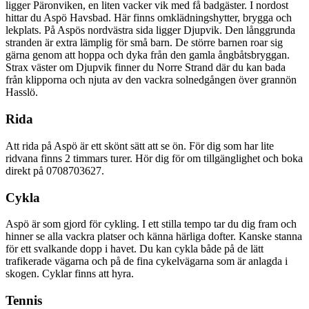
ligger Päronviken, en liten vacker vik med få badgäster. I nordost
hittar du Aspö Havsbad. Här finns omklädningshytter, brygga och
lekplats. På Aspös nordvästra sida ligger Djupvik. Den långgrunda
stranden är extra lämplig för små barn. De större barnen roar sig
gärna genom att hoppa och dyka från den gamla ångbåtsbryggan.
Strax väster om Djupvik finner du Norre Strand där du kan bada
från klipporna och njuta av den vackra solnedgången över grannön
Hasslö.
Rida
Att rida på Aspö är ett skönt sätt att se ön. För dig som har lite
ridvana finns 2 timmars turer. Hör dig för om tillgänglighet och boka
direkt på 0708703627.
Cykla
Aspö är som gjord för cykling. I ett stilla tempo tar du dig fram och
hinner se alla vackra platser och känna härliga dofter. Kanske stanna
för ett svalkande dopp i havet. Du kan cykla både på de lätt
trafikerade vägarna och på de fina cykelvägarna som är anlagda i
skogen. Cyklar finns att hyra.
Tennis