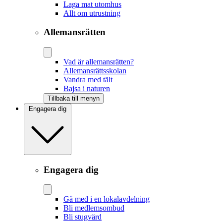
Laga mat utomhus
Allt om utrustning
Allemansrätten
Vad är allemansrätten?
Allemansrättsskolan
Vandra med tält
Bajsa i naturen
Tillbaka till menyn
Engagera dig
Engagera dig
Gå med i en lokalavdelning
Bli medlemsombud
Bli stugvärd