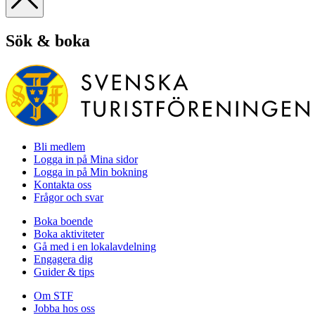
Sök & boka
Bli medlem
Logga in på Mina sidor
Logga in på Min bokning
Kontakta oss
Frågor och svar
Boka boende
Boka aktiviteter
Gå med i en lokalavdelning
Engagera dig
Guider & tips
Om STF
Jobba hos oss