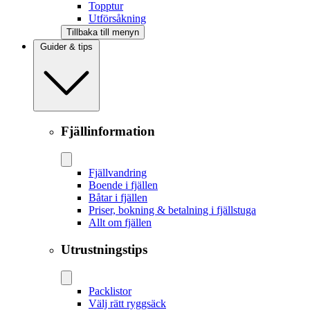
Topptur
Utförsåkning
Tillbaka till menyn
Guider & tips
Fjällinformation
Fjällvandring
Boende i fjällen
Båtar i fjällen
Priser, bokning & betalning i fjällstuga
Allt om fjällen
Utrustningstips
Packlistor
Välj rätt ryggsäck