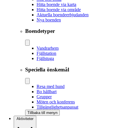
Hitta boende via karta
Hitta boende via område
Aktuella boendeerbjudanden
Nya boenden
Boendetyper
Vandrarhem
Fjällstation
Fjällstuga
Speciella önskemål
Resa med hund
Bo hållbart
Grupper
Möten och konferens
Tillgänglighetsanpassat
Tillbaka till menyn
Aktiviteter