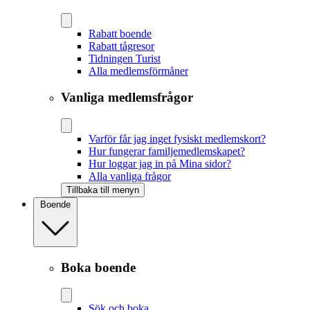
Rabatt boende
Rabatt tågresor
Tidningen Turist
Alla medlemsförmåner
Vanliga medlemsfrågor
Varför får jag inget fysiskt medlemskort?
Hur fungerar familjemedlemskapet?
Hur loggar jag in på Mina sidor?
Alla vanliga frågor
Tillbaka till menyn
Boende
Boka boende
Sök och boka