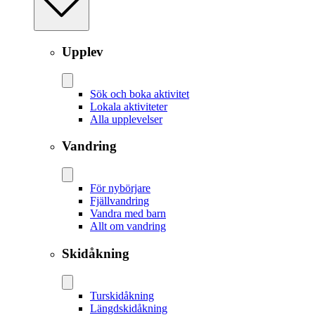
Upplev
Sök och boka aktivitet
Lokala aktiviteter
Alla upplevelser
Vandring
För nybörjare
Fjällvandring
Vandra med barn
Allt om vandring
Skidåkning
Tur­skidåkning
Längd­skidåkning