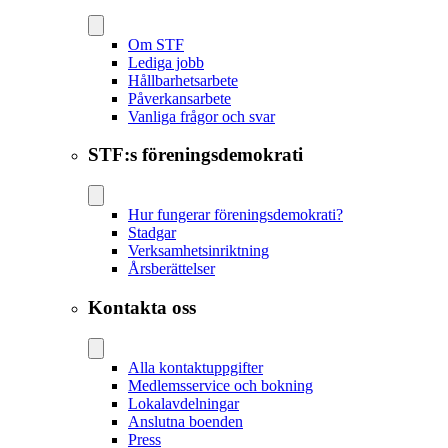
Om STF
Lediga jobb
Hållbarhetsarbete
Påverkansarbete
Vanliga frågor och svar
STF:s föreningsdemokrati
Hur fungerar föreningsdemokrati?
Stadgar
Verksamhetsinriktning
Årsberättelser
Kontakta oss
Alla kontaktuppgifter
Medlemsservice och bokning
Lokalavdelningar
Anslutna boenden
Press