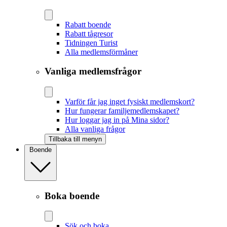
Rabatt boende
Rabatt tågresor
Tidningen Turist
Alla medlemsförmåner
Vanliga medlemsfrågor
Varför får jag inget fysiskt medlemskort?
Hur fungerar familjemedlemskapet?
Hur loggar jag in på Mina sidor?
Alla vanliga frågor
Tillbaka till menyn
Boende
Boka boende
Sök och boka