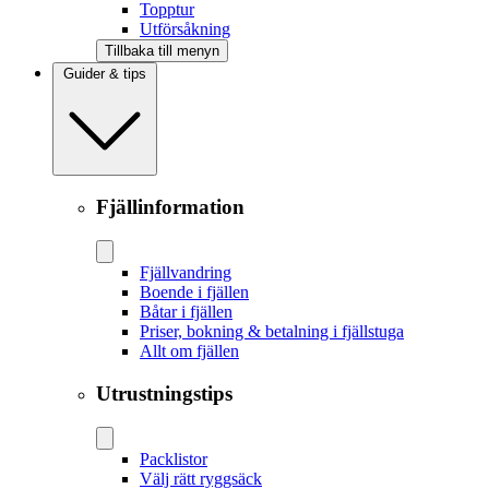
Topptur
Utförsåkning
Tillbaka till menyn
Guider & tips
Fjällinformation
Fjällvandring
Boende i fjällen
Båtar i fjällen
Priser, bokning & betalning i fjällstuga
Allt om fjällen
Utrustningstips
Packlistor
Välj rätt ryggsäck