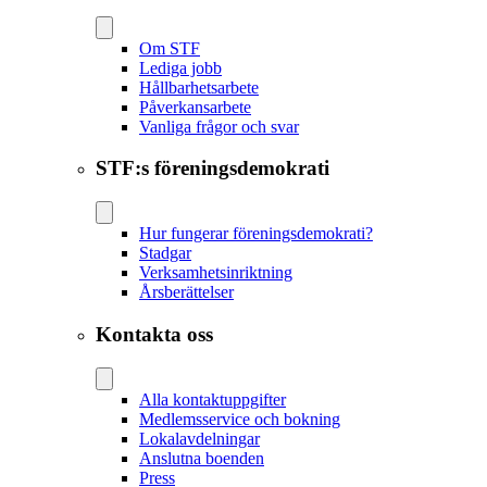
Om STF
Lediga jobb
Hållbarhetsarbete
Påverkansarbete
Vanliga frågor och svar
STF:s föreningsdemokrati
Hur fungerar föreningsdemokrati?
Stadgar
Verksamhetsinriktning
Årsberättelser
Kontakta oss
Alla kontaktuppgifter
Medlemsservice och bokning
Lokalavdelningar
Anslutna boenden
Press