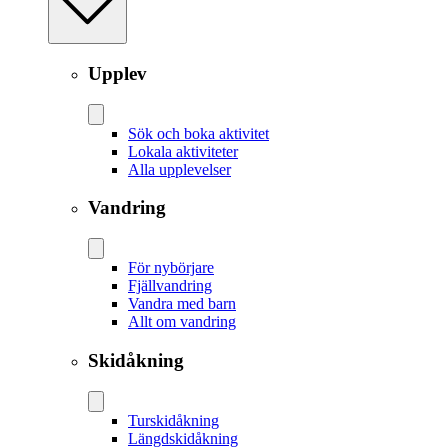
Upplev
Sök och boka aktivitet
Lokala aktiviteter
Alla upplevelser
Vandring
För nybörjare
Fjällvandring
Vandra med barn
Allt om vandring
Skidåkning
Tur­skidåkning
Längd­skidåkning