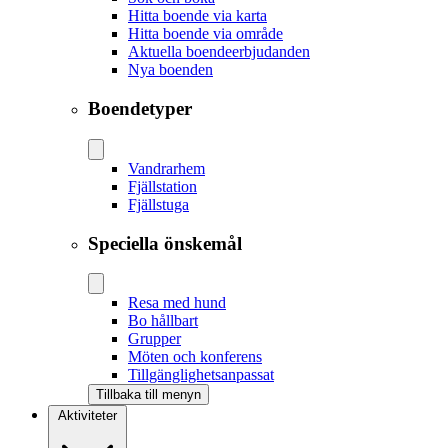
Hitta boende via karta
Hitta boende via område
Aktuella boendeerbjudanden
Nya boenden
Boendetyper
Vandrarhem
Fjällstation
Fjällstuga
Speciella önskemål
Resa med hund
Bo hållbart
Grupper
Möten och konferens
Tillgänglighetsanpassat
Tillbaka till menyn
Aktiviteter