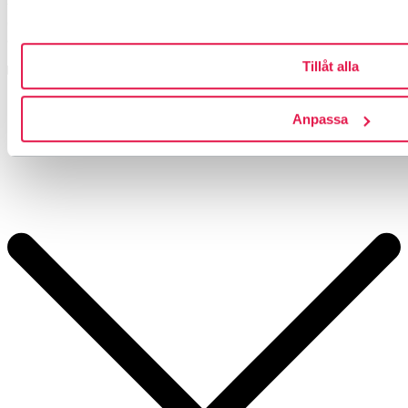
vandrare och livsnjutare. En plats för utveckling, kultur, rekreation
och inspiration. Vi finns vid Hallandsåsens norra sluttning, omgivna
av skog och stillhet.
Tillåt alla
Läs mer om boendet
Anpassa