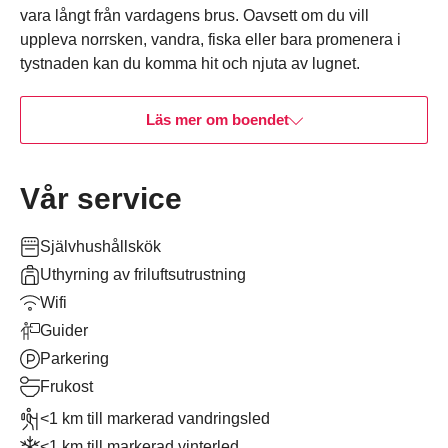
vara långt från vardagens brus. Oavsett om du vill
uppleva norrsken, vandra, fiska eller bara promenera i
tystnaden kan du komma hit och njuta av lugnet.
Läs mer om boendet
Vår service
Självhushållskök
Uthyrning av friluftsutrustning
Wifi
Guider
Parkering
Frukost
<1 km till markerad vandringsled
<1 km till markerad vinterled