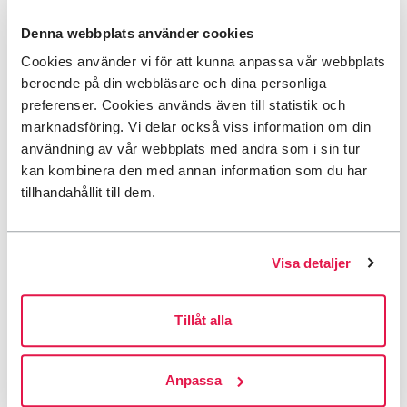
< 10
Denna webbplats använder cookies
Cookies använder vi för att kunna anpassa vår webbplats
Följ oss på STF Áilu Arctic Hotel
beroende på din webbläsare och dina personliga
preferenser. Cookies används även till statistik och
Facebook
Instagram
marknadsföring. Vi delar också viss information om din
användning av vår webbplats med andra som i sin tur
kan kombinera den med annan information som du har
Vårt hållbarhetsarbete
tillhandahållit till dem.
Hållbarhetslöftet
Boendet har avgett
STF:s Hållbarhetslöfte
om att
Visa detaljer
arbeta hållbart i den dagliga driften samt tipsa om
hur du som gäst kan bidra i arbetet.
Tillåt alla
Anpassa