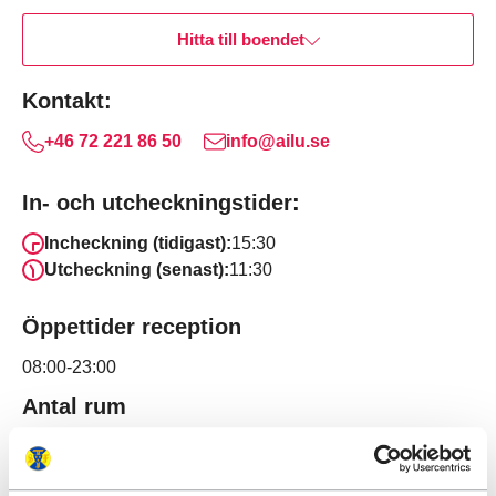
Hitta till boendet
Kontakt:
+46 72 221 86 50
info@ailu.se
In- och utcheckningstider:
Incheckning (tidigast):
15:30
Utcheckning (senast):
11:30
Öppettider reception
08:00-23:00
Antal rum
6
Antal bäddar