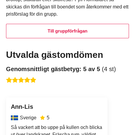
skickas din förfrågan till boendet som återkommer med ett
prisförslag för din grupp.
Till gruppförfrågan
Utvalda gästomdömen
Genomsnittligt gästbetyg: 5 av 5
(4 st)
Ann-Lis
Land:
Sverige
5
Så vackert att bo uppe på kullen och blicka
ut över landskapet. Fräscha rum, väldigt