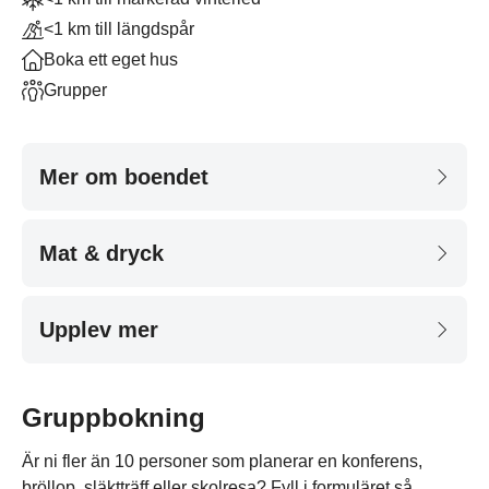
<1 km till längdspår
Boka ett eget hus
Grupper
Mer om boendet
Mat & dryck
Upplev mer
Gruppbokning
Är ni fler än 10 personer som planerar en konferens,
bröllop, släktträff eller skolresa? Fyll i formuläret så