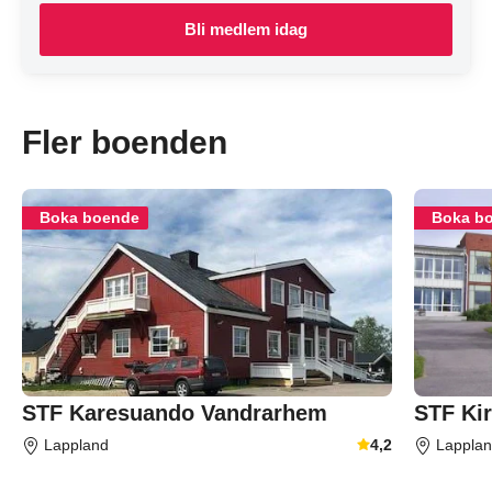
Bli medlem idag
Fler boenden
Boka boende
Boka b
STF Karesuando Vandrarhem
STF Ki
Lappland
4,2
Lappla
Genomsnittligt gäst