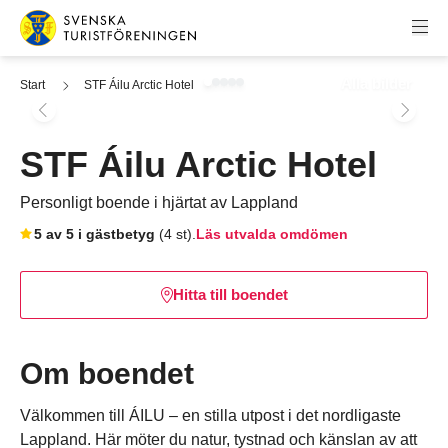
Hoppa till innehåll
Svenska Turistföreningen
Alla bilder
Start
STF Áilu Arctic Hotel
STF Áilu Arctic Hotel
Personligt boende i hjärtat av Lappland
Hoppa till bokningsverktyget
5 av 5 i gästbetyg
(4 st).
Läs utvalda omdömen
Hitta till boendet
Om boendet
Välkommen till ÁILU – en stilla utpost i det nordligaste
Lappland. Här möter du natur, tystnad och känslan av att