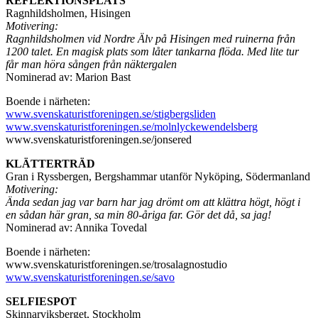
REFLEKTIONSPLATS
Ragnhildsholmen, Hisingen
Motivering:
Ragnhildsholmen vid Nordre Älv på Hisingen med ruinerna från
1200 talet. En magisk plats som låter tankarna flöda. Med lite tur
får man höra sången från näktergalen
Nominerad av: Marion Bast
Boende i närheten:
www.svenskaturistforeningen.se/stigbergsliden
www.svenskaturistforeningen.se/molnlyckewendelsberg
www.svenskaturistforeningen.se/jonsered
KLÄTTERTRÄD
Gran i Ryssbergen, Bergshammar utanför Nyköping, Södermanland
Motivering:
Ända sedan jag var barn har jag drömt om att klättra högt, högt i
en sådan här gran, sa min 80-åriga far. Gör det då, sa jag!
Nominerad av: Annika Tovedal
Boende i närheten:
www.svenskaturistforeningen.se/trosalagnostudio
www.svenskaturistforeningen.se/savo
SELFIESPOT
Skinnarviksberget, Stockholm