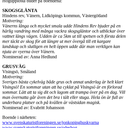
Högupplösta bilder på boendena:
SKOGSGLÄNTA
Hindens rev, Vänern, Lidköpings kommun, Västergötland
Motivering:
Vänerns långa och mycket smala udde Hindens Rev bjuder på en
härlig vandring med många vackra skogsgläntor och utblickar över
vattnet längs vägen. Udden är ca 5km ut till spetsen och första delen
mer täckt av skog för att längre ut mer övergå till ett kargare
landskap och slutligen en helt öppen udde där man verkligen kan
njuta av vyerna över Vänern.
Nominerad av: Anna Hedlund
GRUSVÄG
Visingsö, Småland
Motivering:
Sveriges bästa cykelväg både grus och annat underlag är helt klart
Visingsö! En sommar utan att ha cyklat på Visingsö är en förlorad
sommar. Lätt att ta sig dit och lagom att trampa över på en dag. Vill
man övernatta går även det bra i tält eller stuga. Hela ön är full av
underbara platser och på kvällen är västsidan magisk.
Nominerad av: Evabritt Johansson
Boende i närheten:
www.svenskaturistforeningen.se/jonkopinghuskvarna
www.svenskaturistforeningen.se/odeshog