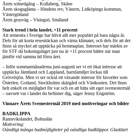
Årets solnedgång – Kullaberg, Skåne
Årets skogsglänta – Hindens rev, Vänern, Lidköpings kommun,
Västergötland
Årets grusväg – Visingsö, Småland
Stark trend i hela landet, +11 procent
Att semestra i Sverige har blivit allt mer populärt på bara några år.
Dels för att korta resesträckan och värna klimatet, och dels för att det
finns så mycket att upptäcka på hemmaplan. Intresset har märkts av
för STF då bokningsläget just nu är +11 procent bättre när man
jämför vid samma tid förra året.
– Inför sommarmånaderna juni-augusti ser vi ett ökat intresse att
upptäcka Jämtland och Lappland, barnfamiljer lockas till
Grövelsjön. Men vi ser också ett växande intresse för favoriter som
Österlen, Gotland, Stockholms skärgård och Västkusten. Det finns
helt enkelt en möjlighet för var och en att hitta sitt eget svemestermål
– oavsett var i landet du befinner dig, säger Jenny Engström.
Vinnare Årets Svemestermål 2019 med motiveringar och bilder
BADKLIPPA
Ramsvikslandet, Bohuslän
Motivering:
Oändligt många badmöjligheter på oändliga badklippor. Glasklart