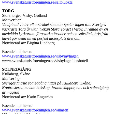
www.svenskaturistforeningen.se/saltoluokta
TORG
Stora torget, Visby. Gotland
Motivering:
Vindpinad vinter eller stekhet sommar spelar ingen roll. Sveriges
vackraste Torg är utan tvekan Stora Torget i Visby. Inramad av en
medeltida kyrkoruin, färgstarka fasader och en saltstänkt bris från
havet gör detta till en perfekt mötesplats året om.
Nominerad av: Birgitta Lindberg
Boende i närheten:
www.svenskaturistforeningen.se/visbyravhagen
www.svenskaturistforeningen.se/visbylagenhetshotell
SOLNEDGÅNG
Kullaberg, Skåne
Motivering:
Sveriges finaste solnedgång hittas på Kullaberg, Skåne.
Kontrasterna mellan bokskog, branta klippor, hav och solnedgång
är magisk!
Nominerad av: Karin Engström
Boende i närheten:
www.svenskaturistforeningen.se/vallasen