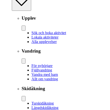
Upplev
Sök och boka aktivitet
Lokala aktiviteter
Alla upplevelser
Vandring
För nybörjare
Fjällvandring
Vandra med barn
Allt om vandring
Skidåkning
Tur­skidåkning
Längd­skidåkning