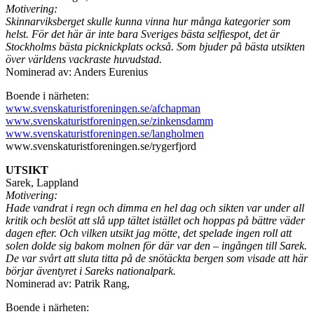
Motivering:
Skinnarviksberget skulle kunna vinna hur många kategorier som
helst. För det här är inte bara Sveriges bästa selfiespot, det är
Stockholms bästa picknickplats också. Som bjuder på bästa utsikten
över världens vackraste huvudstad.
Nominerad av: Anders Eurenius
Boende i närheten:
www.svenskaturistforeningen.se/afchapman
www.svenskaturistforeningen.se/zinkensdamm
www.svenskaturistforeningen.se/langholmen
www.svenskaturistforeningen.se/rygerfjord
UTSIKT
Sarek, Lappland
Motivering:
Hade vandrat i regn och dimma en hel dag och sikten var under all
kritik och beslöt att slå upp tältet istället och hoppas på bättre väder
dagen efter. Och vilken utsikt jag mötte, det spelade ingen roll att
solen dolde sig bakom molnen för där var den – ingången till Sarek.
De var svårt att sluta titta på de snötäckta bergen som visade att här
börjar äventyret i Sareks nationalpark.
Nominerad av: Patrik Rang,
Boende i närheten: