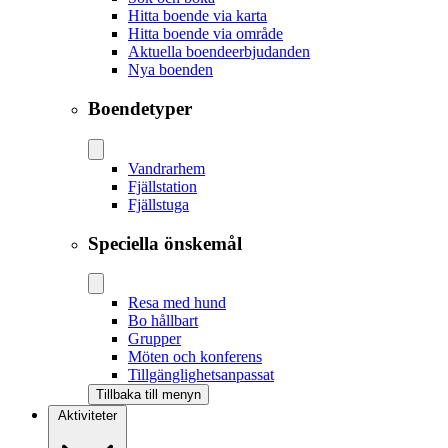
Hitta boende via karta
Hitta boende via område
Aktuella boendeerbjudanden
Nya boenden
Boendetyper
Vandrarhem
Fjällstation
Fjällstuga
Speciella önskemål
Resa med hund
Bo hållbart
Grupper
Möten och konferens
Tillgänglighetsanpassat
Tillbaka till menyn
Aktiviteter