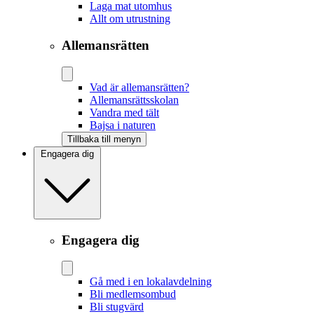
Laga mat utomhus
Allt om utrustning
Allemansrätten
Vad är allemansrätten?
Allemansrättsskolan
Vandra med tält
Bajsa i naturen
Tillbaka till menyn
Engagera dig
Engagera dig
Gå med i en lokalavdelning
Bli medlemsombud
Bli stugvärd