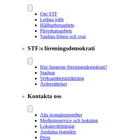
Om STF
Lediga jobb
Hållbarhetsarbete
Påverkansarbete
Vanliga frågor och svar
STF:s föreningsdemokrati
Hur fungerar föreningsdemokrati?
Stadgar
Verksamhetsinriktning
Årsberättelser
Kontakta oss
Alla kontaktuppgifter
Medlemsservice och bokning
Lokalavdelningar
Anslutna boenden
Press