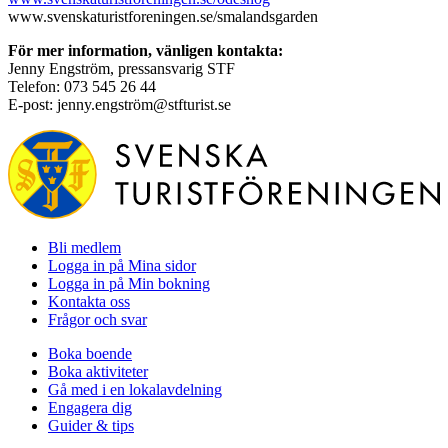
www.svenskaturistforeningen.se/smalandsgarden
För mer information, vänligen kontakta:
Jenny Engström, pressansvarig STF
Telefon: 073 545 26 44
E-post: jenny.engström@stfturist.se
Bli medlem
Logga in på Mina sidor
Logga in på Min bokning
Kontakta oss
Frågor och svar
Boka boende
Boka aktiviteter
Gå med i en lokalavdelning
Engagera dig
Guider & tips