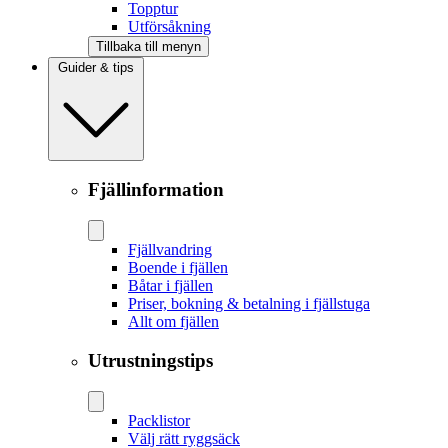
Topptur
Utförsåkning
Tillbaka till menyn
Guider & tips
Fjällinformation
Fjällvandring
Boende i fjällen
Båtar i fjällen
Priser, bokning & betalning i fjällstuga
Allt om fjällen
Utrustningstips
Packlistor
Välj rätt ryggsäck