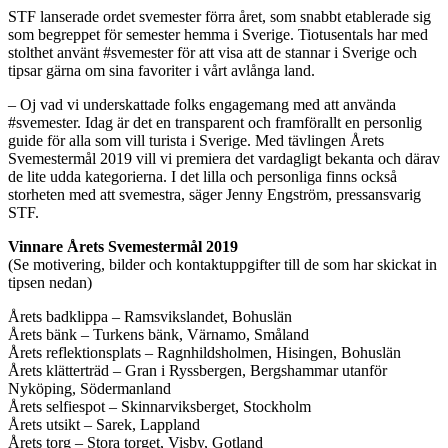
STF lanserade ordet svemester förra året, som snabbt etablerade sig
som begreppet för semester hemma i Sverige. Tiotusentals har med
stolthet använt #svemester för att visa att de stannar i Sverige och
tipsar gärna om sina favoriter i vårt avlånga land.
– Oj vad vi underskattade folks engagemang med att använda
#svemester. Idag är det en transparent och framförallt en personlig
guide för alla som vill turista i Sverige. Med tävlingen Årets
Svemestermål 2019 vill vi premiera det vardagligt bekanta och därav
de lite udda kategorierna. I det lilla och personliga finns också
storheten med att svemestra, säger Jenny Engström, pressansvarig
STF.
Vinnare Årets Svemestermål 2019
(Se motivering, bilder och kontaktuppgifter till de som har skickat in
tipsen nedan)
Årets badklippa – Ramsvikslandet, Bohuslän
Årets bänk – Turkens bänk, Värnamo, Småland
Årets reflektionsplats – Ragnhildsholmen, Hisingen, Bohuslän
Årets klätterträd – Gran i Ryssbergen, Bergshammar utanför
Nyköping, Södermanland
Årets selfiespot – Skinnarviksberget, Stockholm
Årets utsikt – Sarek, Lappland
Årets torg – Stora torget, Visby, Gotland