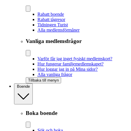
Rabatt boende
Rabatt tågresor
Tidningen Turist
Alla medlemsförmåner
Vanliga medlemsfrågor
Varför får jag inget fysiskt medlemskort?
Hur fungerar familjemedlemskapet?
Hur loggar jag in på Mina sidor?
Alla vanliga frågor
Tillbaka till menyn
Boende
Boka boende
Sök och boka