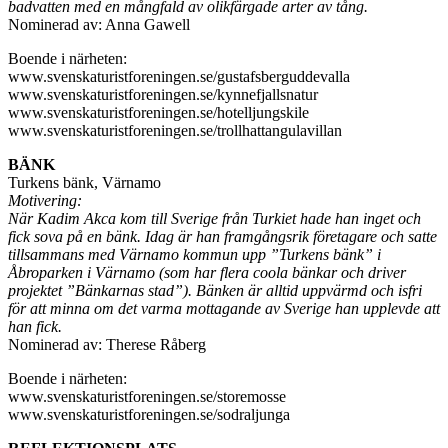
badvatten med en mångfald av olikfärgade arter av tång.
Nominerad av: Anna Gawell
Boende i närheten:
www.svenskaturistforeningen.se/gustafsberguddevalla
www.svenskaturistforeningen.se/kynnefjallsnatur
www.svenskaturistforeningen.se/hotelljungskile
www.svenskaturistforeningen.se/trollhattangulavillan
BÄNK
Turkens bänk, Värnamo
Motivering:
När Kadim Akca kom till Sverige från Turkiet hade han inget och
fick sova på en bänk. Idag är han framgångsrik företagare och satte
tillsammans med Värnamo kommun upp ”Turkens bänk” i
Åbroparken i Värnamo (som har flera coola bänkar och driver
projektet ”Bänkarnas stad”). Bänken är alltid uppvärmd och isfri
för att minna om det varma mottagande av Sverige han upplevde att
han fick.
Nominerad av: Therese Råberg
Boende i närheten:
www.svenskaturistforeningen.se/storemosse
www.svenskaturistforeningen.se/sodraljunga