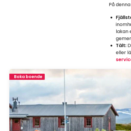
På denna v
Fjällst
inomhu
lakan 
gemen
Tält:
De
eller 
servic
Boka boende