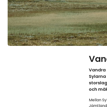
Van
Vandra m
Sylarna
storslag
och mäk
Mellan Sy
Jämtlands