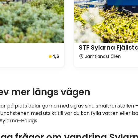
STF Sylarna Fjällst
Jämtlandsfjällen
4,6
Genomsnittligt gästbetyg 4,6 av 5
ev mer längs vägen
ar på plats delar gärna med sig av sina smultronställen 
lunchstenen med utsikt till var du kan fylla vatten eller b
Sylarna–Helags.
iga frågor om vandring Sylar