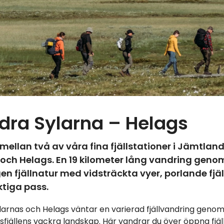
dra Sylarna – Helags
ellan två av våra fina fjällstationer i Jämtland
 och Helags. En 19 kilometer lång vandring geno
en fjällnatur med vidsträckta vyer, porlande fjä
tiga pass.
larnas och Helags väntar en varierad fjällvandring geno
fjällens vackra landskap. Här vandrar du över öppna fjäl