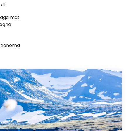
lt.
 laga mat
 egna
tationerna