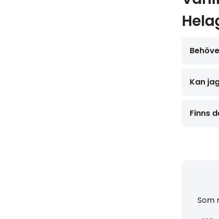
Hela
Behöver
Kan jag
Finns d
Som m