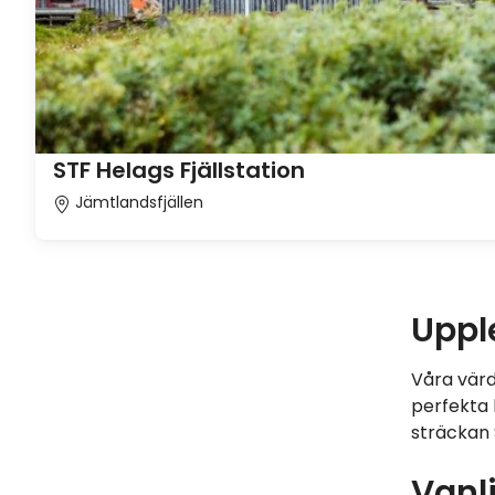
STF Helags Fjällstation
Jämtlandsfjällen
Uppl
Våra värd
perfekta 
sträckan 
Vanl