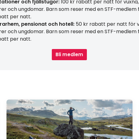
stationer och
fjällstugor:
100 kr rabatt per natt för vuxna,
rer och ungdomar. Barn som reser med en STF-medlem f
batt per natt.
arhem, pensionat och hotell:
50 kr rabatt per natt för 
rer och ungdomar. Barn som reser med en STF-medlem f
batt per natt.
Bli medlem