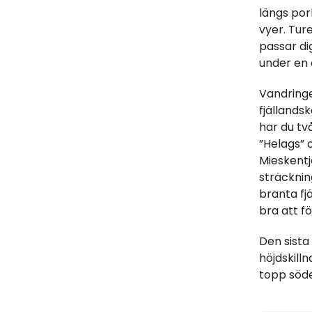
längs por
vyer. Tur
passar di
under en 
Vandringe
fjällandsk
har du tv
”Helags”
Mieskentj
sträcknin
branta fj
bra att fö
Den sista
höjdskilln
topp söde