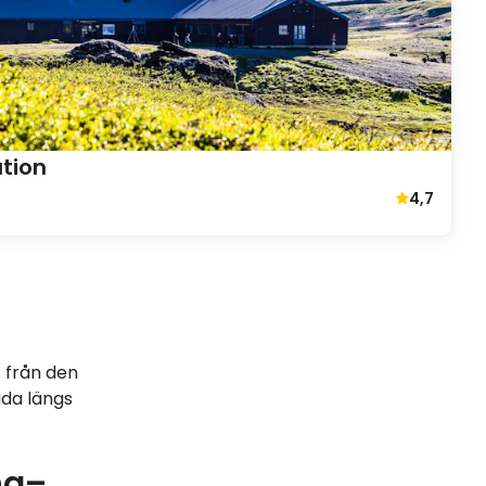
ation
4,7
Genomsnittl
– från den
ada längs
na–