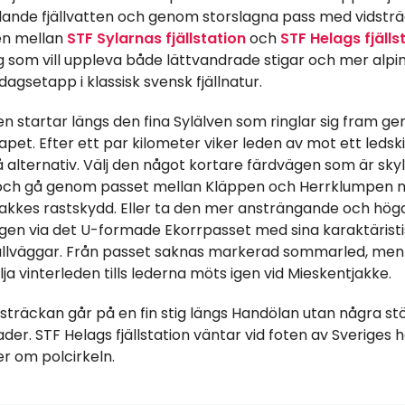
lande fjällvatten och genom storslagna pass med vidstr
en mellan
STF Sylarnas fjällstation
och
STF Helags fjälls
g som vill uppleva både lättvandrade stigar och mer alpin
dagsetapp i klassisk svensk fjällnatur.
n startar längs den fina Sylälven som ringlar sig fram g
apet. Efter ett par kilometer viker leden av mot ett ledskil
å alternativ. Välj den något kortare färdvägen som är sky
 och gå genom passet mellan Kläppen och Herrklumpen 
akkes rastskydd. Eller ta den mer ansträngande och hög
gen via det U-formade Ekorrpasset med sina karaktärist
ällväggar. Från passet saknas markerad sommarled, men
lja vinterleden tills lederna möts igen vid Mieskentjakke.
 sträckan går på en fin stig längs Handölan utan några st
ader. STF Helags fjällstation väntar vid foten av Sveriges 
r om polcirkeln.