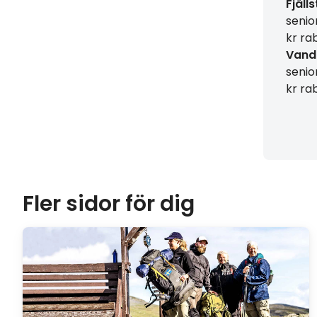
Fjäll
senio
kr ra
Vandr
senio
kr ra
Fler sidor för dig