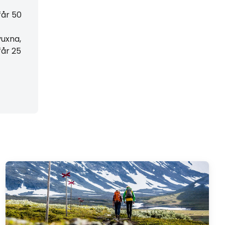
år 50
vuxna,
år 25