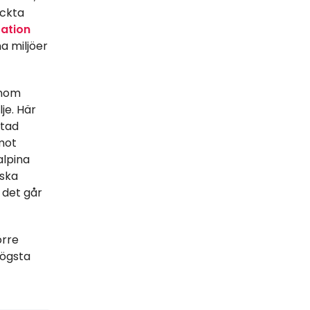
äckta
tation
a miljöer
enom
je. Här
ltad
mot
alpina
iska
 det går
örre
högsta