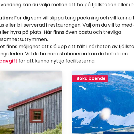
andring kan du välja mellan att bo på fjällstation eller i tä
ation:
För dig som vill slippa tung packning och vill kunna
s eller bli serverad i restaurangen. Välj om du vill ta med
eller hyra på plats. Här finns även bastu och trevliga
samhetsutrymmen.
t finns möjlighet att slå upp sitt tält i närheten av fjälls
längs leden. Vill du bo nära stationerna kan du betala en
eavgift
för att kunna nyttja faciliteterna.
Boka boende