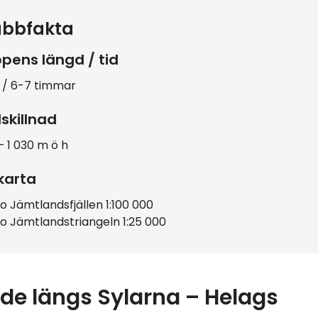
abbfakta
pens längd / tid
 / 6-7 timmar
skillnad
– 1 030 m ö h
lkarta
o Jämtlandsfjällen 1:100 000
o Jämtlandstriangeln 1:25 000
de längs Sylarna – Helags