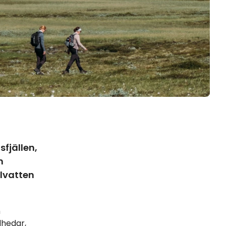
sfjällen,
m
llvatten
m
lhedar,