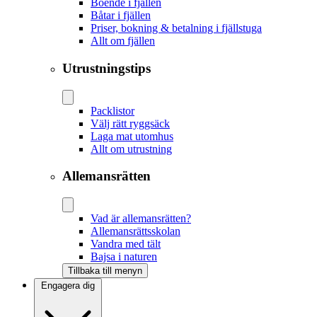
Boende i fjällen
Båtar i fjällen
Priser, bokning & betalning i fjällstuga
Allt om fjällen
Utrustningstips
Packlistor
Välj rätt ryggsäck
Laga mat utomhus
Allt om utrustning
Allemansrätten
Vad är allemansrätten?
Allemansrättsskolan
Vandra med tält
Bajsa i naturen
Tillbaka till menyn
Engagera dig