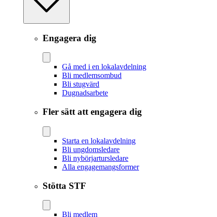
Engagera dig
Gå med i en lokalavdelning
Bli medlemsombud
Bli stugvärd
Dugnadsarbete
Fler sätt att engagera dig
Starta en lokalavdelning
Bli ungdomsledare
Bli nybörjartursledare
Alla engagemangsformer
Stötta STF
Bli medlem