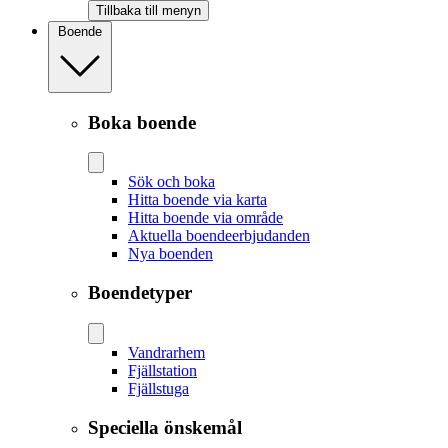
Tillbaka till menyn
Boende
Boka boende
Sök och boka
Hitta boende via karta
Hitta boende via område
Aktuella boendeerbjudanden
Nya boenden
Boendetyper
Vandrarhem
Fjällstation
Fjällstuga
Speciella önskemål