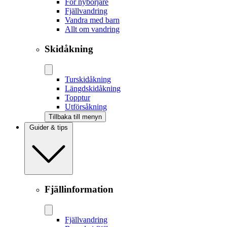
För nybörjare
Fjällvandring
Vandra med barn
Allt om vandring
Skidåkning
Tur­skidåkning
Längd­skidåkning
Topptur
Utförsåkning
Tillbaka till menyn
Guider & tips
Fjällinformation
Fjällvandring