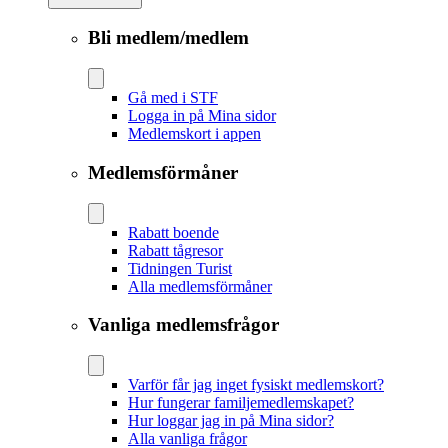
Bli medlem/medlem
Gå med i STF
Logga in på Mina sidor
Medlemskort i appen
Medlemsförmåner
Rabatt boende
Rabatt tågresor
Tidningen Turist
Alla medlemsförmåner
Vanliga medlemsfrågor
Varför får jag inget fysiskt medlemskort?
Hur fungerar familjemedlemskapet?
Hur loggar jag in på Mina sidor?
Alla vanliga frågor