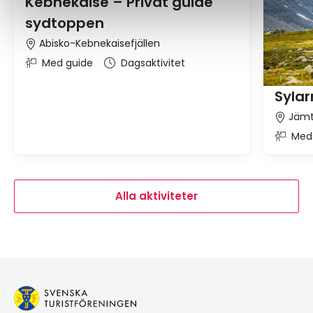
Kebnekaise – Privat guide
sydtoppen
Abisko-Kebnekaisefjällen
Med guide
Dagsaktivitet
Syla
Jämt
Med
Alla aktiviteter