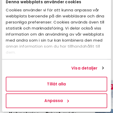
Denna webbplats använder cookies
Cookies använder vi för att kunna anpassa vår
Kontakt
webbplats beroende på din webbläsare och dina
personliga preferenser. Cookies används även till
statistik och marknadsföring. Vi delar också viss
information om din användning av vår webbplats
Karta
med andra som i sin tur kan kombinera den med
annan information som du har tillhandahållit till
Leaflet
|
©
OpenStreetMap
Navigera förbi karta.
dem.
Karta överhoppad, hoppa tillbaka.
+
Fler aktiviteter
−
Visa detaljer
Tillåt alla
11 540 kr
87
Från
Från
Anpassa