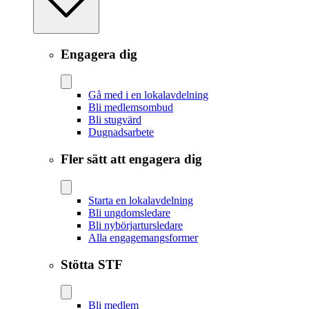
Engagera dig
Gå med i en lokalavdelning
Bli medlemsombud
Bli stugvärd
Dugnadsarbete
Fler sätt att engagera dig
Starta en lokalavdelning
Bli ungdomsledare
Bli nybörjartursledare
Alla engagemangsformer
Stötta STF
Bli medlem