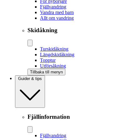
För nybörjare
Fjällvandring
Vandra med barn
Allt om vandring
Skidåkning
Tur­skidåkning
Längd­skidåkning
Topptur
Utförsåkning
Tillbaka till menyn
Guider & tips
Fjällinformation
Fjällvandring