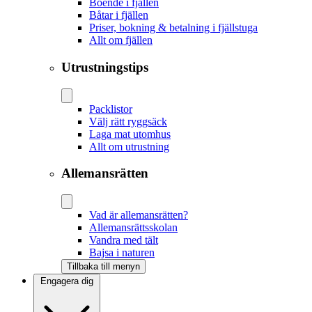
Boende i fjällen
Båtar i fjällen
Priser, bokning & betalning i fjällstuga
Allt om fjällen
Utrustningstips
Packlistor
Välj rätt ryggsäck
Laga mat utomhus
Allt om utrustning
Allemansrätten
Vad är allemansrätten?
Allemansrättsskolan
Vandra med tält
Bajsa i naturen
Tillbaka till menyn
Engagera dig