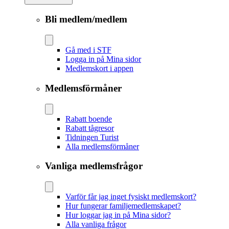
Bli medlem/medlem
Gå med i STF
Logga in på Mina sidor
Medlemskort i appen
Medlemsförmåner
Rabatt boende
Rabatt tågresor
Tidningen Turist
Alla medlemsförmåner
Vanliga medlemsfrågor
Varför får jag inget fysiskt medlemskort?
Hur fungerar familjemedlemskapet?
Hur loggar jag in på Mina sidor?
Alla vanliga frågor