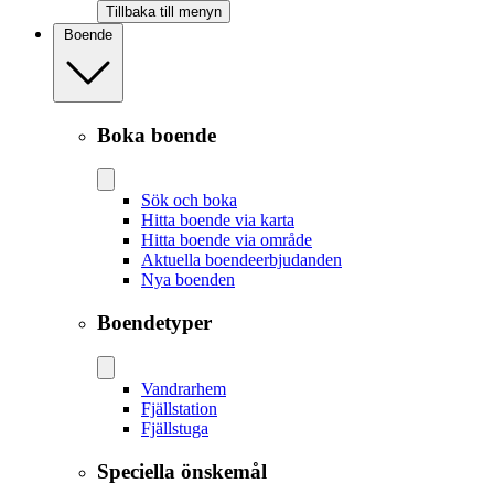
Tillbaka till menyn
Boende
Boka boende
Sök och boka
Hitta boende via karta
Hitta boende via område
Aktuella boendeerbjudanden
Nya boenden
Boendetyper
Vandrarhem
Fjällstation
Fjällstuga
Speciella önskemål