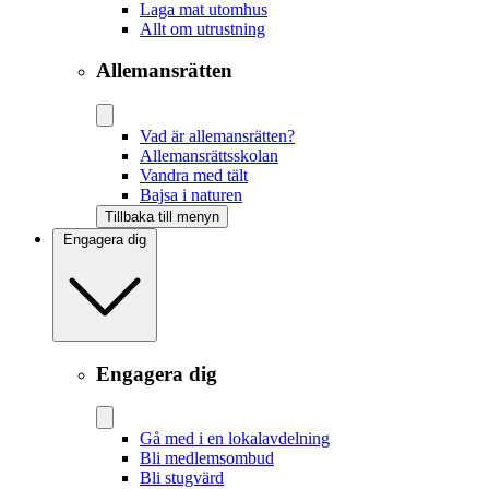
Laga mat utomhus
Allt om utrustning
Allemansrätten
Vad är allemansrätten?
Allemansrättsskolan
Vandra med tält
Bajsa i naturen
Tillbaka till menyn
Engagera dig
Engagera dig
Gå med i en lokalavdelning
Bli medlemsombud
Bli stugvärd