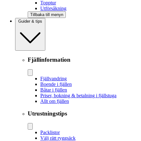
Topptur
Utförsåkning
Tillbaka till menyn
Guider & tips
Fjällinformation
Fjällvandring
Boende i fjällen
Båtar i fjällen
Priser, bokning & betalning i fjällstuga
Allt om fjällen
Utrustningstips
Packlistor
Välj rätt ryggsäck