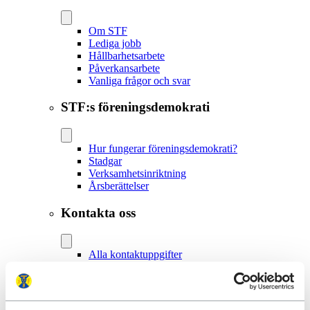
Om STF
Lediga jobb
Hållbarhetsarbete
Påverkansarbete
Vanliga frågor och svar
STF:s föreningsdemokrati
Hur fungerar föreningsdemokrati?
Stadgar
Verksamhetsinriktning
Årsberättelser
Kontakta oss
Alla kontaktuppgifter
Medlemsservice och bokning
Lokalavdelningar
Anslutna boenden
Press