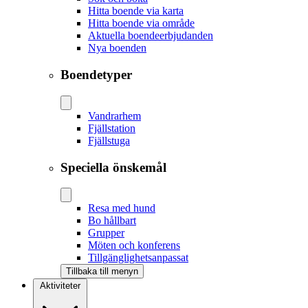
Hitta boende via karta
Hitta boende via område
Aktuella boendeerbjudanden
Nya boenden
Boendetyper
Vandrarhem
Fjällstation
Fjällstuga
Speciella önskemål
Resa med hund
Bo hållbart
Grupper
Möten och konferens
Tillgänglighetsanpassat
Tillbaka till menyn
Aktiviteter