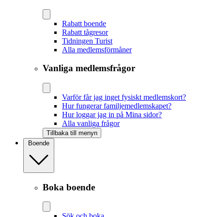
Rabatt boende
Rabatt tågresor
Tidningen Turist
Alla medlemsförmåner
Vanliga medlemsfrågor
Varför får jag inget fysiskt medlemskort?
Hur fungerar familjemedlemskapet?
Hur loggar jag in på Mina sidor?
Alla vanliga frågor
Tillbaka till menyn
Boende
Boka boende
Sök och boka