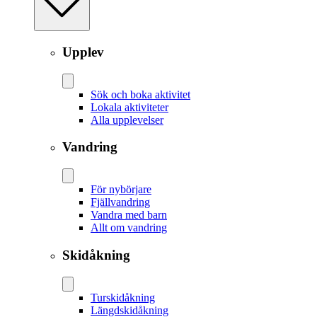
Upplev
Sök och boka aktivitet
Lokala aktiviteter
Alla upplevelser
Vandring
För nybörjare
Fjällvandring
Vandra med barn
Allt om vandring
Skidåkning
Tur­skidåkning
Längd­skidåkning