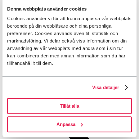
Tillbaka till menyn
Denna webbplats använder cookies
Tillbaka till menyn
Cookies använder vi för att kunna anpassa vår webbplats
beroende på din webbläsare och dina personliga
Sök
preferenser. Cookies används även till statistik och
Tillbaka till menyn
marknadsföring. Vi delar också viss information om din
Valt språk:
Svenska
användning av vår webbplats med andra som i sin tur
kan kombinera den med annan information som du har
This page is not available in English.
Go to the
English start page
.
(limited content)
tillhandahållit till dem.
Tillbaka till menyn
Start
Visa detaljer
Tillåt alla
Anpassa