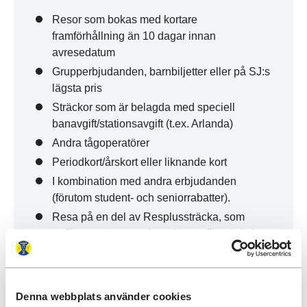
Resor som bokas med kortare
framförhållning än 10 dagar innan
avresedatum
Grupperbjudanden, barnbiljetter eller på SJ:s
lägsta pris
Sträckor som är belagda med speciell
banavgift/stationsavgift (t.ex. Arlanda)
Andra tågoperatörer
Periodkort/årskort eller liknande kort
I kombination med andra erbjudanden
(förutom student- och seniorrabatter).
Resa på en del av Resplussträcka, som
trafikeras av annan (t.ex. länstrafiksträcka)
Moms och bokningsavgift
SJs allmänna resevillkor
Denna webbplats använder cookies