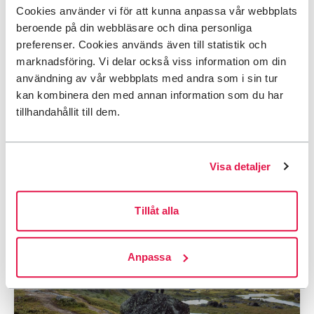
Cookies använder vi för att kunna anpassa vår webbplats
beroende på din webbläsare och dina personliga
Vi hjälper dig gärna!
preferenser. Cookies används även till statistik och
marknadsföring. Vi delar också viss information om din
Du får snabbt svar på din fråga som rör tågbokningen via
användning av vår webbplats med andra som i sin tur
SJs hemsida – frågor & svar
(öppnas i ny flik) eller
kan kombinera den med annan information som du har
genom att ringa deras kundservice på
+46 771 75 75 75
.
tillhandahållit till dem.
Har du frågor som rör medlemserbjudandet är du
välkommen att kontakta STFs Medlemsservice via
medlemsservice@stfturist.se
eller telefon
+46 8 463 22
Visa detaljer
70
.
Bli medlem i STF
Tillåt alla
Anpassa