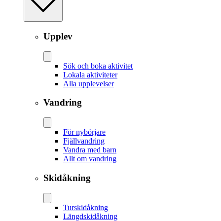
Upplev
Sök och boka aktivitet
Lokala aktiviteter
Alla upplevelser
Vandring
För nybörjare
Fjällvandring
Vandra med barn
Allt om vandring
Skidåkning
Tur­skidåkning
Längd­skidåkning