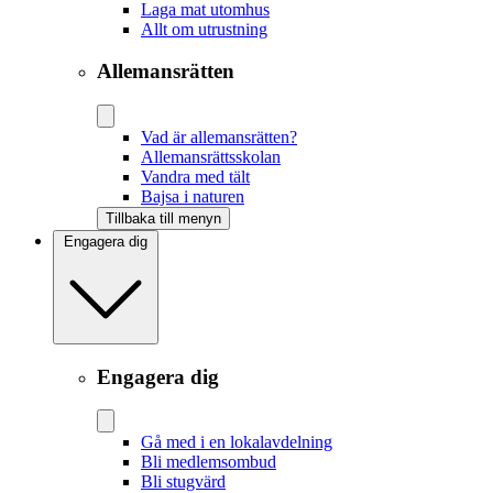
Laga mat utomhus
Allt om utrustning
Allemansrätten
Vad är allemansrätten?
Allemansrättsskolan
Vandra med tält
Bajsa i naturen
Tillbaka till menyn
Engagera dig
Engagera dig
Gå med i en lokalavdelning
Bli medlemsombud
Bli stugvärd