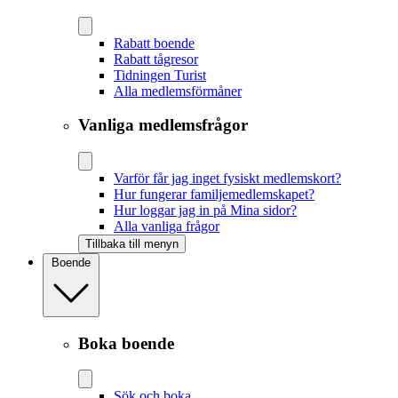
Rabatt boende
Rabatt tågresor
Tidningen Turist
Alla medlemsförmåner
Vanliga medlemsfrågor
Varför får jag inget fysiskt medlemskort?
Hur fungerar familjemedlemskapet?
Hur loggar jag in på Mina sidor?
Alla vanliga frågor
Tillbaka till menyn
Boende
Boka boende
Sök och boka