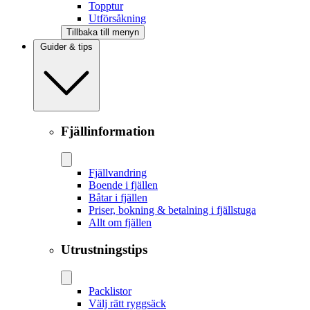
Topptur
Utförsåkning
Tillbaka till menyn
Guider & tips
Fjällinformation
Fjällvandring
Boende i fjällen
Båtar i fjällen
Priser, bokning & betalning i fjällstuga
Allt om fjällen
Utrustningstips
Packlistor
Välj rätt ryggsäck