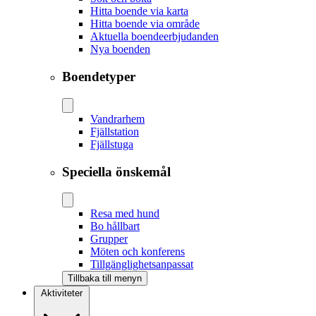
Hitta boende via karta
Hitta boende via område
Aktuella boendeerbjudanden
Nya boenden
Boendetyper
Vandrarhem
Fjällstation
Fjällstuga
Speciella önskemål
Resa med hund
Bo hållbart
Grupper
Möten och konferens
Tillgänglighetsanpassat
Tillbaka till menyn
Aktiviteter