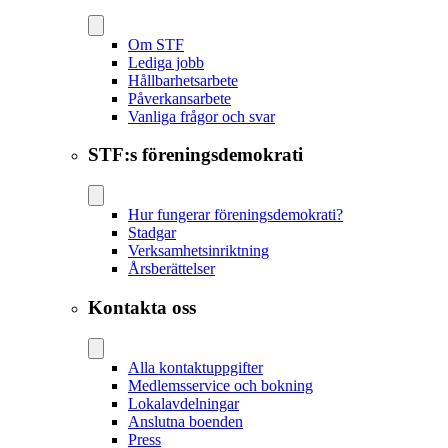
Om STF
Lediga jobb
Hållbarhetsarbete
Påverkansarbete
Vanliga frågor och svar
STF:s föreningsdemokrati
Hur fungerar föreningsdemokrati?
Stadgar
Verksamhetsinriktning
Årsberättelser
Kontakta oss
Alla kontaktuppgifter
Medlemsservice och bokning
Lokalavdelningar
Anslutna boenden
Press