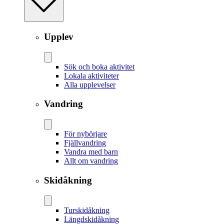
Upplev
Sök och boka aktivitet
Lokala aktiviteter
Alla upplevelser
Vandring
För nybörjare
Fjällvandring
Vandra med barn
Allt om vandring
Skidåkning
Tur­skidåkning
Längd­skidåkning