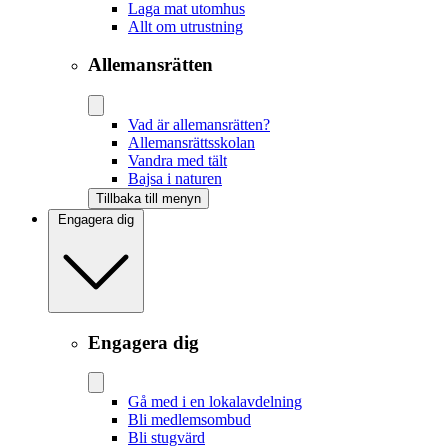
Laga mat utomhus
Allt om utrustning
Allemansrätten
Vad är allemansrätten?
Allemansrättsskolan
Vandra med tält
Bajsa i naturen
Tillbaka till menyn
Engagera dig
Engagera dig
Gå med i en lokalavdelning
Bli medlemsombud
Bli stugvärd