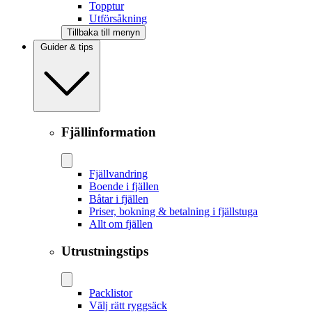
Topptur
Utförsåkning
Tillbaka till menyn
Guider & tips
Fjällinformation
Fjällvandring
Boende i fjällen
Båtar i fjällen
Priser, bokning & betalning i fjällstuga
Allt om fjällen
Utrustningstips
Packlistor
Välj rätt ryggsäck