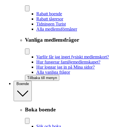
Rabatt boende
Rabatt tågresor
Tidningen Turist
Alla medlemsförmåner
Vanliga medlemsfrågor
Varför får jag inget fysiskt medlemskort?
Hur fungerar familjemedlemskapet?
Hur loggar jag in på Mina sidor?
Alla vanliga frågor
Tillbaka till menyn
Boende
Boka boende
Sök och boka