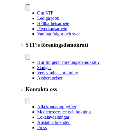
Om STF
Lediga jobb
Hållbarhetsarbete
Påverkansarbete
Vanliga frågor och svar
STF:s föreningsdemokrati
Hur fungerar föreningsdemokrati?
Stadgar
Verksamhetsinriktning
Årsberättelser
Kontakta oss
Alla kontaktuppgifter
Medlemsservice och bokning
Lokalavdelningar
Anslutna boenden
Press