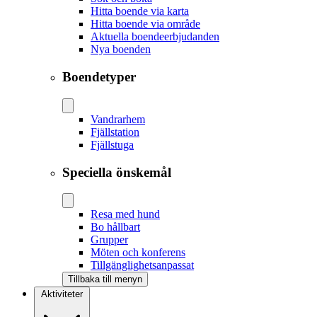
Hitta boende via karta
Hitta boende via område
Aktuella boendeerbjudanden
Nya boenden
Boendetyper
Vandrarhem
Fjällstation
Fjällstuga
Speciella önskemål
Resa med hund
Bo hållbart
Grupper
Möten och konferens
Tillgänglighetsanpassat
Tillbaka till menyn
Aktiviteter