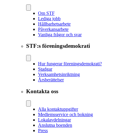
Om STF
Lediga jobb
Hållbarhetsarbete
Påverkansarbete
Vanliga frågor och svar
STF:s föreningsdemokrati
Hur fungerar föreningsdemokrati?
Stadgar
Verksamhetsinriktning
Årsberättelser
Kontakta oss
Alla kontaktuppgifter
Medlemsservice och bokning
Lokalavdelningar
Anslutna boenden
Press