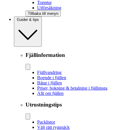
Topptur
Utförsåkning
Tillbaka till menyn
Guider & tips
Fjällinformation
Fjällvandring
Boende i fjällen
Båtar i fjällen
Priser, bokning & betalning i fjällstuga
Allt om fjällen
Utrustningstips
Packlistor
Välj rätt ryggsäck