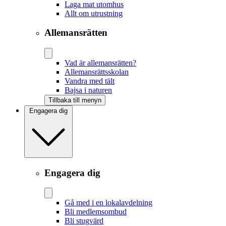
Laga mat utomhus
Allt om utrustning
Allemansrätten
Vad är allemansrätten?
Allemansrättsskolan
Vandra med tält
Bajsa i naturen
Tillbaka till menyn
Engagera dig
Engagera dig
Gå med i en lokalavdelning
Bli medlemsombud
Bli stugvärd