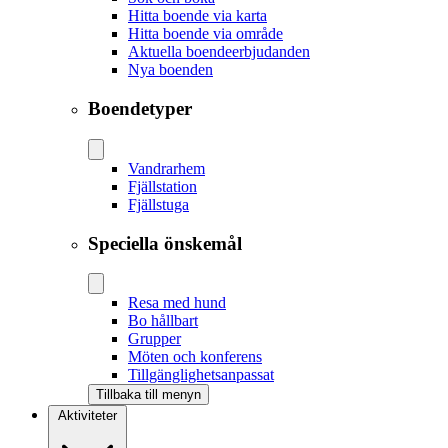
Hitta boende via karta
Hitta boende via område
Aktuella boendeerbjudanden
Nya boenden
Boendetyper
Vandrarhem
Fjällstation
Fjällstuga
Speciella önskemål
Resa med hund
Bo hållbart
Grupper
Möten och konferens
Tillgänglighetsanpassat
Tillbaka till menyn
Aktiviteter