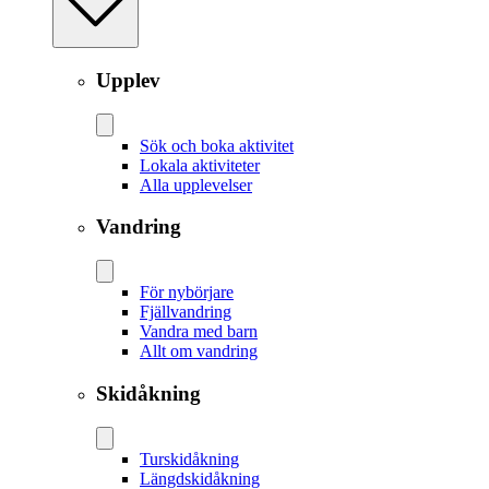
Upplev
Sök och boka aktivitet
Lokala aktiviteter
Alla upplevelser
Vandring
För nybörjare
Fjällvandring
Vandra med barn
Allt om vandring
Skidåkning
Tur­skidåkning
Längd­skidåkning