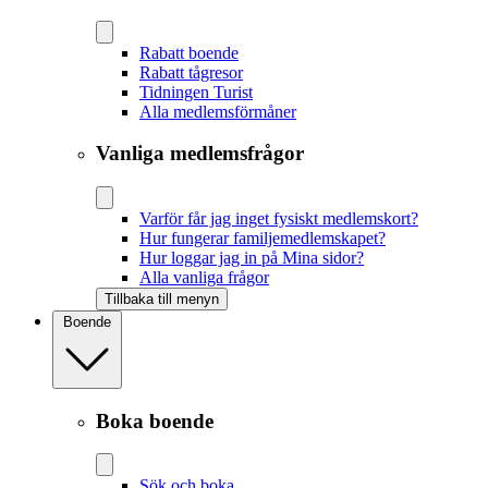
Rabatt boende
Rabatt tågresor
Tidningen Turist
Alla medlemsförmåner
Vanliga medlemsfrågor
Varför får jag inget fysiskt medlemskort?
Hur fungerar familjemedlemskapet?
Hur loggar jag in på Mina sidor?
Alla vanliga frågor
Tillbaka till menyn
Boende
Boka boende
Sök och boka