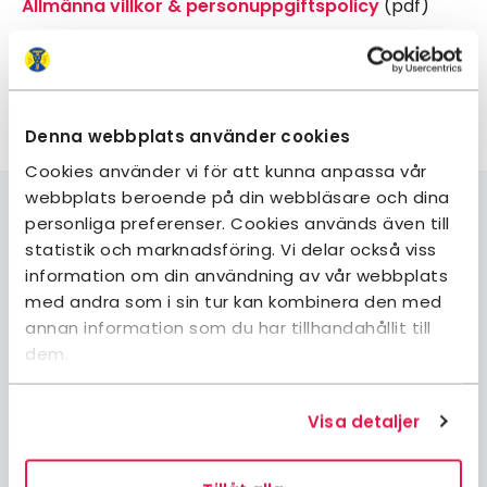
Allmänna villkor & personuppgiftspolicy
(pdf)
Stadgar
Stadgar
(pdf)
Denna webbplats använder cookies
Cookies använder vi för att kunna anpassa vår
webbplats beroende på din webbläsare och dina
personliga preferenser. Cookies används även till
statistik och marknadsföring. Vi delar också viss
information om din användning av vår webbplats
Bli medlem
med andra som i sin tur kan kombinera den med
Logga in på Mina sidor
annan information som du har tillhandahållit till
Logga in på Min bokning
dem.
Kontakta oss
Frågor och svar
Visa detaljer
Boka boende