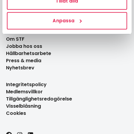
Boka aktiviteter
Tillåt alla
Gå med i en lokalavdelning
Engagera dig
Anpassa
Guider & tips
Om STF
Jobba hos oss
Hållbarhetsarbete
Press & media
Nyhetsbrev
Integritetspolicy
Medlemsvillkor
Tillgänglighetsredogörelse
Visselblåsning
Cookies