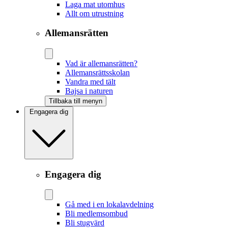
Laga mat utomhus
Allt om utrustning
Allemansrätten
Vad är allemansrätten?
Allemansrättsskolan
Vandra med tält
Bajsa i naturen
Tillbaka till menyn
Engagera dig
Engagera dig
Gå med i en lokalavdelning
Bli medlemsombud
Bli stugvärd