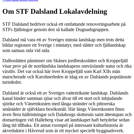
Om STF Dalsland Lokalavdelning
STF Dalsland bedriver också ett omfattande renoveringsarbete på
STFs fjällstugor genom den så kallade Dugnadsgruppen.
Dalsland må vara ett av Sveriges minsta landskap men trots detta
bildar regionen ett Sverige i miniatyr, med slätter och fjällandskap
som samsas sida vid sida.
Dalboslätten påminner om Skånes jordbruksslätter och Kroppefjäll
visar prov på de norrländska landskapens omväxlande natur och rika
växtliv. Det var också här över Kroppefjäll som Karl XIIs män
marscherade och Karolinerleden är idag en av Dalslands populäraste
turistleder.
Dalsland är också ett av Sveriges vattenrikaste landskap. Dalslands
kanal binder samman sjöar och älvar till ett stort och inbjudande
sjörike och Vänernkusten med långa stränder och pittoreska
småstäder är självklara besöksmål. Här längs Vänernkusten finns
även flera hällristningar och Dalaborgs slottsruin samt ättestupan och
domarringen vid Halleberg visar att landskapet haft betydelse sedan
lång tid tillbaka. Ett annat exempel på intressant kulturhistoria är
akvedukten i Håverud som är ett mycket speciellt byggnadsverk.