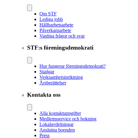
Om STF
Lediga jobb
Hållbarhetsarbete
Påverkansarbete
Vanliga frågor och svar
STF:s föreningsdemokrati
Hur fungerar föreningsdemokrati?
Stadgar
Verksamhetsinriktning
Årsberättelser
Kontakta oss
Alla kontaktuppgifter
Medlemsservice och bokning
Lokalavdelningar
Anslutna boenden
Press