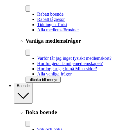
Rabatt boende
Rabatt tågresor
Tidningen Turist
Alla medlemsförmåner
Vanliga medlemsfrågor
Varför får jag inget fysiskt medlemskort?
Hur fungerar familjemedlemskapet?
Hur loggar jag in på Mina sidor?
Alla vanliga frågor
Tillbaka till menyn
Boende
Boka boende
Sök och boka