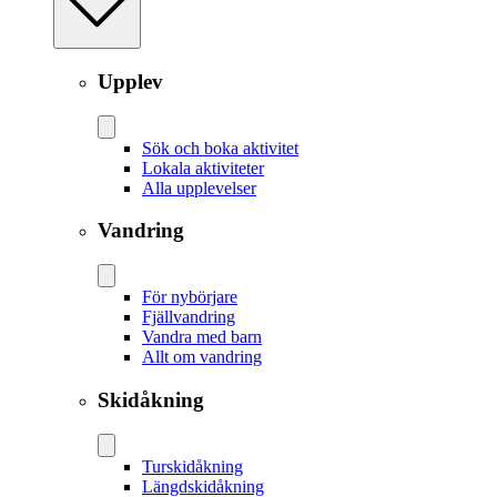
Upplev
Sök och boka aktivitet
Lokala aktiviteter
Alla upplevelser
Vandring
För nybörjare
Fjällvandring
Vandra med barn
Allt om vandring
Skidåkning
Tur­skidåkning
Längd­skidåkning