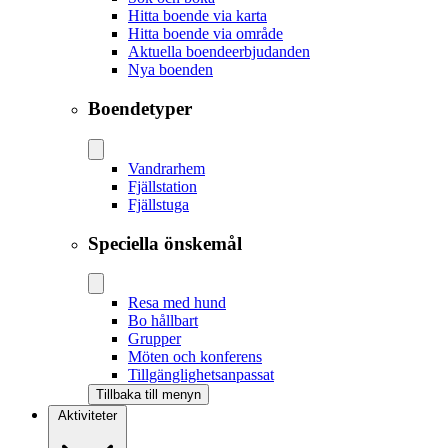
Hitta boende via karta
Hitta boende via område
Aktuella boendeerbjudanden
Nya boenden
Boendetyper
Vandrarhem
Fjällstation
Fjällstuga
Speciella önskemål
Resa med hund
Bo hållbart
Grupper
Möten och konferens
Tillgänglighetsanpassat
Tillbaka till menyn
Aktiviteter