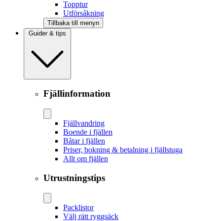
Topptur
Utförsåkning
Tillbaka till menyn
Guider & tips
Fjällinformation
Fjällvandring
Boende i fjällen
Båtar i fjällen
Priser, bokning & betalning i fjällstuga
Allt om fjällen
Utrustningstips
Packlistor
Välj rätt ryggsäck