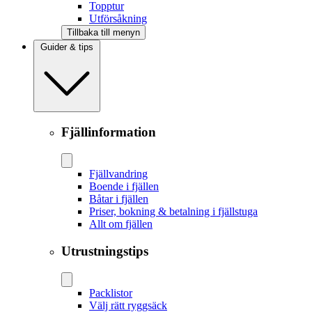
Topptur
Utförsåkning
Tillbaka till menyn
Guider & tips
Fjällinformation
Fjällvandring
Boende i fjällen
Båtar i fjällen
Priser, bokning & betalning i fjällstuga
Allt om fjällen
Utrustningstips
Packlistor
Välj rätt ryggsäck