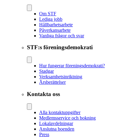
Om STF
Lediga jobb
Hållbarhetsarbete
Påverkansarbete
Vanliga frågor och svar
STF:s föreningsdemokrati
Hur fungerar föreningsdemokrati?
Stadgar
Verksamhetsinriktning
Årsberättelser
Kontakta oss
Alla kontaktuppgifter
Medlemsservice och bokning
Lokalavdelningar
Anslutna boenden
Press