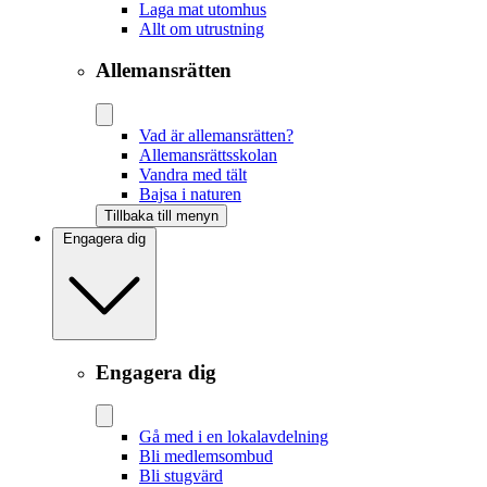
Laga mat utomhus
Allt om utrustning
Allemansrätten
Vad är allemansrätten?
Allemansrättsskolan
Vandra med tält
Bajsa i naturen
Tillbaka till menyn
Engagera dig
Engagera dig
Gå med i en lokalavdelning
Bli medlemsombud
Bli stugvärd