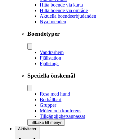
Hitta boende via karta
Hitta boende via område
Aktuella boendeerbjudanden
Nya boenden
Boendetyper
Vandrarhem
Fjällstation
Fjällstuga
Speciella önskemål
Resa med hund
Bo hållbart
Grupper
Möten och konferens
Tillgänglighetsanpassat
Tillbaka till menyn
Aktiviteter