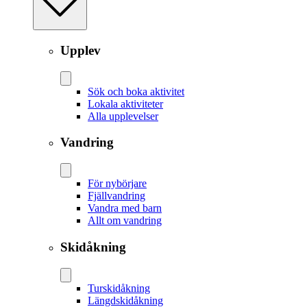
Upplev
Sök och boka aktivitet
Lokala aktiviteter
Alla upplevelser
Vandring
För nybörjare
Fjällvandring
Vandra med barn
Allt om vandring
Skidåkning
Tur­skidåkning
Längd­skidåkning