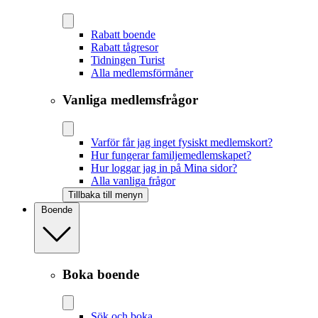
Rabatt boende
Rabatt tågresor
Tidningen Turist
Alla medlemsförmåner
Vanliga medlemsfrågor
Varför får jag inget fysiskt medlemskort?
Hur fungerar familjemedlemskapet?
Hur loggar jag in på Mina sidor?
Alla vanliga frågor
Tillbaka till menyn
Boende
Boka boende
Sök och boka