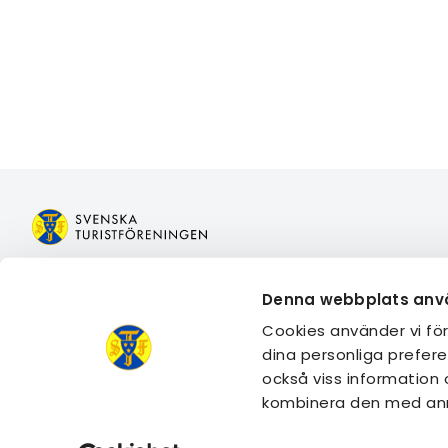
Bli medlem
Boka boen
Denna webbplats anv
Logga in på Mina sidor
Boka aktivi
Cookies använder vi fö
Logga in på Min bokning
Gå med i e
dina personliga prefere
Kontakta oss
Engagera d
också viss information
Frågor och svar
Guider & ti
kombinera den med anna