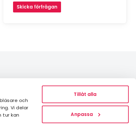
Skicka förfrågan
Integritetspolicy
Medlemsvillkor
Tillåt alla
bläsare och
Tillgänglighetsredogörelse
ng. Vi delar
Visselblåsning
Anpassa
 tur kan
Cookies