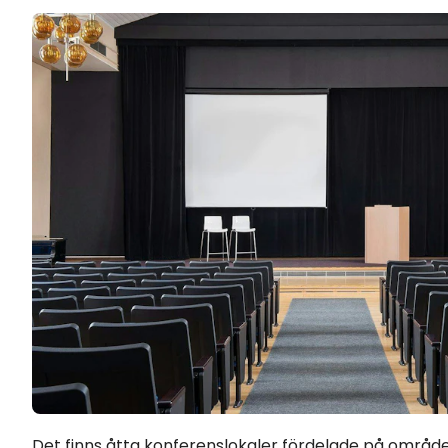
Det finns åtta konferenslokaler fördelade på område