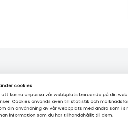
de
Om STF
änder cookies
teter
Jobba hos oss
r att kunna anpassa vår webbplats beroende på din web
n lokalavdelning
Hållbarhetsarbete
nser. Cookies används även till statistik och marknadsföri
ig
Press & media
 om din användning av vår webbplats med andra som i sin
ps
Nyhetsbrev
n information som du har tillhandahållit till dem.