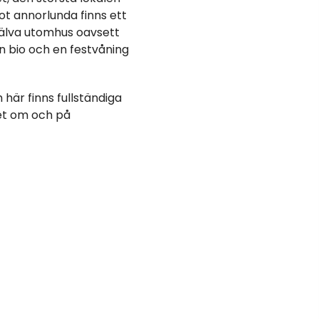
got annorlunda finns ett
själva utomhus oavsett
en bio och en festvåning
är finns fullständiga
et om och på