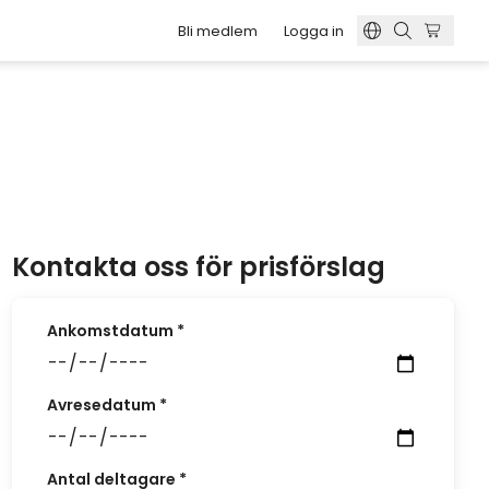
Bli medlem
Logga in
medlemskort?
ifter
nsrätten?
skapet?
och bokning
skolan
or?
r
arbete
lt
Kontakta oss för prisförslag
en
at
Ankomstdatum
*
Avresedatum
*
Antal deltagare
*