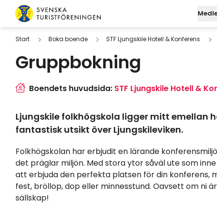
Hoppa till innehåll
Medl
Svenska Turistföreningen
Start
Boka boende
STF Ljungskile Hotell & Konferens
Gruppbokning
Om STF
Gå med i ST
Fjällvan
Gå me
S
Lediga jobb
Logga in på
Boende i 
Bli m
H
Boendets huvudsida:
STF Ljungskile Hotell & Ko
Hållbarhets
Medlemskor
Båtar i f
Bli st
H
Ljungskile folkhögskola ligger mitt emellan h
Påverkansa
Priser, b
Dugn
A
fantastisk utsikt över Ljungskileviken.
Vanliga frå
Allt om f
N
Folkhögskolan har erbjudit en lärande konferensmilj
det präglar miljön. Med stora ytor såväl ute som inne 
att erbjuda den perfekta platsen för din konferens, 
fest, bröllop, dop eller minnesstund. Oavsett om ni är e
sällskap!