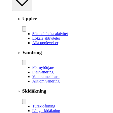
Upplev
Sök och boka aktivitet
Lokala aktiviteter
Alla upplevelser
Vandring
För nybörjare
Fjällvandring
Vandra med barn
Allt om vandring
Skidåkning
Tur­skidåkning
Längd­skidåkning