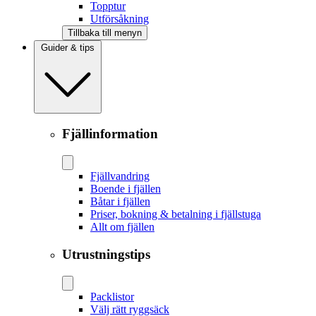
Topptur
Utförsåkning
Tillbaka till menyn
Guider & tips
Fjällinformation
Fjällvandring
Boende i fjällen
Båtar i fjällen
Priser, bokning & betalning i fjällstuga
Allt om fjällen
Utrustningstips
Packlistor
Välj rätt ryggsäck