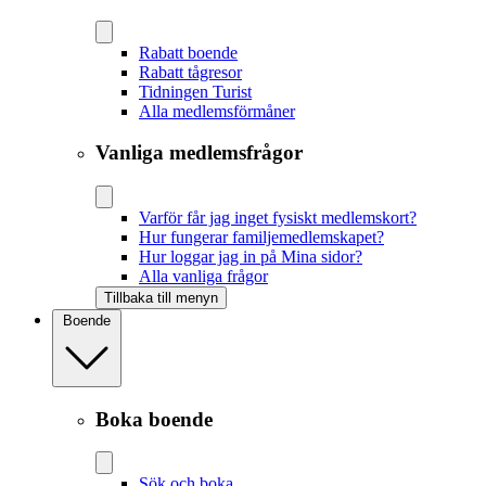
Rabatt boende
Rabatt tågresor
Tidningen Turist
Alla medlemsförmåner
Vanliga medlemsfrågor
Varför får jag inget fysiskt medlemskort?
Hur fungerar familjemedlemskapet?
Hur loggar jag in på Mina sidor?
Alla vanliga frågor
Tillbaka till menyn
Boende
Boka boende
Sök och boka