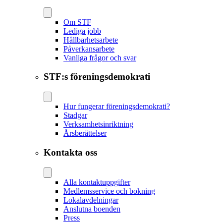
Om STF
Lediga jobb
Hållbarhetsarbete
Påverkansarbete
Vanliga frågor och svar
STF:s föreningsdemokrati
Hur fungerar föreningsdemokrati?
Stadgar
Verksamhetsinriktning
Årsberättelser
Kontakta oss
Alla kontaktuppgifter
Medlemsservice och bokning
Lokalavdelningar
Anslutna boenden
Press