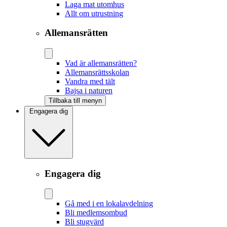
Laga mat utomhus
Allt om utrustning
Allemansrätten
Vad är allemansrätten?
Allemansrättsskolan
Vandra med tält
Bajsa i naturen
Tillbaka till menyn
Engagera dig
Engagera dig
Gå med i en lokalavdelning
Bli medlemsombud
Bli stugvärd