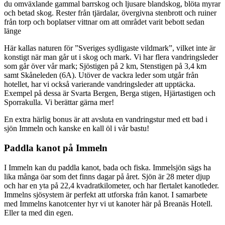
du omväxlande gammal barrskog och ljusare blandskog, blöta myrar
och betad skog. Rester från tjärdalar, övergivna stenbrott och ruiner
från torp och boplatser vittnar om att området varit bebott sedan
länge
Här kallas naturen för ”Sveriges sydligaste vildmark”, vilket inte är
konstigt när man går ut i skog och mark. Vi har flera vandringsleder
som går över vår mark; Sjöstigen på 2 km, Stenstigen på 3,4 km
samt Skåneleden (6A). Utöver de vackra leder som utgår från
hotellet, har vi också varierande vandringsleder att upptäcka.
Exempel på dessa är Svarta Bergen, Berga stigen, Hjärtastigen och
Sporrakulla. Vi berättar gärna mer!
En extra härlig bonus är att avsluta en vandringstur med ett bad i
sjön Immeln och kanske en kall öl i vår bastu!
Paddla kanot på Immeln
I Immeln kan du paddla kanot, bada och fiska. Immelsjön sägs ha
lika många öar som det finns dagar på året. Sjön är 28 meter djup
och har en yta på 22,4 kvadratkilometer, och har flertalet kanotleder.
Immelns sjösystem är perfekt att utforska från kanot. I samarbete
med Immelns kanotcenter hyr vi ut kanoter här på Breanäs Hotell.
Eller ta med din egen.