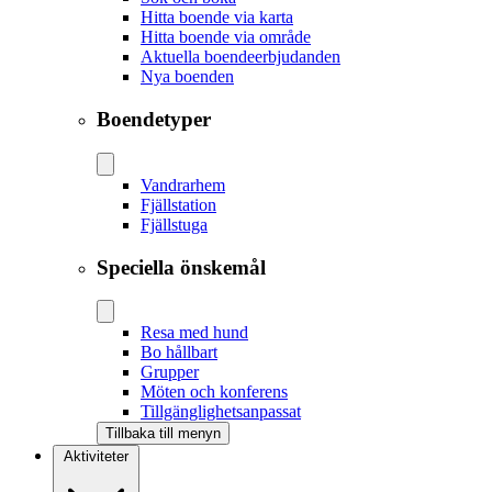
Hitta boende via karta
Hitta boende via område
Aktuella boendeerbjudanden
Nya boenden
Boendetyper
Vandrarhem
Fjällstation
Fjällstuga
Speciella önskemål
Resa med hund
Bo hållbart
Grupper
Möten och konferens
Tillgänglighetsanpassat
Tillbaka till menyn
Aktiviteter