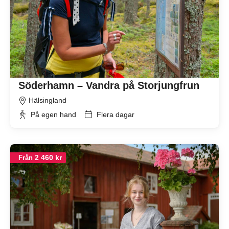
Söderhamn – Vandra på Storjungfrun
Hälsingland
På egen hand
Flera dagar
2 460 kr
Från