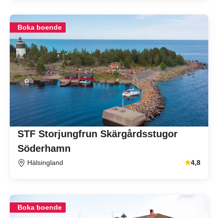
Boka boende
STF Storjungfrun Skärgårdsstugor
Söderhamn
Hälsingland
4,8
Genomsnitt
Boka boende