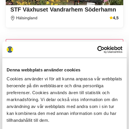
STF Växhuset Vandrarhem Söderhamn
Hälsingland
4,5
Genomsnitt
Visa alla boenden
Denna webbplats använder cookies
Att göra i Hälsingland
Cookies använder vi för att kunna anpassa vår webbplats
beroende på din webbläsare och dina personliga
preferenser. Cookies används även till statistik och
2 205 kr
Från
marknadsföring. Vi delar också viss information om din
användning av vår webbplats med andra som i sin tur
kan kombinera den med annan information som du har
tillhandahållit till dem.