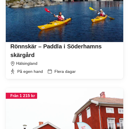
Rönnskär – Paddla i Söderhamns
skärgård
Hälsingland
På egen hand
Flera dagar
1 215 kr
Från