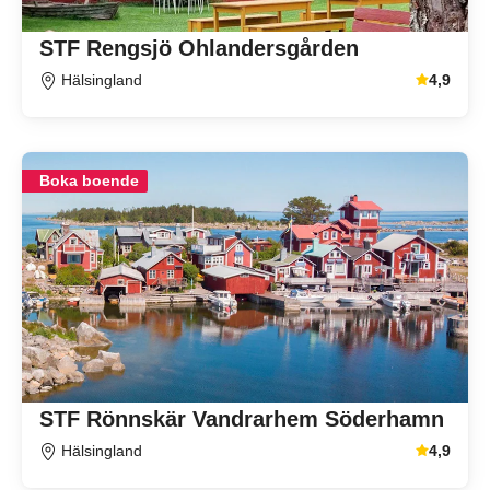
STF Rengsjö Ohlandersgården
Hälsingland
4,9
Genomsnitt
Boka boende
STF Rönnskär Vandrarhem Söderhamn
Hälsingland
4,9
Genomsnitt