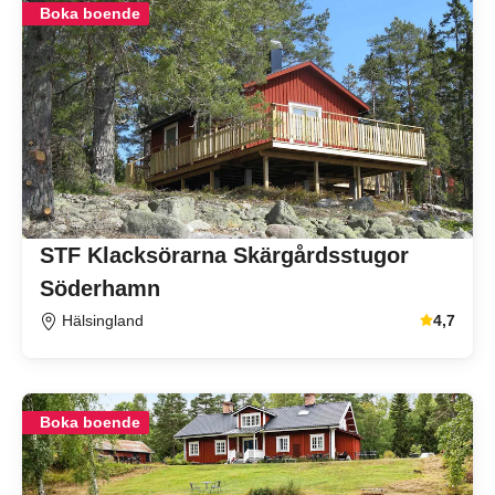
Boka boende
STF Klacksörarna Skärgårdsstugor
Söderhamn
Hälsingland
4,7
Genomsnitt
Boka boende