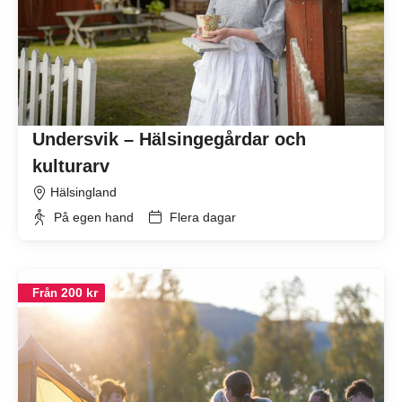
Undersvik – Hälsingegårdar och
kulturarv
Hälsingland
På egen hand
Flera dagar
200 kr
Från