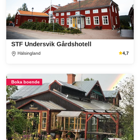
STF Undersvik Gårdshotell
Hälsingland
4,7
Genomsnitt
Boka boende