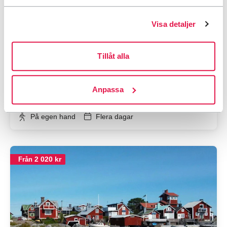
Visa detaljer
Tillåt alla
Undersvik – Bara vara
Anpassa
Hälsingland
På egen hand
Flera dagar
2 020 kr
Från