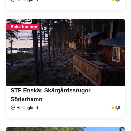
Genomsnitt
Boka boende
STF Enskär Skärgårdsstugor
Söderhamn
Hälsingland
4,9
Genomsnitt