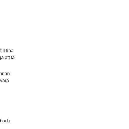
ill fina
a att ta
annan
 vara
t och