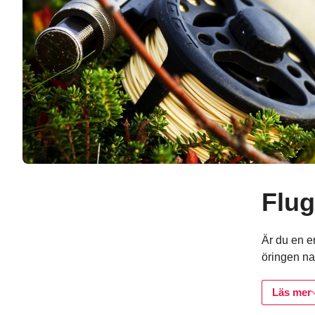
Flug
Hoppa till bokningsve
Är du en e
öringen nap
Läs mer