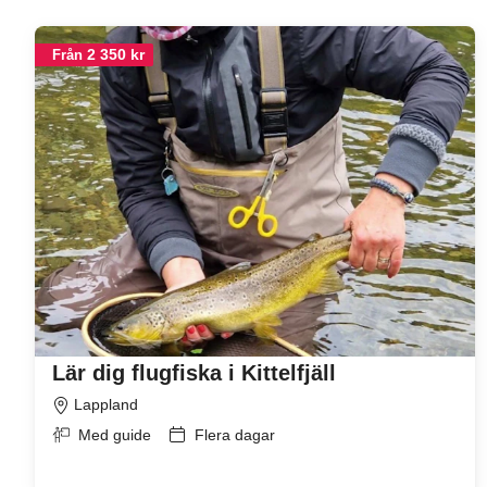
2 350 kr
Från
Lär dig flugfiska i Kittelfjäll
Lappland
Med guide
Flera dagar