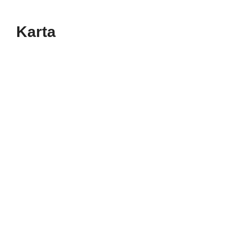
Karta
Navigera förbi karta.