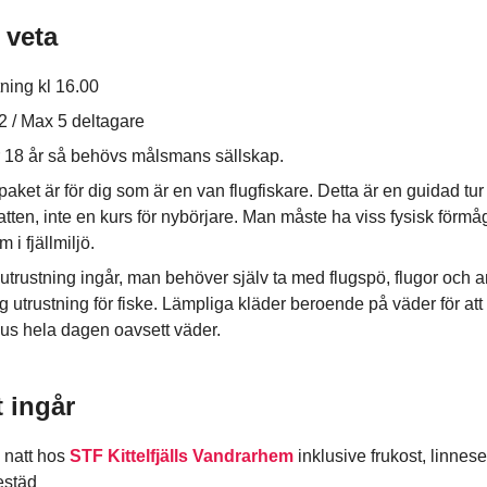
 veta
ning kl 16.00
2 / Max 5 deltagare
 18 år så behövs målsmans sällskap.
paket är för dig som är en van flugfiskare. Detta är en guidad tur t
atten, inte en kurs för nybörjare. Man måste ha viss fysisk förmåg
m i fjällmiljö.
utrustning ingår, man behöver själv ta med flugspö, flugor och 
g utrustning för fiske. Lämpliga kläder beroende på väder för att
us hela dagen oavsett väder.
t ingår
 natt hos
STF Kittelfjälls Vandrarhem
inklusive frukost, linnese
estäd