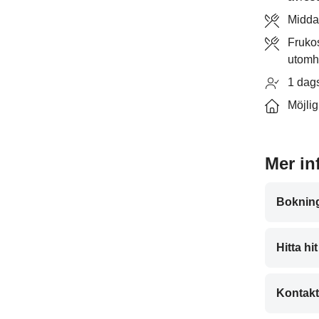
Middag
Fruko
utomhu
1 dags
Möjlig
Mer in
Bokning
Hitta hit
Kontak