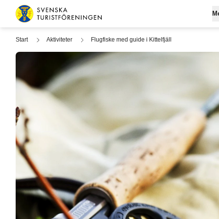
Hoppa till innehåll
M
Svenska Turistföreningen
Start
Aktiviteter
Flugfiske med guide i Kittelfjäll
Gå med
Om ST
Fjä
Logga 
Lediga
Boen
Medlem
Hållbar
Båta
Påverk
Pris
Vanliga
Allt