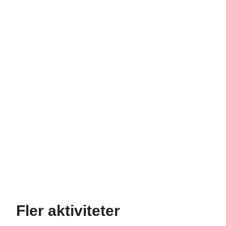
Karta överhoppad, hoppa tillbaka.
Fler aktiviteter