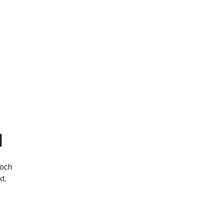
l
 och
t.