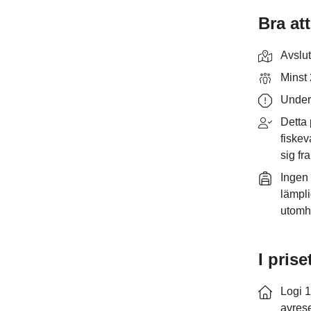
Bra att
Avslut
Minst 
Under
Detta 
fiskev
sig fra
Ingen 
lämpli
utomh
I prise
Logi 1
avres