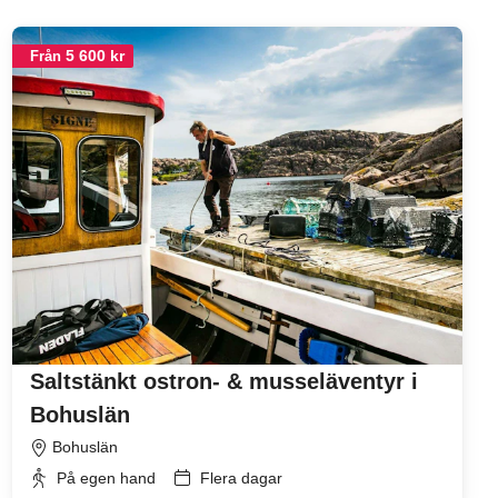
5 600 kr
Från
Saltstänkt ostron- & musseläventyr i
Bohuslän
Bohuslän
På egen hand
Flera dagar