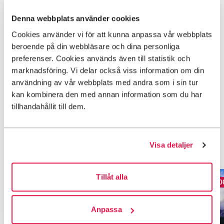
Hitta hit
Denna webbplats använder cookies
Cookies använder vi för att kunna anpassa vår webbplats
Kontakt
beroende på din webbläsare och dina personliga
preferenser. Cookies används även till statistik och
marknadsföring. Vi delar också viss information om din
användning av vår webbplats med andra som i sin tur
Karta
kan kombinera den med annan information som du har
tillhandahållit till dem.
Navigera förbi karta.
Karta överhoppad, hoppa tillbaka.
Fler aktiviteter
Visa detaljer
Tillåt alla
2 995 kr
2 0
Från
Från
Anpassa