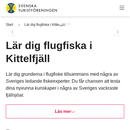
Hoppa till innehåll
Svenska Turistföreningen
Start
Lär dig flugfiska i Kittelfjäll
Lär dig flugfiska i
Kittelfjäll
Hoppa till bokningsverktyget
Lär dig grunderna i flugfiske tillsammans med några av
Sveriges ledande fiskeexperter. Du får chansen att testa
dina nyvunna kunskaper i några av Sveriges vackraste
fjällsjöar.
Läs mer