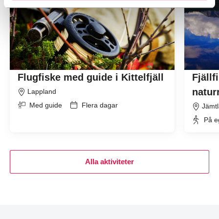
Flugfiske med guide i Kittelfjäll
Fjällf
natur
Lappland
Med guide
Flera dagar
Jämtl
På e
Alla aktiviteter