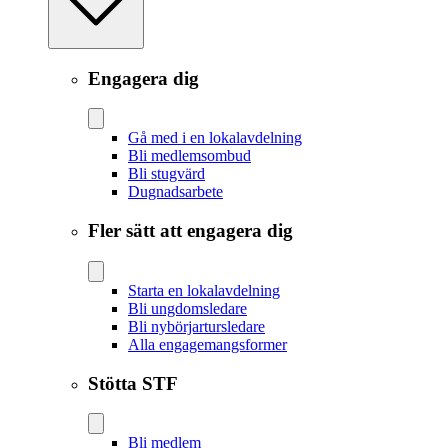
Engagera dig
Gå med i en lokalavdelning
Bli medlemsombud
Bli stugvärd
Dugnadsarbete
Fler sätt att engagera dig
Starta en lokalavdelning
Bli ungdomsledare
Bli nybörjartursledare
Alla engagemangsformer
Stötta STF
Bli medlem