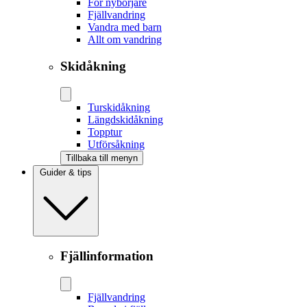
För nybörjare
Fjällvandring
Vandra med barn
Allt om vandring
Skidåkning
Tur­skidåkning
Längd­skidåkning
Topptur
Utförsåkning
Tillbaka till menyn
Guider & tips
Fjällinformation
Fjällvandring