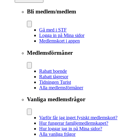
Bli medlem/medlem
Gå med i STF
Logga in på Mina sidor
Medlemskort i appen
Medlemsförmåner
Rabatt boende
Rabatt tågresor
Tidningen Turist
Alla medlemsförmåner
Vanliga medlemsfrågor
Varför får jag inget fysiskt medlemskort?
Hur fungerar familjemedlemskapet?
Hur loggar jag in på Mina sidor?
Alla vanliga frågor