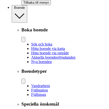
Tillbaka till menyn
Boende
Boka boende
Sök och boka
Hitta boende via karta
Hitta boende via område
Aktuella boendeerbjudanden
Nya boenden
Boendetyper
Vandrarhem
Fjällstation
Fjällstuga
Speciella önskemål