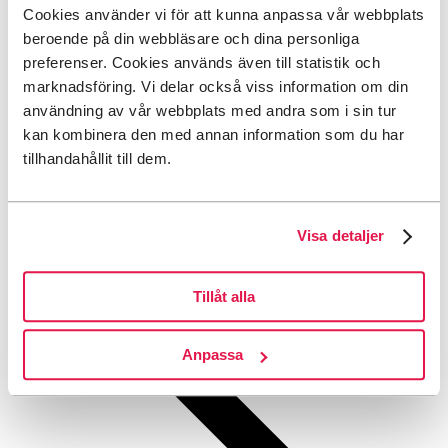
Tillbaka till menyn
Cookies använder vi för att kunna anpassa vår webbplats
beroende på din webbläsare och dina personliga
Tillbaka till menyn
preferenser. Cookies används även till statistik och
marknadsföring. Vi delar också viss information om din
Sök
användning av vår webbplats med andra som i sin tur
Tillbaka till menyn
kan kombinera den med annan information som du har
Valt språk:
Svenska
tillhandahållit till dem.
This page is not available in English.
Go to the
English start page
.
(limited content)
Tillbaka till menyn
Visa detaljer
Start
Tillåt alla
Anpassa