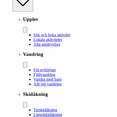
Upplev
Sök och boka aktivitet
Lokala aktiviteter
Alla upplevelser
Vandring
För nybörjare
Fjällvandring
Vandra med barn
Allt om vandring
Skidåkning
Tur­skidåkning
Längd­skidåkning