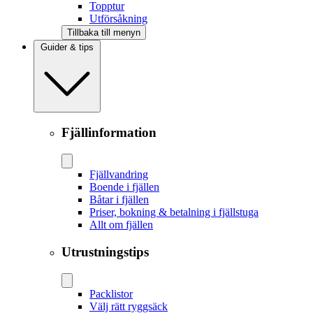
Topptur
Utförsåkning
Tillbaka till menyn
Guider & tips
Fjällinformation
Fjällvandring
Boende i fjällen
Båtar i fjällen
Priser, bokning & betalning i fjällstuga
Allt om fjällen
Utrustningstips
Packlistor
Välj rätt ryggsäck