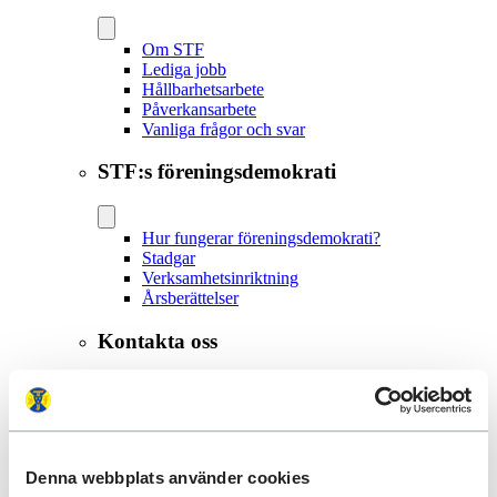
Om STF
Lediga jobb
Hållbarhetsarbete
Påverkansarbete
Vanliga frågor och svar
STF:s föreningsdemokrati
Hur fungerar föreningsdemokrati?
Stadgar
Verksamhetsinriktning
Årsberättelser
Kontakta oss
Alla kontaktuppgifter
Medlemsservice och bokning
Lokalavdelningar
Anslutna boenden
Denna webbplats använder cookies
Press