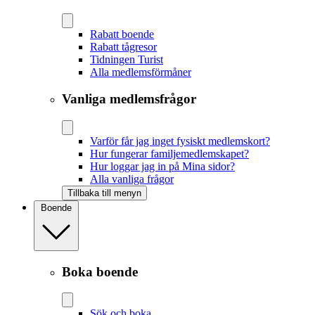
Rabatt boende
Rabatt tågresor
Tidningen Turist
Alla medlemsförmåner
Vanliga medlemsfrågor
Varför får jag inget fysiskt medlemskort?
Hur fungerar familjemedlemskapet?
Hur loggar jag in på Mina sidor?
Alla vanliga frågor
Tillbaka till menyn
Boende
Boka boende
Sök och boka