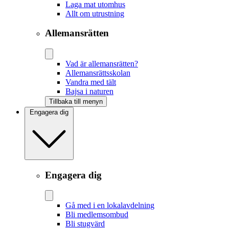
Laga mat utomhus
Allt om utrustning
Allemansrätten
Vad är allemansrätten?
Allemansrättsskolan
Vandra med tält
Bajsa i naturen
Tillbaka till menyn
Engagera dig
Engagera dig
Gå med i en lokalavdelning
Bli medlemsombud
Bli stugvärd