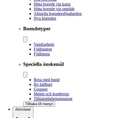
Hitta boende via karta
Hitta boende via område
Aktuella boendeerbjudanden
Nya boenden
Boendetyper
Vandrarhem
Fjällstation
Fjällstuga
Speciella önskemål
Resa med hund
Bo hållbart
Grupper
Möten och konferens
Tillgänglighetsanpassat
Tillbaka till menyn
Aktiviteter