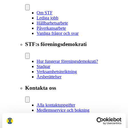
Om STF
Lediga jobb
Hållbarhetsarbete
Påverkansarbete
Vanliga frågor och svar
STF:s föreningsdemokrati
Hur fungerar föreningsdemokrati?
Stadgar
Verksamhetsinriktning
Årsberättelser
Kontakta oss
Alla kontaktuppgifter
Medlemsservice och bokning
Lokalavdelningar
Anslutna boenden
Press