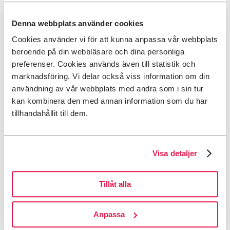
Tillbaka till menyn
Denna webbplats använder cookies
Tillbaka till menyn
Cookies använder vi för att kunna anpassa vår webbplats
Sök
beroende på din webbläsare och dina personliga
Tillbaka till menyn
preferenser. Cookies används även till statistik och
Valt språk:
Svenska
marknadsföring. Vi delar också viss information om din
användning av vår webbplats med andra som i sin tur
This page is not available in English.
Go to the
English start page
.
kan kombinera den med annan information som du har
(limited content)
tillhandahållit till dem.
Tillbaka till menyn
Start
Visa detaljer
Tillåt alla
Anpassa