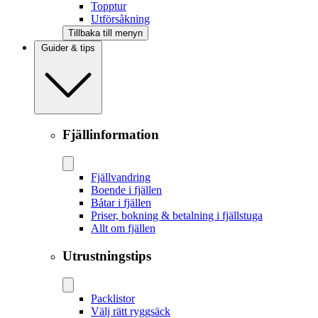
Topptur
Utförsåkning
Tillbaka till menyn
Guider & tips
Fjällinformation
Fjällvandring
Boende i fjällen
Båtar i fjällen
Priser, bokning & betalning i fjällstuga
Allt om fjällen
Utrustningstips
Packlistor
Välj rätt ryggsäck