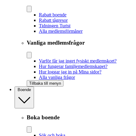
Rabatt boende
Rabatt tågresor
Tidningen Turist
Alla medlemsförmåner
Vanliga medlemsfrågor
Varför får jag inget fysiskt medlemskort?
Hur fungerar familjemedlemskapet?
Hur loggar jag in på Mina sidor?
Alla vanliga frågor
Tillbaka till menyn
Boende
Boka boende
Sök och boka