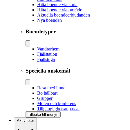
Hitta boende via karta
Hitta boende via område
Aktuella boendeerbjudanden
Nya boenden
Boendetyper
Vandrarhem
Fjällstation
Fjällstuga
Speciella önskemål
Resa med hund
Bo hållbart
Grupper
Möten och konferens
Tillgänglighetsanpassat
Tillbaka till menyn
Aktiviteter