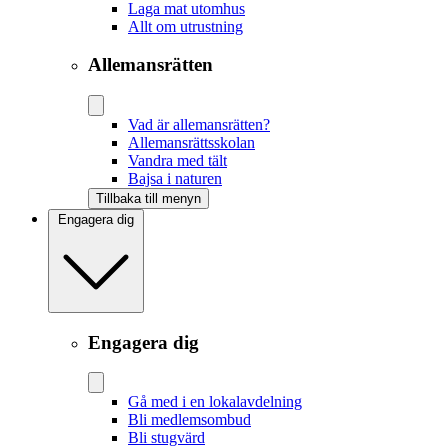
Laga mat utomhus
Allt om utrustning
Allemansrätten
Vad är allemansrätten?
Allemansrättsskolan
Vandra med tält
Bajsa i naturen
Tillbaka till menyn
Engagera dig
Engagera dig
Gå med i en lokalavdelning
Bli medlemsombud
Bli stugvärd