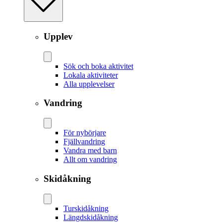
Upplev
Sök och boka aktivitet
Lokala aktiviteter
Alla upplevelser
Vandring
För nybörjare
Fjällvandring
Vandra med barn
Allt om vandring
Skidåkning
Tur­skidåkning
Längd­skidåkning