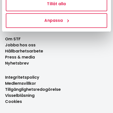
Boka boende
Tillåt alla
Boka aktiviteter
Gå med i en lokalavdelning
Engagera dig
Anpassa
Guider & tips
Om STF
Jobba hos oss
Hållbarhetsarbete
Press & media
Nyhetsbrev
Integritetspolicy
Medlemsvillkor
Tillgänglighetsredogörelse
Visselblåsning
Cookies